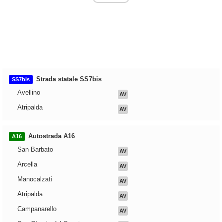
Strada statale SS7bis
SS7bis
Avellino
AV
Atripalda
AV
Autostrada A16
A16
San Barbato
AV
Arcella
AV
Manocalzati
AV
Atripalda
AV
Campanarello
AV