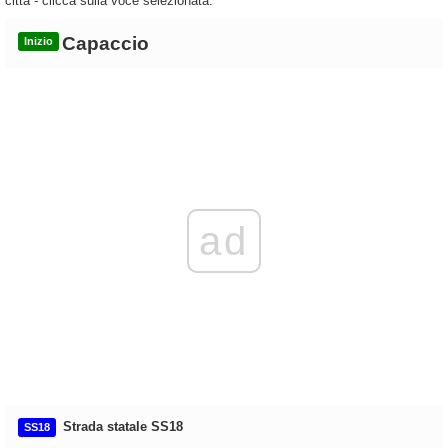
città - clicca sulla voce selezionata.
Capaccio
Inizio
ad
Strada statale SS18
SS18