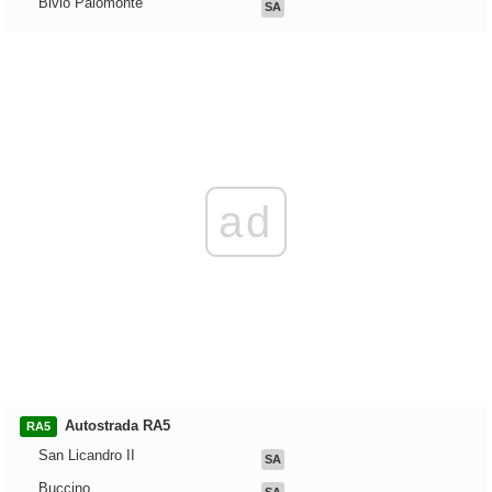
Bivio Palomonte
SA
ad
Autostrada RA5
RA5
San Licandro II
SA
Buccino