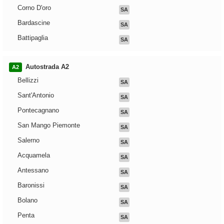
Corno D'oro
SA
Bardascine
SA
Battipaglia
SA
Autostrada A2
A2
Bellizzi
SA
Sant'Antonio
SA
Pontecagnano
SA
San Mango Piemonte
SA
Salerno
SA
Acquamela
SA
Antessano
SA
Baronissi
SA
Bolano
SA
Penta
SA