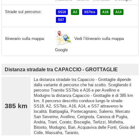
Strade sul percorso:
SS18
A2
SS7bis
A16
A14
SS7
Vedi l’itinerario sulla mappa
Itinerario sulla mappa:
Google
Distanza stradale tra CAPACCIO - GROTTAGLIE
La distanza stradale tra Capaccio - Grottaglie dipende
dalla variante di percorso che hai scelto. Scegliendo il
percorso Tramite SS7bis e A16 e per Avellino e
Modugno la distanza Capaccio - Grottaglie è di 385 km
km. Il percorso descritto conduce lungo le strade:
385 km
SS18, A2, SS7bis, A16, A14, e SS7 attraverso le
località: Battipaglia, Pontecagnano, Salerno, Mercato
San Severino, Avellino, Cerignola, Canosa di Puglia,
Andria, Trani, Corato, Bisceglie, Terlizzi, Molfetta,
Bitonto, Modugno, Bari, Acquaviva delle Fonti, Gioia del
Colle, Massafra, Taranto,