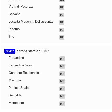
SA
Vietri di Potenza
PZ
Balvano
PZ
Località Madonna Dell'assunta
PZ
Picerno
PZ
Tito
PZ
Strada statale SS407
SS407
Ferrandina
MT
Ferrandina Scalo
MT
Quartiere Residenziale
MT
Macchia
MT
Pisticci Scalo
MT
Bernalda
MT
Metaponto
MT