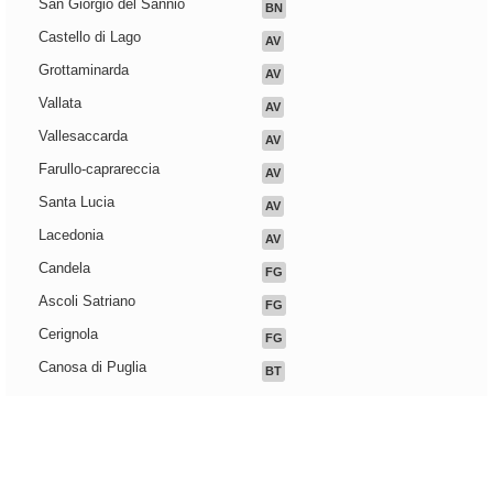
San Giorgio del Sannio
BN
Castello di Lago
AV
Grottaminarda
AV
Vallata
AV
Vallesaccarda
AV
Farullo-caprareccia
AV
Santa Lucia
AV
Lacedonia
AV
Candela
FG
Ascoli Satriano
FG
Cerignola
FG
Canosa di Puglia
BT