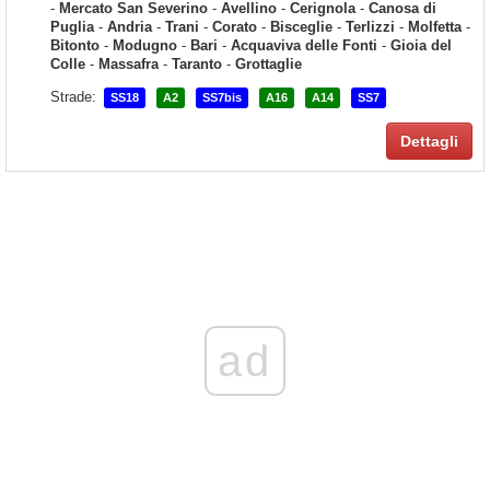
-
Mercato San Severino
-
Avellino
-
Cerignola
-
Canosa di
Puglia
-
Andria
-
Trani
-
Corato
-
Bisceglie
-
Terlizzi
-
Molfetta
-
Bitonto
-
Modugno
-
Bari
-
Acquaviva delle Fonti
-
Gioia del
Colle
-
Massafra
-
Taranto
-
Grottaglie
Strade:
SS18
A2
SS7bis
A16
A14
SS7
Dettagli
ad