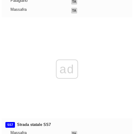
Palagiano
TA
Massafra
TA
ad
Strada statale SS7
SS7
Massafra
TA