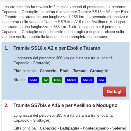
Il nostro sistema ha trovato le 2 migliori varianti di passaggio sul percorso
Capaccio – Grottaglie. La prima è la variante Tramite SS18 e A2 e per Eboli
e Taranto - la strada ha una lunghezza di 266 km. La seconda alternativa è
il percorso nella variante Tramite SS7bis e A16 e per Avellino e Modugno.
La strada ha una lunghezza di 385 km. Tutte le opzioni per il percorso
Capaccio – Grottaglie sono descritte nel dettaglio a seguire - clicca sulla
variante scelta e controlla la descrizione completa del percorso.
1.
Tramite SS18 e A2 e per Eboli e Taranto
Lunghezza del percorso:
266 km
(la distanza tra le località
Capaccio - Grottaglie)
Città principali:
Capaccio
-
Eboli
-
Taranto
-
Grottaglie
Strade:
SS18
A2
RA5
SS407
SS106
SS7
Dettagli
2.
Tramite SS7bis e A16 e per Avellino e Modugno
Lunghezza del percorso:
385 km
(la distanza tra le località
Capaccio - Grottaglie)
Città principali:
Capaccio
-
Battipaglia
-
Pontecagnano
-
Salerno