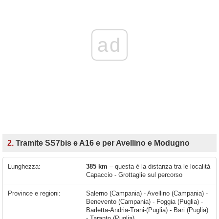
ad
2.
Tramite SS7bis e A16 e per Avellino e Modugno
Lunghezza:
385 km
– questa è la distanza tra le località
Capaccio - Grottaglie sul percorso
Province e regioni:
Salerno (Campania) - Avellino (Campania) -
Benevento (Campania) - Foggia (Puglia) -
Barletta-Andria-Trani-(Puglia) - Bari (Puglia)
- Taranto (Puglia)