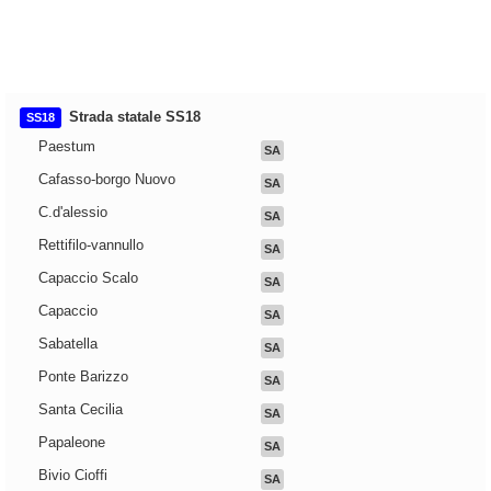
Strada statale SS18
SS18
Paestum
SA
Cafasso-borgo Nuovo
SA
C.d'alessio
SA
Rettifilo-vannullo
SA
Capaccio Scalo
SA
Capaccio
SA
Sabatella
SA
Ponte Barizzo
SA
Santa Cecilia
SA
Papaleone
SA
Bivio Cioffi
SA