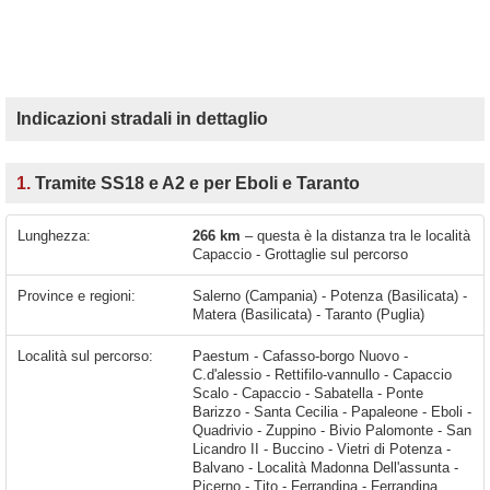
Indicazioni stradali in dettaglio
1.
Tramite SS18 e A2 e per Eboli e Taranto
Lunghezza:
266 km
– questa è la distanza tra le località
Capaccio - Grottaglie sul percorso
Province e regioni:
Salerno (Campania) - Potenza (Basilicata) -
Matera (Basilicata) - Taranto (Puglia)
Località sul percorso:
Paestum - Cafasso-borgo Nuovo -
C.d'alessio - Rettifilo-vannullo - Capaccio
Scalo - Capaccio - Sabatella - Ponte
Barizzo - Santa Cecilia - Papaleone - Eboli -
Quadrivio - Zuppino - Bivio Palomonte - San
Licandro II - Buccino - Vietri di Potenza -
Balvano - Località Madonna Dell'assunta -
Picerno - Tito - Ferrandina - Ferrandina