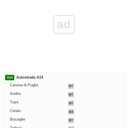
ad
Autostrada A14
A14
Canosa di Puglia
BT
Andria
BT
Trani
BT
Corato
BA
Bisceglie
BT
Terlizzi