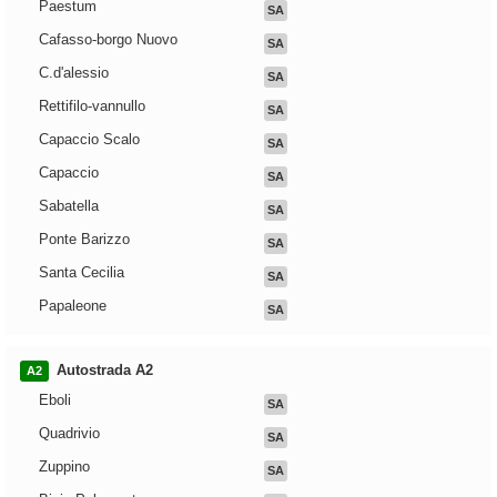
Paestum
SA
Cafasso-borgo Nuovo
SA
C.d'alessio
SA
Rettifilo-vannullo
SA
Capaccio Scalo
SA
Capaccio
SA
Sabatella
SA
Ponte Barizzo
SA
Santa Cecilia
SA
Papaleone
SA
Autostrada A2
A2
Eboli
SA
Quadrivio
SA
Zuppino
SA