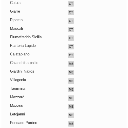
Cutula
CT
Giarre
CT
Riposto
CT
Mascali
CT
Fiumefreddo Sicilia
CT
Pasteria-Lapide
CT
Calatabiano
CT
Chianchitta-pallio
ME
Giardini Naxos
ME
Villagonia
ME
Taormina
ME
Mazzarò
ME
Mazzeo
ME
Letojanni
ME
Fondaco Parrino
ME