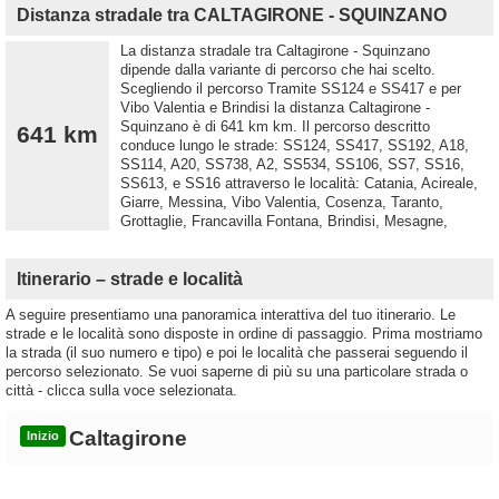
Distanza stradale tra CALTAGIRONE - SQUINZANO
La distanza stradale tra Caltagirone - Squinzano
dipende dalla variante di percorso che hai scelto.
Scegliendo il percorso Tramite SS124 e SS417 e per
Vibo Valentia e Brindisi la distanza Caltagirone -
Squinzano è di 641 km km. Il percorso descritto
641 km
conduce lungo le strade: SS124, SS417, SS192, A18,
SS114, A20, SS738, A2, SS534, SS106, SS7, SS16,
SS613, e SS16 attraverso le località: Catania, Acireale,
Giarre, Messina, Vibo Valentia, Cosenza, Taranto,
Grottaglie, Francavilla Fontana, Brindisi, Mesagne,
Itinerario – strade e località
A seguire presentiamo una panoramica interattiva del tuo itinerario. Le
strade e le località sono disposte in ordine di passaggio. Prima mostriamo
la strada (il suo numero e tipo) e poi le località che passerai seguendo il
percorso selezionato. Se vuoi saperne di più su una particolare strada o
città - clicca sulla voce selezionata.
Caltagirone
Inizio