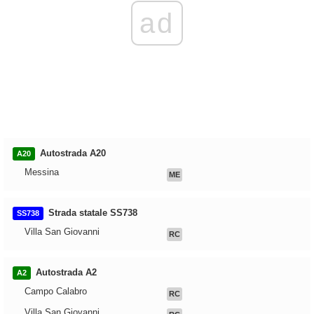
ad
Autostrada A20
A20
Messina
ME
Strada statale SS738
SS738
Villa San Giovanni
RC
Autostrada A2
A2
Campo Calabro
RC
Villa San Giovanni