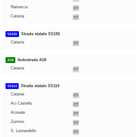
Ramacca
CT
Catania
CT
Strada statale SS192
SS192
Catania
CT
Autostrada A18
A18
Catania
CT
Strada statale SS114
SS114
Catania
CT
Aci Castello
CT
Acireale
CT
Zummo
CT
S. Leonardello
CT