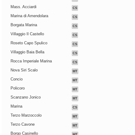
Mass. Acciardi
CS
Marina di Amendolara
CS
Borgata Marina
CS
Villaggio Il Castello
CS
Roseto Capo Spulico
CS
Villaggio Baia Bella
CS
Rocca Imperiale Marina
CS
Nova Siri Scalo
MT
Concio
MT
Policoro
MT
Scanzano Jonico
MT
Marina
CS
Terzo Marzoccolo
MT
Terzo Cavone
MT
Borgo Casinello
MT