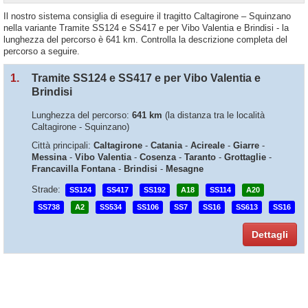
Il nostro sistema consiglia di eseguire il tragitto Caltagirone – Squinzano
nella variante Tramite SS124 e SS417 e per Vibo Valentia e Brindisi - la
lunghezza del percorso è 641 km. Controlla la descrizione completa del
percorso a seguire.
1.
Tramite SS124 e SS417 e per Vibo Valentia e
Brindisi
Lunghezza del percorso:
641 km
(la distanza tra le località
Caltagirone - Squinzano)
Città principali:
Caltagirone
-
Catania
-
Acireale
-
Giarre
-
Messina
-
Vibo Valentia
-
Cosenza
-
Taranto
-
Grottaglie
-
Francavilla Fontana
-
Brindisi
-
Mesagne
Strade:
SS124
SS417
SS192
A18
SS114
A20
SS738
A2
SS534
SS106
SS7
SS16
SS613
SS16
Dettagli