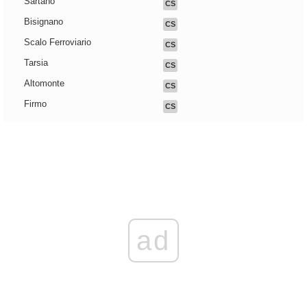
Sartano
CS
Bisignano
CS
Scalo Ferroviario
CS
Tarsia
CS
Altomonte
CS
Firmo
CS
ad