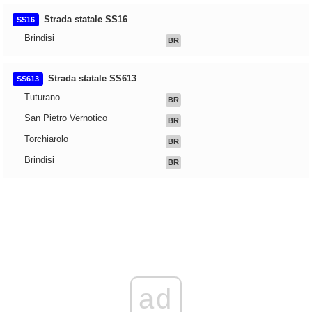
Strada statale SS16
SS16
Brindisi
BR
Strada statale SS613
SS613
Tuturano
BR
San Pietro Vernotico
BR
Torchiarolo
BR
Brindisi
BR
ad