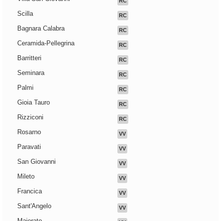
RC
Scilla
RC
Bagnara Calabra
RC
Ceramida-Pellegrina
RC
Barritteri
RC
Seminara
RC
Palmi
RC
Gioia Tauro
RC
Rizziconi
RC
Rosarno
VV
Paravati
VV
San Giovanni
VV
Mileto
VV
Francica
VV
Sant'Angelo
VV
Maierato