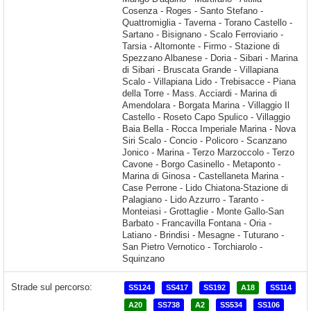
Strade sul percorso:
SS124
SS417
SS192
A18
SS114
A20
SS738
A2
SS534
SS106