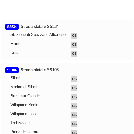
Strada statale SS534
SS534
Stazione di Spezzano Albanese
CS
Firmo
CS
Doria
CS
Strada statale SS106
SS106
Sibari
CS
Marina di Sibari
CS
Bruscata Grande
CS
Villapiana Scalo
CS
Villapiana Lido
CS
Trebisacce
CS
Piana della Torre
CS