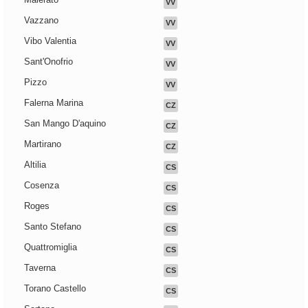
VV
Vazzano
VV
Vibo Valentia
VV
Sant'Onofrio
VV
Pizzo
VV
Falerna Marina
CZ
San Mango D'aquino
CZ
Martirano
CZ
Altilia
CS
Cosenza
CS
Roges
CS
Santo Stefano
CS
Quattromiglia
CS
Taverna
CS
Torano Castello
CS