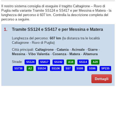
Il nostro sistema consiglia di eseguire il tragitto Caltagirone – Ruvo di
Puglia nella variante Tramite SS124 e SS417 e per Messina e Matera - la
lunghezza del percorso è 607 km. Controlla la descrizione completa del
percorso a seguire.
1.
Tramite SS124 e SS417 e per Messina e Matera
Lunghezza del percorso:
607 km
(la distanza tra le località
Caltagirone - Ruvo di Puglia)
Città principali:
Caltagirone
-
Catania
-
Acireale
-
Giarre
-
Messina
-
Vibo Valentia
-
Cosenza
-
Matera
-
Altamura
Strade:
SS124
SS417
SS192
A18
SS114
A20
SS738
A2
SS534
SS106
SS7
SS99
SS96
SP235
Dettagli