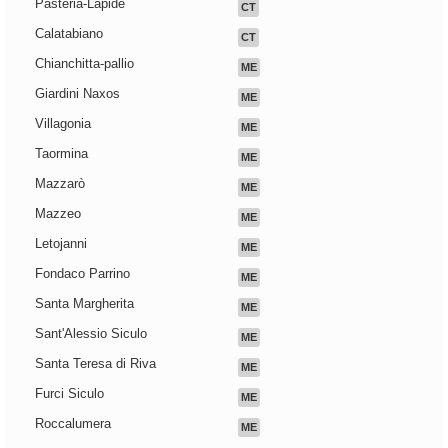
Pasteria-Lapide
CT
Calatabiano
CT
Chianchitta-pallio
ME
Giardini Naxos
ME
Villagonia
ME
Taormina
ME
Mazzarò
ME
Mazzeo
ME
Letojanni
ME
Fondaco Parrino
ME
Santa Margherita
ME
Sant'Alessio Siculo
ME
Santa Teresa di Riva
ME
Furci Siculo
ME
Roccalumera
ME