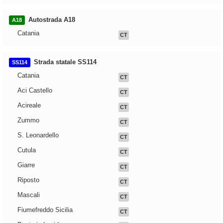
Autostrada A18
A18
Catania
CT
Strada statale SS114
SS114
Catania
CT
Aci Castello
CT
Acireale
CT
Zummo
CT
S. Leonardello
CT
Cutula
CT
Giarre
CT
Riposto
CT
Mascali
CT
Fiumefreddo Sicilia
CT