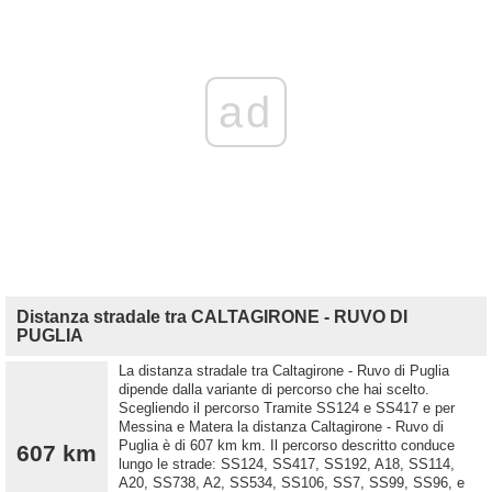
ad
Distanza stradale tra CALTAGIRONE - RUVO DI
PUGLIA
La distanza stradale tra Caltagirone - Ruvo di Puglia
dipende dalla variante di percorso che hai scelto.
Scegliendo il percorso Tramite SS124 e SS417 e per
Messina e Matera la distanza Caltagirone - Ruvo di
Puglia è di 607 km km. Il percorso descritto conduce
607 km
lungo le strade: SS124, SS417, SS192, A18, SS114,
A20, SS738, A2, SS534, SS106, SS7, SS99, SS96, e