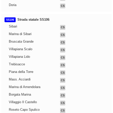
Doria
CS
Strada statale SS106
SS106
Sibari
CS
Marina di Sibari
CS
Bruscata Grande
CS
Villapiana Scalo
CS
Villapiana Lido
CS
Trebisacce
CS
Piana della Torre
CS
Mass. Acciardi
CS
Marina di Amendolara
CS
Borgata Marina
CS
Villaggio Il Castello
CS
Roseto Capo Spulico
CS