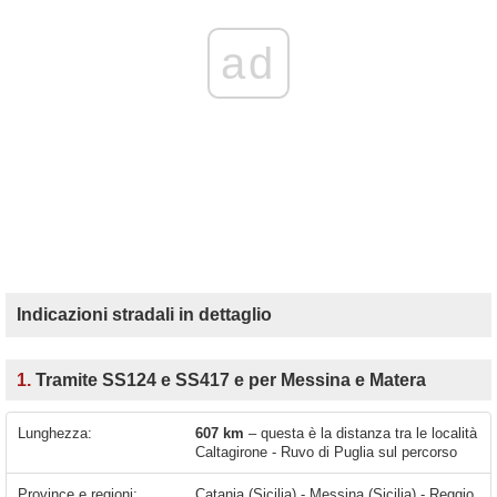
ad
Indicazioni stradali in dettaglio
1.
Tramite SS124 e SS417 e per Messina e Matera
Lunghezza:
607 km
– questa è la distanza tra le località
Caltagirone - Ruvo di Puglia sul percorso
Province e regioni:
Catania (Sicilia) - Messina (Sicilia) - Reggio