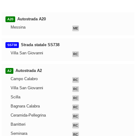
Autostrada A20
A20
Messina
ME
Strada statale SS738
SS738
Villa San Giovanni
RC
Autostrada A2
A2
Campo Calabro
RC
Villa San Giovanni
RC
Scilla
RC
Bagnara Calabra
RC
Ceramida-Pellegrina
RC
Barritteri
RC
Seminara
RC