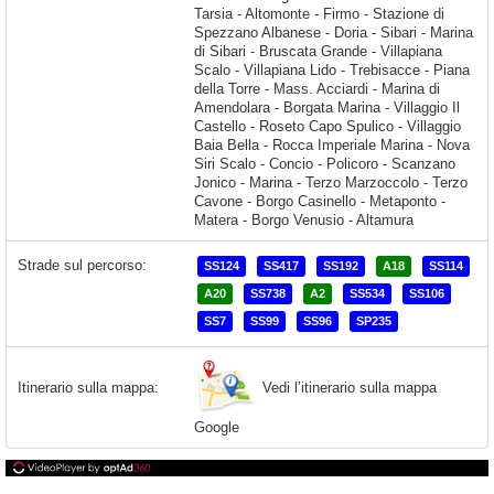
Strade sul percorso:
SS124
SS417
SS192
A18
SS114
A20
SS738
A2
SS534
SS106
SS7
SS99
SS96
SP235
Vedi l’itinerario sulla mappa
Itinerario sulla mappa:
Google