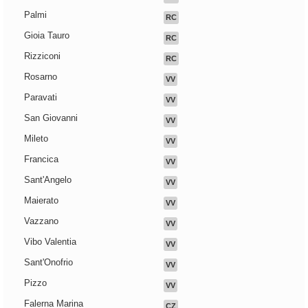
Palmi
RC
Gioia Tauro
RC
Rizziconi
RC
Rosarno
VV
Paravati
VV
San Giovanni
VV
Mileto
VV
Francica
VV
Sant'Angelo
VV
Maierato
VV
Vazzano
VV
Vibo Valentia
VV
Sant'Onofrio
VV
Pizzo
VV
Falerna Marina
CZ