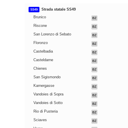
Strada statale SS49
SS49
Brunico
BZ
Riscone
BZ
San Lorenzo di Sebato
BZ
Floronzo
BZ
Castelbadia
BZ
Casteldarne
BZ
Chienes
BZ
San Sigismondo
BZ
Karnergasse
BZ
Vandoies di Sopra
BZ
Vandoies di Sotto
BZ
Rio di Pusteria
BZ
Sciaves
BZ