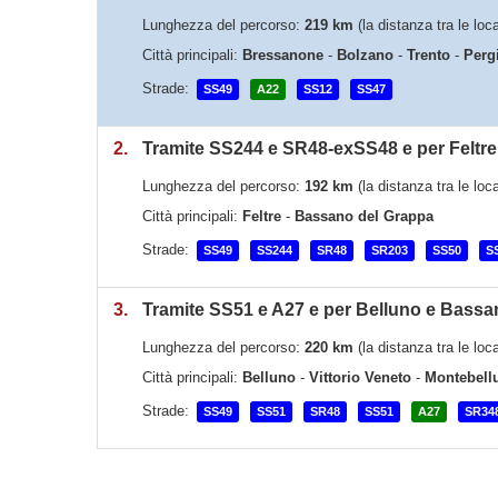
Lunghezza del percorso:
219 km
(la distanza tra le loc
Città principali:
Bressanone
-
Bolzano
-
Trento
-
Perg
Strade:
SS49
A22
SS12
SS47
2.
Tramite SS244 e SR48-exSS48 e per Feltr
Lunghezza del percorso:
192 km
(la distanza tra le loc
Città principali:
Feltre
-
Bassano del Grappa
Strade:
SS49
SS244
SR48
SR203
SS50
S
3.
Tramite SS51 e A27 e per Belluno e Bassa
Lunghezza del percorso:
220 km
(la distanza tra le loc
Città principali:
Belluno
-
Vittorio Veneto
-
Montebell
Strade:
SS49
SS51
SR48
SS51
A27
SR34