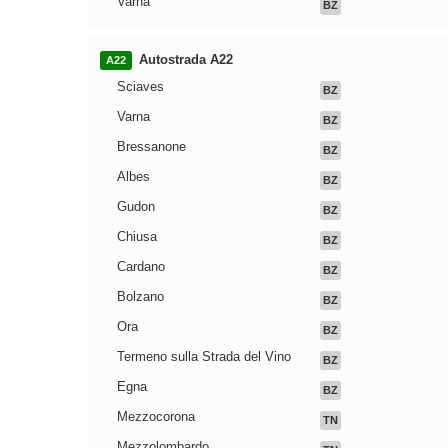
Varna
BZ
Autostrada A22
A22
Sciaves
BZ
Varna
BZ
Bressanone
BZ
Albes
BZ
Gudon
BZ
Chiusa
BZ
Cardano
BZ
Bolzano
BZ
Ora
BZ
Termeno sulla Strada del Vino
BZ
Egna
BZ
Mezzocorona
TN
Mezzolombardo