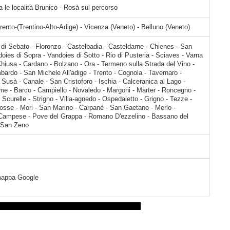
a le località Brunico - Rosà sul percorso
rento-(Trentino-Alto-Adige) - Vicenza (Veneto) - Belluno (Veneto)
Rio di Pusteria - Sciaves - Varna - Bressanone - Albes - Gudon - Chiusa - Cardano - Bolzano - Ora - Termeno sulla Strada del Vino - Egna - Mezzocorona - Mezzolombardo - San Michele All'adige - Trento - Cognola - Tavernaro - Civezzano - Pergine Valsugana - Susà - Canale - San Cristoforo - Ischia - Calceranica al Lago - Tenna
a mappa Google