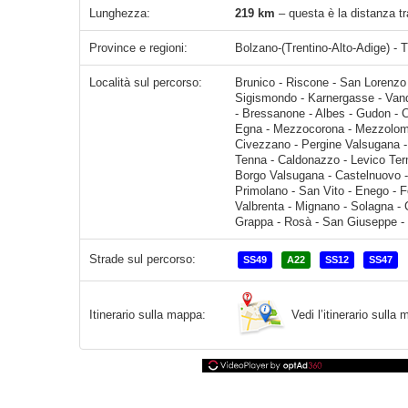
Lunghezza:
219 km
– questa è la distanza tr
Province e regioni:
Bolzano-(Trentino-Alto-Adige) - T
Località sul percorso:
Brunico - Riscone - San Lorenzo di Sebato - Floronzo - Castelbadia - Casteldarne - Chienes - San Sigismondo - Karnergasse - Vandoies di Sopra - Vandoies di Sotto - 
Strade sul percorso:
SS49
A22
SS12
SS47
Vedi l’itinerario sull
Itinerario sulla mappa: