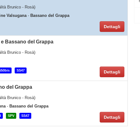
alità Brunico - Rosà)
ine Valsugana
-
Bassano del Grappa
Dettagli
e e Bassano del Grappa
alità Brunico - Rosà)
S50bis
SS47
Dettagli
no del Grappa
alità Brunico - Rosà)
una
-
Bassano del Grappa
8
SPV
SS47
Dettagli