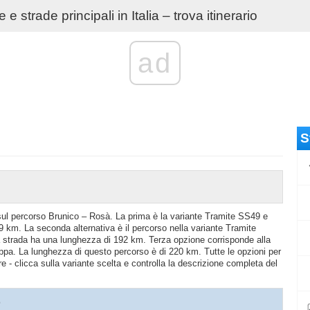
e strade principali in Italia – trova itinerario
ad
S
o sul percorso Brunico – Rosà. La prima è la variante Tramite SS49 e
 km. La seconda alternativa è il percorso nella variante Tramite
trada ha una lunghezza di 192 km. Terza opzione corrisponde alla
pa. La lunghezza di questo percorso è di 220 km. Tutte le opzioni per
e - clicca sulla variante scelta e controlla la descrizione completa del
o