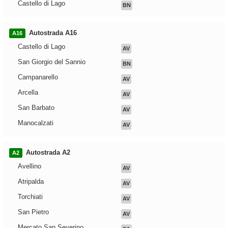
Castello di Lago
BN
Autostrada A16
A16
Castello di Lago
AV
San Giorgio del Sannio
BN
Campanarello
AV
Arcella
AV
San Barbato
AV
Manocalzati
AV
Autostrada A2
A2
Avellino
AV
Atripalda
AV
Torchiati
AV
San Pietro
AV
Mercato San Severino