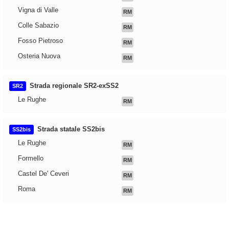
Vigna di Valle
RM
Colle Sabazio
RM
Fosso Pietroso
RM
Osteria Nuova
RM
Strada regionale SR2-exSS2
SR2
Le Rughe
RM
Strada statale SS2bis
SS2bis
Le Rughe
RM
Formello
RM
Castel De' Ceveri
RM
Roma
RM