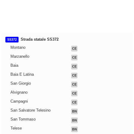
Strada statale SS372
SS372
Montano
CE
Marzanello
CE
Baia
CE
Baia E Latina
CE
San Giorgio
CE
Alvignano
CE
Campagni
CE
San Salvatore Telesino
BN
San Tommaso
BN
Telese
BN