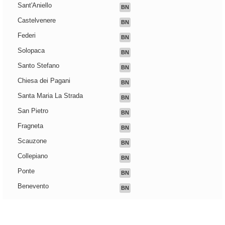
Sant'Aniello
BN
Castelvenere
BN
Federi
BN
Solopaca
BN
Santo Stefano
BN
Chiesa dei Pagani
BN
Santa Maria La Strada
BN
San Pietro
BN
Fragneta
BN
Scauzone
BN
Collepiano
BN
Ponte
BN
Benevento
BN