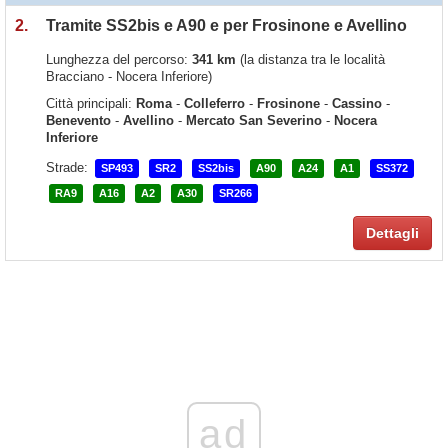
2.
Tramite SS2bis e A90 e per Frosinone e Avellino
Lunghezza del percorso:
341 km
(la distanza tra le località
Bracciano - Nocera Inferiore)
Città principali:
Roma
-
Colleferro
-
Frosinone
-
Cassino
-
Benevento
-
Avellino
-
Mercato San Severino
-
Nocera
Inferiore
Strade:
SP493
SR2
SS2bis
A90
A24
A1
SS372
RA9
A16
A2
A30
SR266
Dettagli
ad