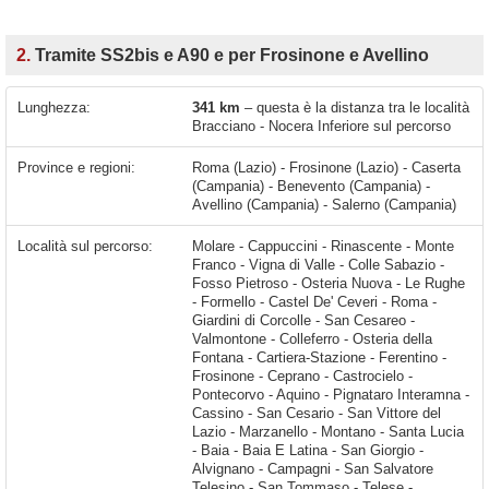
2.
Tramite SS2bis e A90 e per Frosinone e Avellino
Lunghezza:
341 km
– questa è la distanza tra le località
Bracciano - Nocera Inferiore sul percorso
Province e regioni:
Roma (Lazio) - Frosinone (Lazio) - Caserta
(Campania) - Benevento (Campania) -
Avellino (Campania) - Salerno (Campania)
Località sul percorso:
Molare - Cappuccini - Rinascente - Monte Franco - Vigna di Valle - Colle Sabazio - Fosso Pietroso - Osteria Nuova - Le Rughe - Formello - Castel De' Ceveri - Roma - Giardini di Corcolle - San Cesareo - Valmontone - Colleferro - Osteria della Fontana - Cartiera-Stazione - Ferentino - Frosinone - Ceprano - Castrocielo - Pontecorvo - Aquino - Pignataro Interamna - Cassino - San Cesario - San Vittore del Lazio - Marzanello - Montano - Santa Lucia - Baia - Baia E Latina - San Giorgio - Alvignano - Campagni