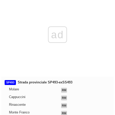
ad
Strada provinciale SP493-exSS493
SP493
Molare
RM
Cappuccini
RM
Rinascente
RM
Monte Franco
RM