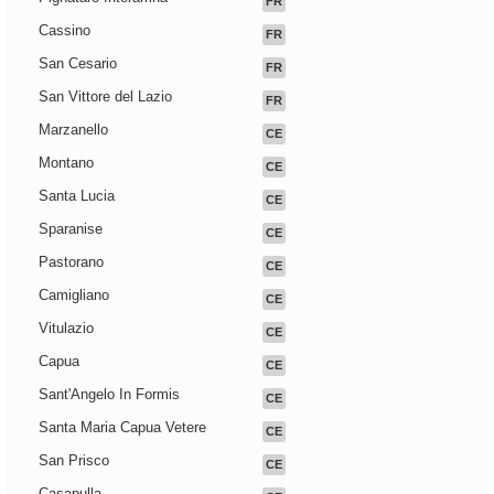
FR
Cassino
FR
San Cesario
FR
San Vittore del Lazio
FR
Marzanello
CE
Montano
CE
Santa Lucia
CE
Sparanise
CE
Pastorano
CE
Camigliano
CE
Vitulazio
CE
Capua
CE
Sant'Angelo In Formis
CE
Santa Maria Capua Vetere
CE
San Prisco
CE
Casapulla