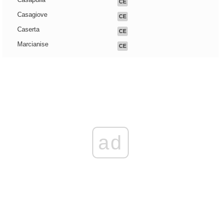
CE
Casagiove
CE
Caserta
CE
Marcianise
CE
ad