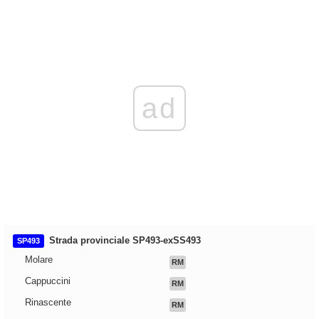
ad
Strada provinciale SP493-exSS493
SP493
Molare
RM
Cappuccini
RM
Rinascente
RM