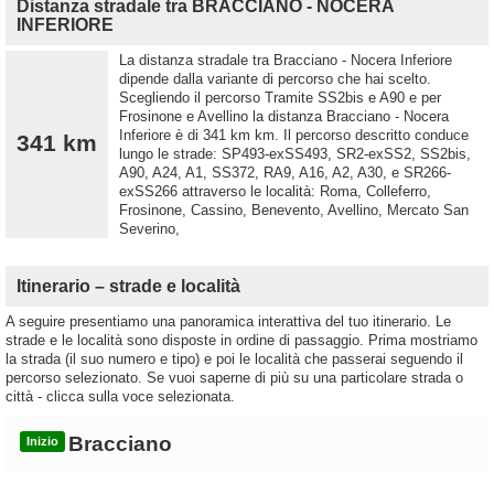
Distanza stradale tra BRACCIANO - NOCERA
INFERIORE
La distanza stradale tra Bracciano - Nocera Inferiore
dipende dalla variante di percorso che hai scelto.
Scegliendo il percorso Tramite SS2bis e A90 e per
Frosinone e Avellino la distanza Bracciano - Nocera
Inferiore è di 341 km km. Il percorso descritto conduce
341 km
lungo le strade: SP493-exSS493, SR2-exSS2, SS2bis,
A90, A24, A1, SS372, RA9, A16, A2, A30, e SR266-
exSS266 attraverso le località: Roma, Colleferro,
Frosinone, Cassino, Benevento, Avellino, Mercato San
Severino,
Itinerario – strade e località
A seguire presentiamo una panoramica interattiva del tuo itinerario. Le
strade e le località sono disposte in ordine di passaggio. Prima mostriamo
la strada (il suo numero e tipo) e poi le località che passerai seguendo il
percorso selezionato. Se vuoi saperne di più su una particolare strada o
città - clicca sulla voce selezionata.
Bracciano
Inizio