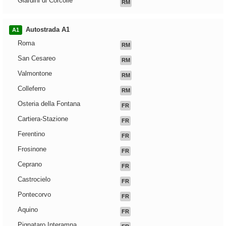
Giardini di Corcolle
RM
Autostrada A1
A1
Roma
RM
San Cesareo
RM
Valmontone
RM
Colleferro
RM
Osteria della Fontana
FR
Cartiera-Stazione
FR
Ferentino
FR
Frosinone
FR
Ceprano
FR
Castrocielo
FR
Pontecorvo
FR
Aquino
FR
Pignataro Interamna