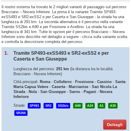
Il nostro sistema ha trovato le 2 migliori varianti di passaggio sul percorso
Bracciano – Nocera Inferiore. La prima è la variante Tramite SP493-
exSS493 e SR2-exSS2 e per Caserta e San Giuseppe - la strada ha una
lunghezza di 291 km. La seconda alternativa è il percorso nella variante
Tramite SS2bis e A90 e per Frosinone e Avellino. La strada ha una
lunghezza di 341 km. Tutte le opzioni per il percorso Bracciano – Nocera
Inferiore sono descritte nel dettaglio a seguire - clicca sulla variante scelta
e controlla la descrizione completa del percorso.
1.
Tramite SP493-exSS493 e SR2-exSS2 e per
Caserta e San Giuseppe
Lunghezza del percorso:
291 km
(la distanza tra le località
Bracciano - Nocera Inferiore)
Città principali:
Roma
-
Colleferro
-
Frosinone
-
Cassino
-
Santa
Maria Capua Vetere
-
Caserta
-
Marcianise
-
San Nicola La
Strada
-
Nola
-
San Giuseppe
-
Sarno
-
Pagani
-
Nocera
Inferiore
Strade:
SP493
SR2
SS2bis
A90
A24
A1
A30
SR266
Dettagli