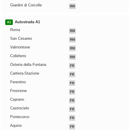
Giardini di Corcolle
RM
Autostrada A1
A1
Roma
RM
San Cesareo
RM
Valmontone
RM
Colleferro
RM
Osteria della Fontana
FR
Cartiera-Stazione
FR
Ferentino
FR
Frosinone
FR
Ceprano
FR
Castrocielo
FR
Pontecorvo
FR
Aquino
FR