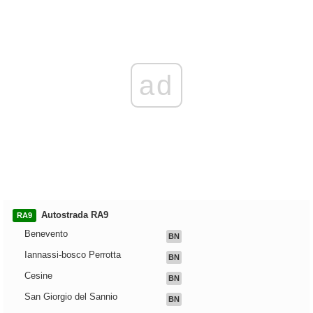
ad
Autostrada RA9
RA9
Benevento
BN
Iannassi-bosco Perrotta
BN
Cesine
BN
San Giorgio del Sannio
BN