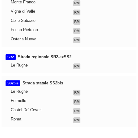
Monte Franco
RM
Vigna di Valle
RM
Colle Sabazio
RM
Fosso Pietroso
RM
Osteria Nuova
RM
Strada regionale SR2-exSS2
SR2
Le Rughe
RM
Strada statale SS2bis
SS2bis
Le Rughe
RM
Formello
RM
Castel De' Ceveri
RM
Roma
RM