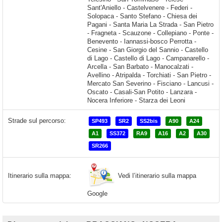
Strade sul percorso:
SP493
SR2
SS2bis
A90
A24
A1
SS372
RA9
A16
A2
A30
SR266
Vedi l’itinerario sulla mappa
Itinerario sulla mappa:
Google