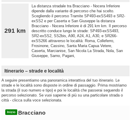
La distanza stradale tra Bracciano - Nocera Inferiore
dipende dalla variante di percorso che hai scelto.
Scegliendo il percorso Tramite SP493-exSS493 e SR2-
exSS2 e per Caserta e San Giuseppe la distanza
Bracciano - Nocera Inferiore è di 291 km km. Il percorso
291 km
descritto conduce lungo le strade: SP493-exSS493,
SR2-exSS2, SS2bis, A90, A24, A1, A30, e SR266-
exSS266 attraverso le località: Roma, Colleferro,
Frosinone, Cassino, Santa Maria Capua Vetere,
Caserta, Marcianise, San Nicola La Strada, Nola, San
Giuseppe, Sarno, Pagani,
Itinerario – strade e località
A seguire presentiamo una panoramica interattiva del tuo itinerario. Le
strade e le località sono disposte in ordine di passaggio. Prima mostriamo
la strada (il suo numero e tipo) e poi le località che passerai seguendo il
percorso selezionato. Se vuoi saperne di più su una particolare strada o
città - clicca sulla voce selezionata.
Bracciano
Inizio