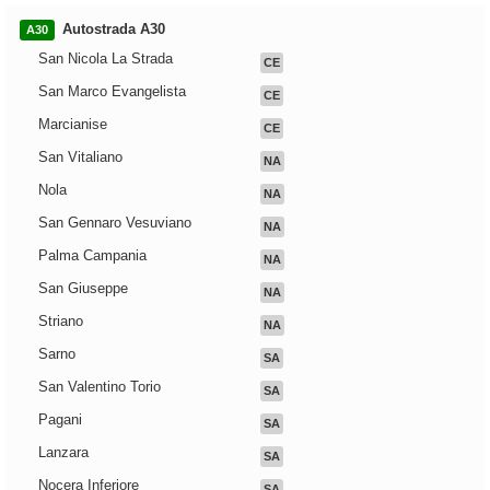
Autostrada A30
A30
San Nicola La Strada
CE
San Marco Evangelista
CE
Marcianise
CE
San Vitaliano
NA
Nola
NA
San Gennaro Vesuviano
NA
Palma Campania
NA
San Giuseppe
NA
Striano
NA
Sarno
SA
San Valentino Torio
SA
Pagani
SA
Lanzara
SA
Nocera Inferiore
SA