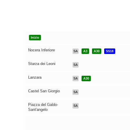
Inizio
Nocera Inferiore
SA
A3
A30
SS18
Starza dei Leoni
SA
Lanzara
SA
A30
Castel San Giorgio
SA
Piazza del Galdo-
SA
Sant'angelo