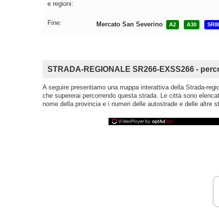
e regioni:
Fine:
Mercato San Severino
A2
A30
SR8
STRADA-REGIONALE SR266-EXSS266 - percors
A seguire presentiamo una mappa interattiva della Strada-region
che supererai percorrendo questa strada. Le città sono elencate
nome della provincia e i numeri delle autostrade e delle altre st