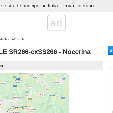
e strade principali in Italia – trova itinerario
ad
e SR266-EXSS266
S
 SR266-exSS266 - Nocerina
pa