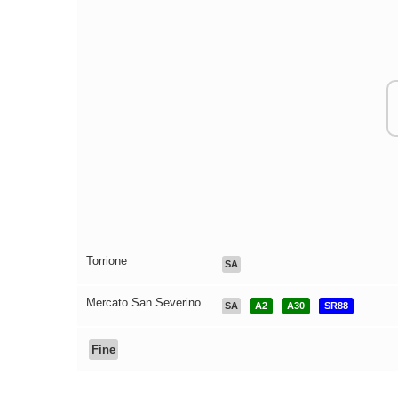
Torrione
SA
Mercato San Severino
SA
A2
A30
SR88
Fine