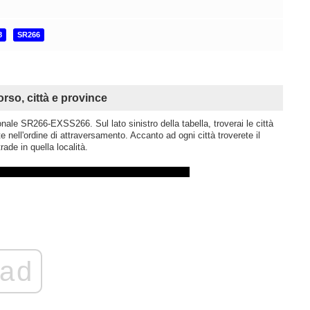
8
SR266
o, città e province
ale SR266-EXSS266. Sul lato sinistro della tabella, troverai le città
 nell'ordine di attraversamento. Accanto ad ogni città troverete il
rade in quella località.
ad