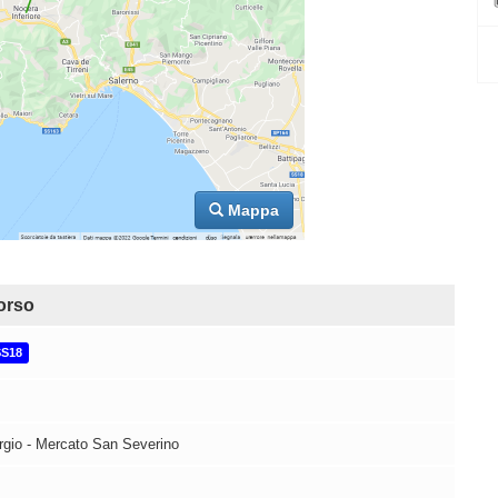
Mappa
orso
SS18
orgio - Mercato San Severino