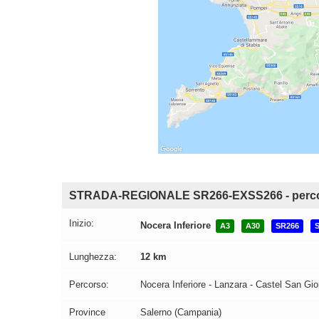
STRADA-REGIONALE SR266-EXSS266 - perc
Inizio:
Nocera Inferiore
A3
A30
SR266
Lunghezza:
12 km
Percorso:
Nocera Inferiore - Lanzara - Castel San Gi
Province
Salerno (Campania)