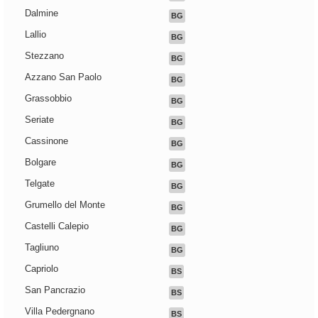
Dalmine
BG
Lallio
BG
Stezzano
BG
Azzano San Paolo
BG
Grassobbio
BG
Seriate
BG
Cassinone
BG
Bolgare
BG
Telgate
BG
Grumello del Monte
BG
Castelli Calepio
BG
Tagliuno
BG
Capriolo
BS
San Pancrazio
BS
Villa Pedergnano
BS