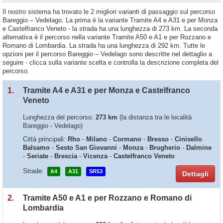
Il nostro sistema ha trovato le 2 migliori varianti di passaggio sul percorso
Bareggio – Vedelago. La prima è la variante Tramite A4 e A31 e per Monza
e Castelfranco Veneto - la strada ha una lunghezza di 273 km. La seconda
alternativa è il percorso nella variante Tramite A50 e A1 e per Rozzano e
Romano di Lombardia. La strada ha una lunghezza di 292 km. Tutte le
opzioni per il percorso Bareggio – Vedelago sono descritte nel dettaglio a
seguire - clicca sulla variante scelta e controlla la descrizione completa del
percorso.
1.
Tramite A4 e A31 e per Monza e Castelfranco
Veneto
Lunghezza del percorso:
273 km
(la distanza tra le località
Bareggio - Vedelago)
Città principali:
Rho
-
Milano
-
Cormano
-
Bresso
-
Cinisello
Balsamo
-
Sesto San Giovanni
-
Monza
-
Brugherio
-
Dalmine
-
Seriate
-
Brescia
-
Vicenza
-
Castelfranco Veneto
Strade:
A4
A31
SR53
Dettagli
2.
Tramite A50 e A1 e per Rozzano e Romano di
Lombardia