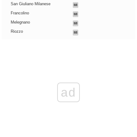
San Giuliano Milanese
MI
Francolino
MI
Melegnano
MI
Riozzo
MI
ad