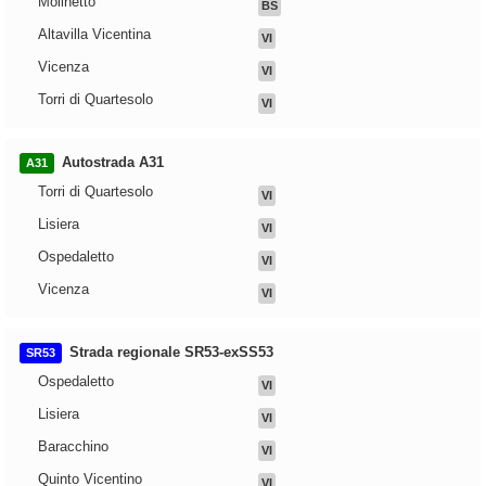
Molinetto
BS
Altavilla Vicentina
VI
Vicenza
VI
Torri di Quartesolo
VI
Autostrada A31
A31
Torri di Quartesolo
VI
Lisiera
VI
Ospedaletto
VI
Vicenza
VI
Strada regionale SR53-exSS53
SR53
Ospedaletto
VI
Lisiera
VI
Baracchino
VI
Quinto Vicentino
VI