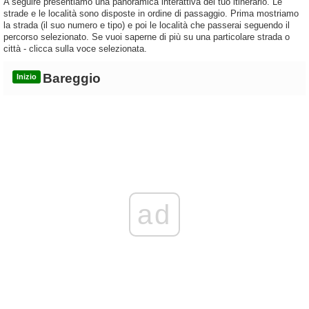
A seguire presentiamo una panoramica interattiva del tuo itinerario. Le
strade e le località sono disposte in ordine di passaggio. Prima mostriamo
la strada (il suo numero e tipo) e poi le località che passerai seguendo il
percorso selezionato. Se vuoi saperne di più su una particolare strada o
città - clicca sulla voce selezionata.
Bareggio
Inizio
ad