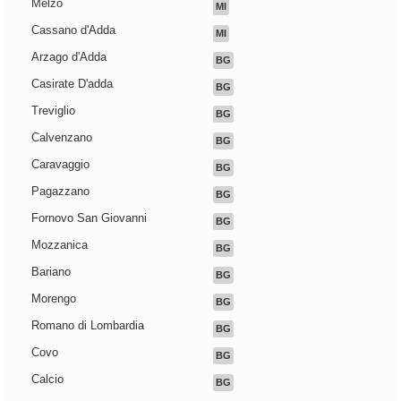
Melzo
MI
Cassano d'Adda
MI
Arzago d'Adda
BG
Casirate D'adda
BG
Treviglio
BG
Calvenzano
BG
Caravaggio
BG
Pagazzano
BG
Fornovo San Giovanni
BG
Mozzanica
BG
Bariano
BG
Morengo
BG
Romano di Lombardia
BG
Covo
BG
Calcio
BG