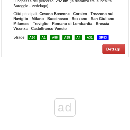
Lunghezza del percorso:
292 km
(la distanza tra le località
Bareggio - Vedelago)
Città principali:
Cesano Boscone
-
Corsico
-
Trezzano sul
Naviglio
-
Milano
-
Buccinasco
-
Rozzano
-
San Giuliano
Milanese
-
Treviglio
-
Romano di Lombardia
-
Brescia
-
Vicenza
-
Castelfranco Veneto
Strade:
A50
A1
A58
A35
A4
A31
SR53
Dettagli
ad