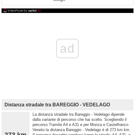
ad
Distanza stradale tra BAREGGIO - VEDELAGO
La distanza stradale tra Bareggio - Vedelago dipende
dalla variante di percorso che hai scelto. Scegliendo il
percorso Tramite A4 e A31 e per Monza e Castelfranco
Veneto la distanza Bareggio - Vedelago è di 273 km km.
273 km
Il percorso descritto conduce lungo le strade: A4, A31, e