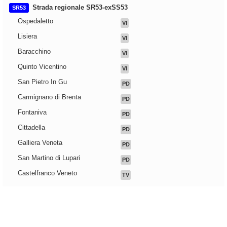
Strada regionale SR53-exSS53
SR53
Ospedaletto
VI
Lisiera
VI
Baracchino
VI
Quinto Vicentino
VI
San Pietro In Gu
PD
Carmignano di Brenta
PD
Fontaniva
PD
Cittadella
PD
Galliera Veneta
PD
San Martino di Lupari
PD
Castelfranco Veneto
TV