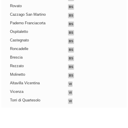
Rovato
BS
Cazzago San Martino
BS
Paderno Franciacorta
BS
Ospitaletto
BS
Castegnato
BS
Roncadelle
BS
Brescia
BS
Rezzato
BS
Molinetto
BS
Altavilla Vicentina
VI
Vicenza
VI
Torri di Quartesolo
VI