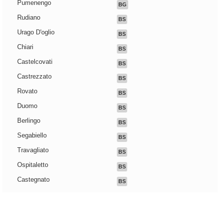
Pumenengo
BG
Rudiano
BS
Urago D'oglio
BS
Chiari
BS
Castelcovati
BS
Castrezzato
BS
Rovato
BS
Duomo
BS
Berlingo
BS
Segabiello
BS
Travagliato
BS
Ospitaletto
BS
Castegnato
BS