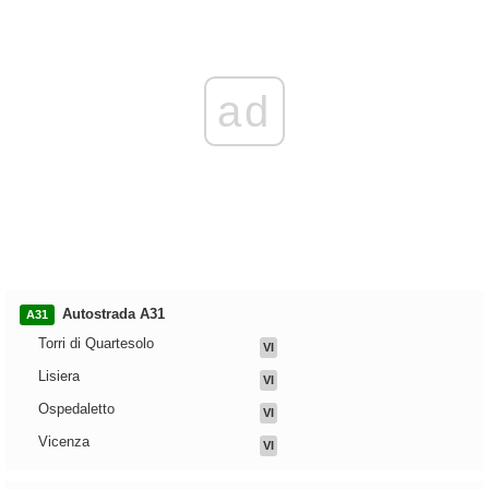
ad
Autostrada A31
A31
Torri di Quartesolo
VI
Lisiera
VI
Ospedaletto
VI
Vicenza
VI