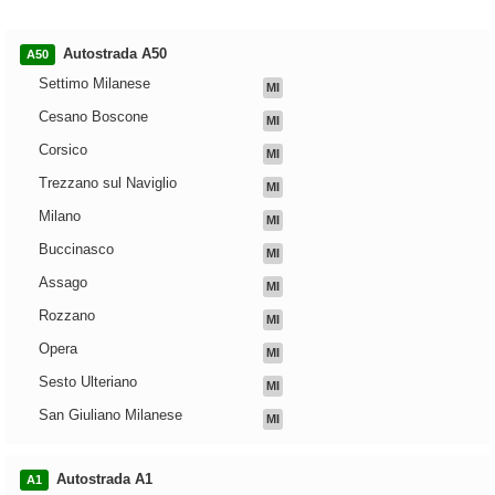
Autostrada A50
A50
Settimo Milanese
MI
Cesano Boscone
MI
Corsico
MI
Trezzano sul Naviglio
MI
Milano
MI
Buccinasco
MI
Assago
MI
Rozzano
MI
Opera
MI
Sesto Ulteriano
MI
San Giuliano Milanese
MI
Autostrada A1
A1