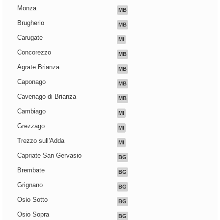
Monza
MB
Brugherio
MB
Carugate
MI
Concorezzo
MB
Agrate Brianza
MB
Caponago
MB
Cavenago di Brianza
MB
Cambiago
MI
Grezzago
MI
Trezzo sull'Adda
MI
Capriate San Gervasio
BG
Brembate
BG
Grignano
BG
Osio Sotto
BG
Osio Sopra
BG