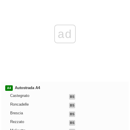
ad
Autostrada A4
A4
Castegnato
BS
Roncadelle
BS
Brescia
BS
Rezzato
BS