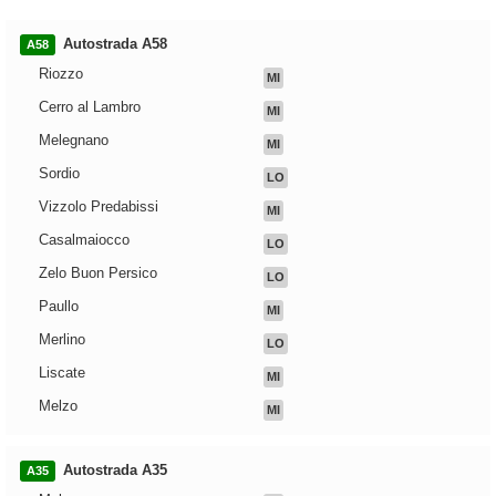
Autostrada A58
A58
Riozzo
MI
Cerro al Lambro
MI
Melegnano
MI
Sordio
LO
Vizzolo Predabissi
MI
Casalmaiocco
LO
Zelo Buon Persico
LO
Paullo
MI
Merlino
LO
Liscate
MI
Melzo
MI
Autostrada A35
A35