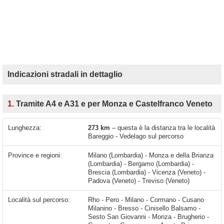
Indicazioni stradali in dettaglio
1.
Tramite A4 e A31 e per Monza e Castelfranco Veneto
Lunghezza:
273 km
– questa è la distanza tra le località
Bareggio - Vedelago sul percorso
Province e regioni:
Milano (Lombardia) - Monza e della Brianza
(Lombardia) - Bergamo (Lombardia) -
Brescia (Lombardia) - Vicenza (Veneto) -
Padova (Veneto) - Treviso (Veneto)
Località sul percorso:
Rho - Pero - Milano - Cormano - Cusano Milanino - Bresso - Cinisello Balsamo - Sesto San Giovanni - Monza - Brugherio - Carugate - Concorezzo - Agrate Brianza - Caponago - Cavenago di Brianza - Cambiago - Grezzago - Trezzo sull'Adda - Capriate San Gervasio - Brembate - Grignano - Osio Sotto - Osio Sopra - Dalmine - Lallio - Stezzano - Azzano San Paolo - Grassobbio - Seriate - Cassinone - Bolgare - Telgate - Grumello del Monte - Castelli Calepio - Tagliuno - Capriolo - San Pancrazio - Villa Pedergnano