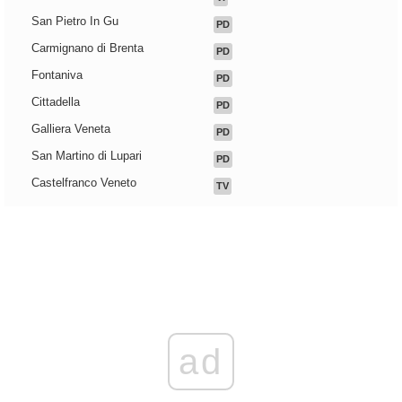
San Pietro In Gu
PD
Carmignano di Brenta
PD
Fontaniva
PD
Cittadella
PD
Galliera Veneta
PD
San Martino di Lupari
PD
Castelfranco Veneto
TV
ad