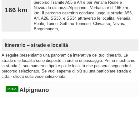
percorso Tramite A55 e A4 e per Venaria Reale e
Novara la distanza Alpignano - Verbania è di 166 km
166 km
km. Il percorso descritto conduce lungo le strade: A55,
A4, A26, SS33, e SS34 attraverso le località: Venaria
Reale, Torino, Settimo Torinese, Chivasso, Novara,
Borgomanero,
Itinerario – strade e località
A seguire presentiamo una panoramica interattiva del tuo itinerario. Le
strade e le località sono disposte in ordine di passaggio. Prima mostriamo
la strada (il suo numero e tipo) e poi le località che passerai seguendo il
percorso selezionato. Se vuoi saperne di più su una particolare strada o
città - clicca sulla voce selezionata.
Alpignano
Inizio