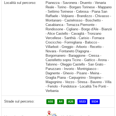
Località sul percorso:
Pianezza - Savonera - Druento - Venaria Reale - Torino - Borgaro Torinese - Mappano - Settimo Torinese - Cebrosa - Piana San Raffaele - Volpiano - Brandizzo - Chivasso - Montanaro - Castelrosso - Boschetto - Casabianca - Torrazza Piemonte - Rondissone - Cigliano - Borgo d'Ale - Bianzè - Alice Castello - Cavaglià - Tronzano Vercellese - Santhià - Carisio - Fornace Crocicchio - Formigliana - Balocco - Villarboit - Greggio - Arborio - Recetto - Novara - Fontaneto D'agogna - Borgomanero - Baraggione
Strade sul percorso:
A55
A4
A26
SS33
SS34