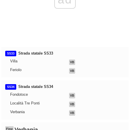
Strada statale SS33
SS33
Villa
VB
Feriolo
VB
Strada statale SS34
SS34
Fondotoce
VB
Località Tre Ponti
VB
Verbania
VB
Verbania
Fine