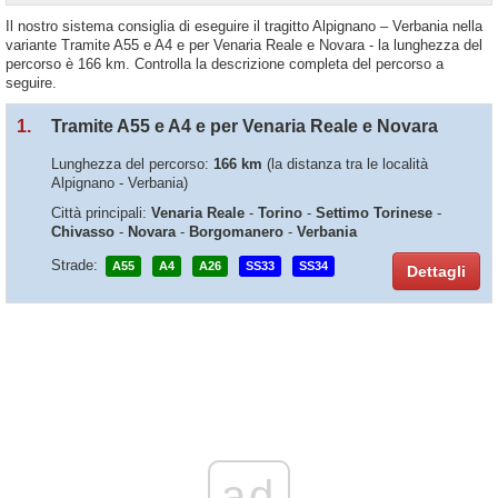
Il nostro sistema consiglia di eseguire il tragitto Alpignano – Verbania nella
variante Tramite A55 e A4 e per Venaria Reale e Novara - la lunghezza del
percorso è 166 km. Controlla la descrizione completa del percorso a
seguire.
1.
Tramite A55 e A4 e per Venaria Reale e Novara
Lunghezza del percorso:
166 km
(la distanza tra le località
Alpignano - Verbania)
Città principali:
Venaria Reale
-
Torino
-
Settimo Torinese
-
Chivasso
-
Novara
-
Borgomanero
-
Verbania
Strade:
A55
A4
A26
SS33
SS34
Dettagli
ad