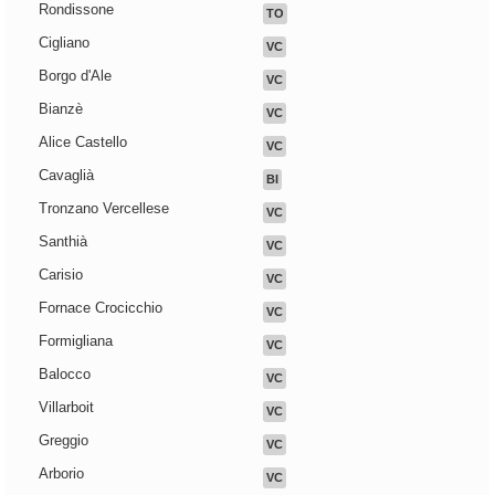
Rondissone
TO
Cigliano
VC
Borgo d'Ale
VC
Bianzè
VC
Alice Castello
VC
Cavaglià
BI
Tronzano Vercellese
VC
Santhià
VC
Carisio
VC
Fornace Crocicchio
VC
Formigliana
VC
Balocco
VC
Villarboit
VC
Greggio
VC
Arborio
VC