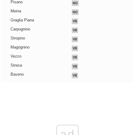
Pisano
NO
Meina
NO
Graglia Piana
VB
Carpugnino
VB
Stropino
VB
Magognino
VB
Vezzo
VB
Stresa
VB
Baveno
VB
ad