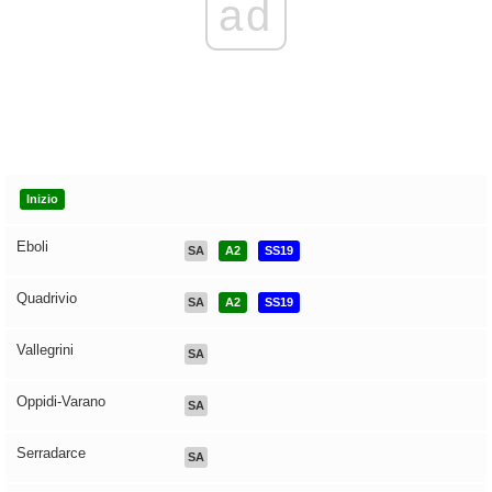
ad
Inizio
Eboli
SA
A2
SS19
Quadrivio
SA
A2
SS19
Vallegrini
SA
Oppidi-Varano
SA
Serradarce
SA