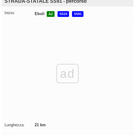
STRADA-STATALE SS91 - percorso
Inizio:
Eboli
A2
SS19
SS91
ad
Lunghezza:
21 km