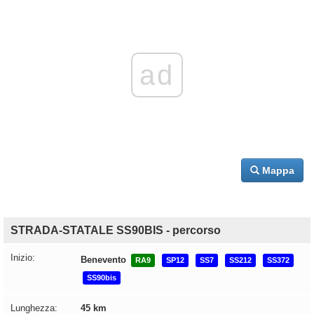
ad
Mappa
STRADA-STATALE SS90BIS - percorso
Inizio:
Benevento
RA9
SP12
SS7
SS212
SS372
SS90bis
Lunghezza:
45 km