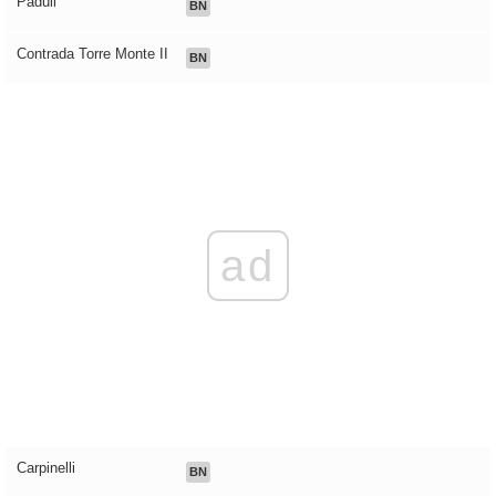
Paduli
BN
Contrada Torre Monte II
BN
ad
Carpinelli
BN