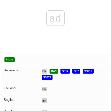
ad
Inizio
Benevento
BN
RA9
SP12
SS7
SS212
SS372
Coluonni
BN
Saglieta
BN