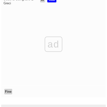
AV
SS90
Greci
ad
Fine