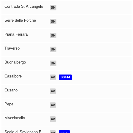
Contrada S. Arcangelo
BN
Serre delle Forche
BN
Piana Ferrara
BN
Traverso
BN
Buonalbergo
BN
Casalbore
AV
SS414
Cusano
AV
Pepe
AV
Mazzincollo
AV
Scalo di Savignano E