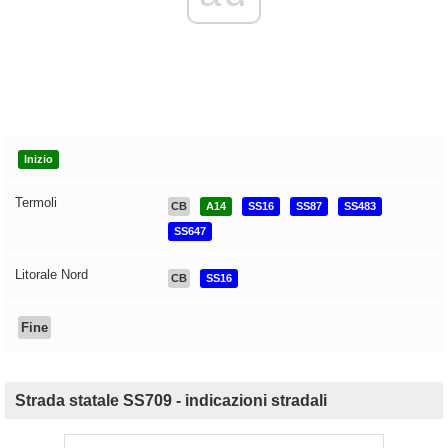
Inizio
Termoli
CB
A14
SS16
SS87
SS483
SS647
Litorale Nord
CB
SS16
Fine
Strada statale SS709 - indicazioni stradali