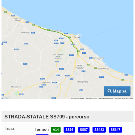
Mappa
STRADA-STATALE SS709 - percorso
Inizio:
Termoli
A14
SS16
SS87
SS483
SS647