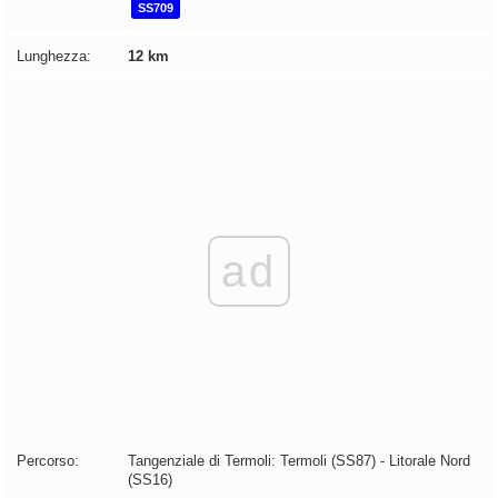
SS709
Lunghezza:
12 km
ad
Percorso:
Tangenziale di Termoli: Termoli (SS87) - Litorale Nord
(SS16)