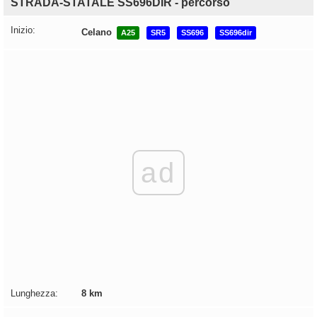
STRADA-STATALE SS696DIR - percorso
Inizio:
Celano
A25
SR5
SS696
SS696dir
ad
Lunghezza:
8 km