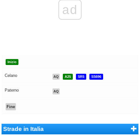
ad
Inizio
Celano
AQ
A25
SR5
SS696
Paterno
AQ
Fine
Strade in Italia