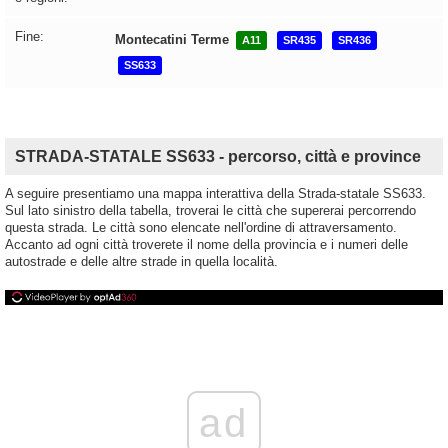
Fine:
Montecatini Terme
A11
SR435
SR436
SS633
STRADA-STATALE SS633 - percorso, città e province
A seguire presentiamo una mappa interattiva della Strada-statale SS633.
Sul lato sinistro della tabella, troverai le città che supererai percorrendo
questa strada. Le città sono elencate nell'ordine di attraversamento.
Accanto ad ogni città troverete il nome della provincia e i numeri delle
autostrade e delle altre strade in quella località.
ad