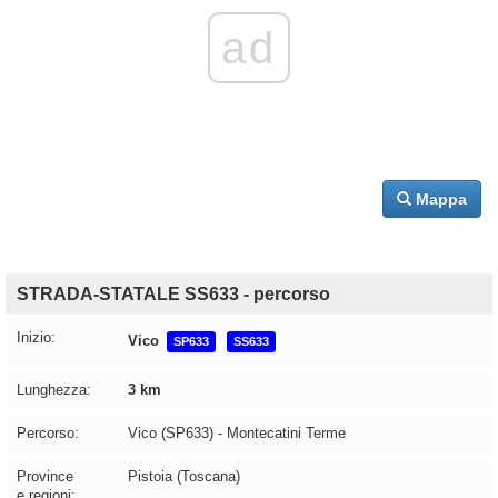
ad
Mappa
STRADA-STATALE SS633 - percorso
Inizio:
Vico
SP633
SS633
Lunghezza:
3 km
Percorso:
Vico (SP633) - Montecatini Terme
Province
Pistoia (Toscana)
e regioni: