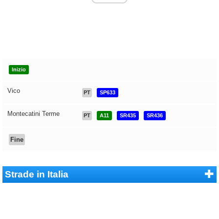
Inizio
Vico
PT
SP633
Montecatini Terme
PT
A11
SR435
SR436
Fine
Strade in Italia