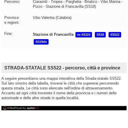
Percorso:
Ciaramiti - Tropea - Parghelia - Briatico - Vibo Marina -
Pizzo - Stazione di Francavilla (SS18)
Province
Vibo Valentia (Calabria)
e regioni:
Fine:
Stazione di Francavilla
ex SS110
SS18
SS522
SS19dir
STRADA-STATALE SS522 - percorso, città e province
A seguire presentiamo una mappa interattiva della Strada-statale SS522.
Sul lato sinistro della tabella, troverai le città che supererai percorrendo
questa strada. Le città sono elencate nell'ordine di attraversamento.
Accanto ad ogni città troverete il nome della provincia e i numeri delle
autostrade e delle altre strade in quella località.