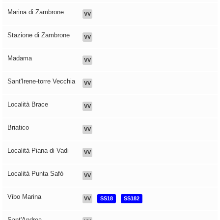
Marina di Zambrone
VV
Stazione di Zambrone
VV
Madama
VV
Sant'Irene-torre Vecchia
VV
Località Brace
VV
Briatico
VV
Località Piana di Vadi
VV
Località Punta Safò
VV
Vibo Marina
VV
SS18
SS182
Sant'Andrea