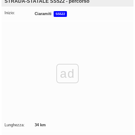
STRADA-STATALE SS522 - percorso
Inizio:
Ciaramiti
SS522
ad
Lunghezza:
34 km