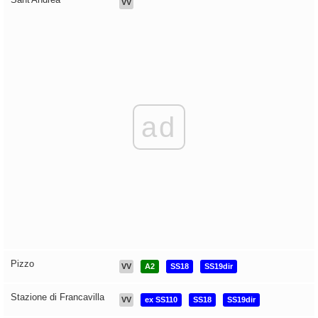
VV
ad
Pizzo
VV
A2
SS18
SS19dir
Stazione di Francavilla
VV
ex SS110
SS18
SS19dir