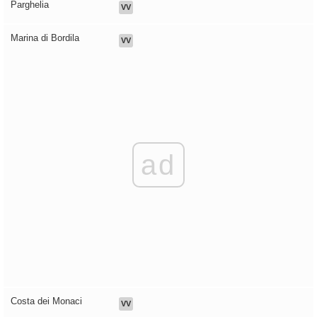
Parghelia
VV
Marina di Bordila
VV
ad
Costa dei Monaci
VV