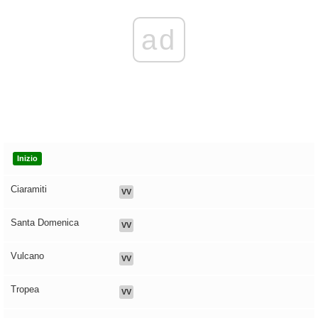
ad
Inizio
Ciaramiti
VV
Santa Domenica
VV
Vulcano
VV
Tropea
VV