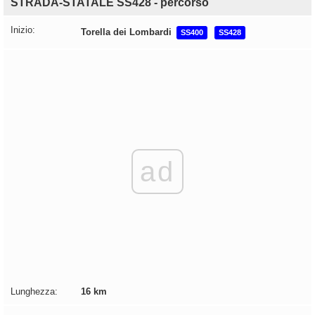
STRADA-STATALE SS428 - percorso
Inizio:
Torella dei Lombardi
SS400
SS428
ad
Lunghezza:
16 km