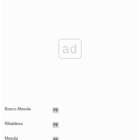
ad
Bosco Mesola
FE
Ribaldesa
FE
Mesola
FE