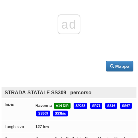
ad
Mappa
STRADA-STATALE SS309 - percorso
Inizio:
Ravenna
A14 DIR
SP253
SR71
SS16
SS67
SS309
SS3bis
Lunghezza:
127 km