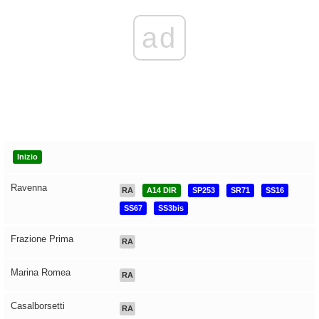
ad
Inizio
Ravenna
RA
A14 DIR
SP253
SR71
SS16
SS67
SS3bis
Frazione Prima
RA
Marina Romea
RA
Casalborsetti
RA