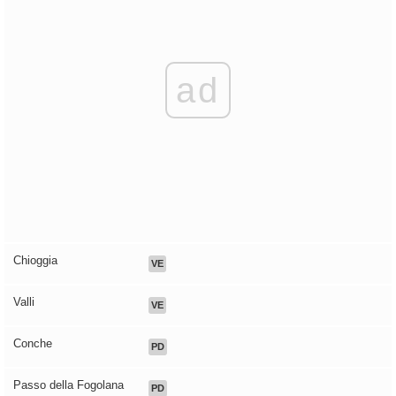
ad
Chioggia
VE
Valli
VE
Conche
PD
Passo della Fogolana
PD