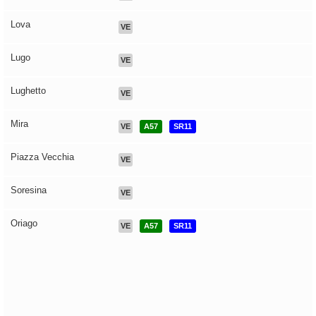
Lova
VE
Lugo
VE
Lughetto
VE
Mira
VE
A57
SR11
Piazza Vecchia
VE
Soresina
VE
Oriago
VE
A57
SR11