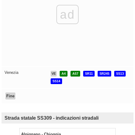
ad
Venezia
VE
A4
A57
SR11
SR245
SS13
SS14
Fine
Strada statale SS309 - indicazioni stradali
Alpignano - Chioggia