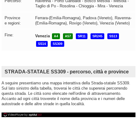
Percorso:
Ravenna - Porto Garibaldi - Bosco Mesola - Mesola -
Taglio di Po - Rosolina - Chioggia - Mira - Venezia
Province
Ferrara-(Emilia-Romagna), Padova (Veneto), Ravenna-
e regioni:
(Emilia-Romagna), Rovigo (Veneto), Venezia (Veneto)
Fine:
Venezia
A4
A57
SR11
SR245
SS13
SS14
SS309
STRADA-STATALE SS309 - percorso, città e province
A seguire presentiamo una mappa interattiva della Strada-statale SS309.
Sul lato sinistro della tabella, troverai le città che supererai percorrendo
questa strada. Le città sono elencate nell'ordine di attraversamento.
Accanto ad ogni città troverete il nome della provincia e i numeri delle
autostrade e delle altre strade in quella località.