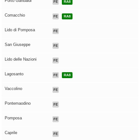
Porto Garibaldi
FE
RA8
Comacchio
FE
RA8
Lido di Pomposa
FE
San Giuseppe
FE
Lido delle Nazioni
FE
Lagosanto
FE
RA8
Vaccolino
FE
Pontemaodino
FE
Pomposa
FE
Caprile
FE