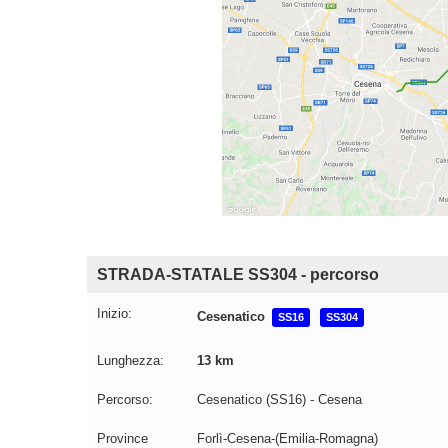
STRADA-STATALE SS304 - percorso
Inizio:
Cesenatico
SS16
SS304
Lunghezza:
13 km
Percorso:
Cesenatico (SS16) - Cesena
Province
Forlì-Cesena-(Emilia-Romagna)