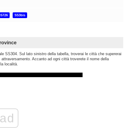
SS726
SS3bis
rovince
 SS304. Sul lato sinistro della tabella, troverai le città che supererai
i attraversamento. Accanto ad ogni città troverete il nome della
la località.
ad