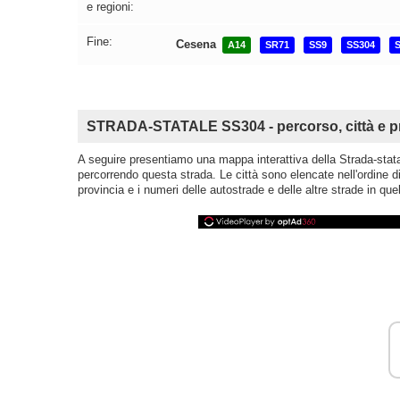
e regioni:
Fine:
Cesena
A14
SR71
SS9
SS304
STRADA-STATALE SS304 - percorso, città e p
A seguire presentiamo una mappa interattiva della Strada-statale
percorrendo questa strada. Le città sono elencate nell'ordine d
provincia e i numeri delle autostrade e delle altre strade in quel