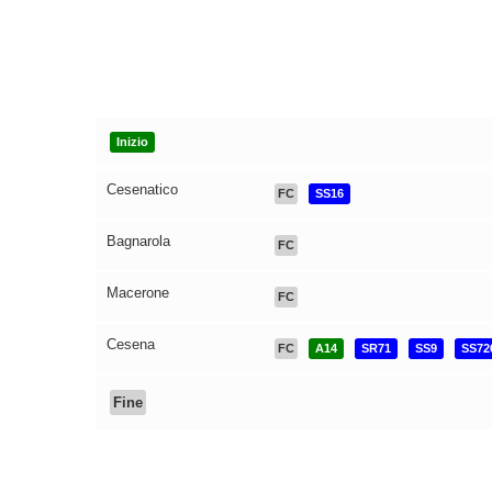
Inizio
Cesenatico
FC
SS16
Bagnarola
FC
Macerone
FC
Cesena
FC
A14
SR71
SS9
SS72
Fine