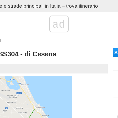
e strade principali in Italia – trova itinerario
ad
4
S
S304 - di Cesena