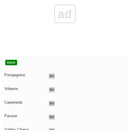
ad
Inizio
Pompegnino
BS
Vobarno
BS
Carpeneda
BS
Pavone
BS
Sabbio Chiese