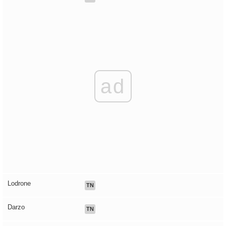
ad
Lodrone
TN
Darzo
TN