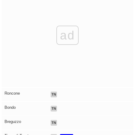
ad
Roncone
TN
Bondo
TN
Breguzzo
TN