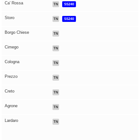
Ca' Rossa
TN
SS240
Storo
TN
SS240
Borgo Chiese
TN
Cimego
TN
Cologna
TN
Prezzo
TN
Creto
TN
Agrone
TN
Lardaro
TN