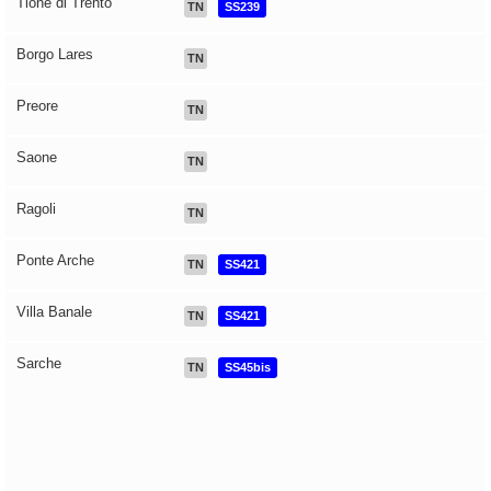
Tione di Trento
TN
SS239
Borgo Lares
TN
Preore
TN
Saone
TN
Ragoli
TN
Ponte Arche
TN
SS421
Villa Banale
TN
SS421
Sarche
TN
SS45bis