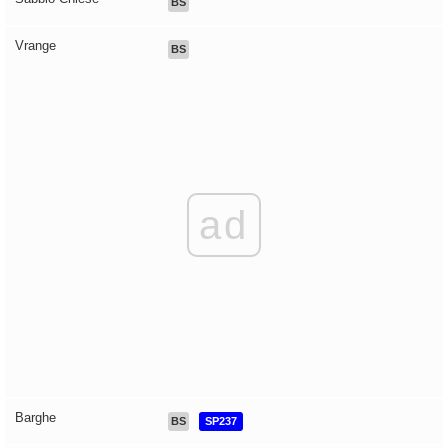
BS
Vrange
BS
ad
Barghe
BS
SP237