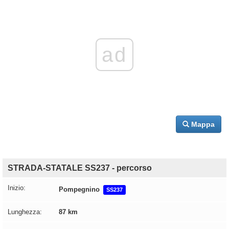
ad
Mappa
STRADA-STATALE SS237 - percorso
Inizio:
Pompegnino
SS237
Lunghezza:
87 km