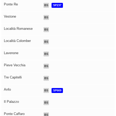
Ponte Re
BS
SP237
Vestone
BS
Località Romanese
BS
Località Colomber
BS
Lavenone
BS
Pieve Vecchia
BS
Tre Capitelli
BS
Anfo
BS
SP669
Il Palazzo
BS
Ponte Caffaro
BS