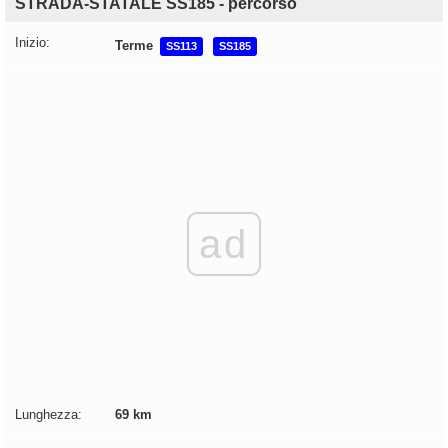
STRADA-STATALE SS185 - percorso
Inizio:
Terme
SS113
SS185
ad
Lunghezza:
69 km