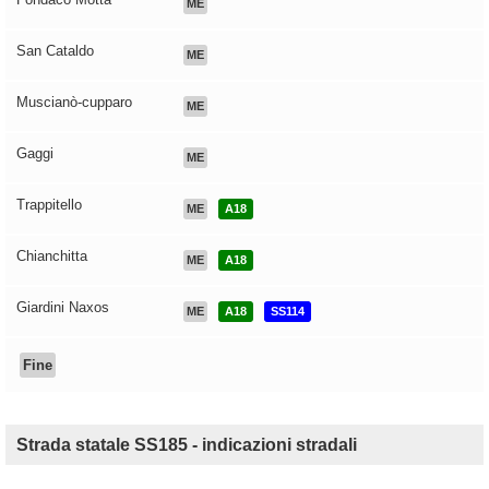
ME
San Cataldo
ME
Muscianò-cupparo
ME
Gaggi
ME
Trappitello
ME
A18
Chianchitta
ME
A18
Giardini Naxos
ME
A18
SS114
Fine
Strada statale SS185 - indicazioni stradali