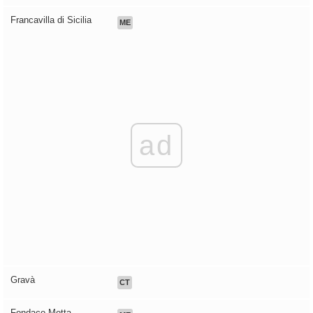
Francavilla di Sicilia
ME
ad
Gravà
CT
Fondaco Motta