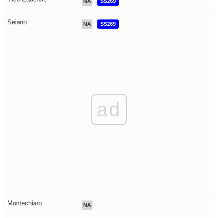
NA
SS269
Seiano
NA
SS269
ad
Montechiaro
NA