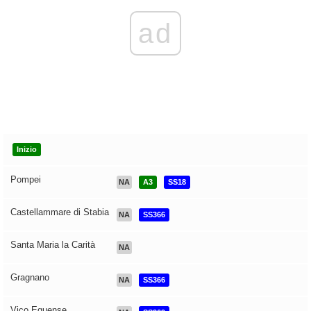
ad
Inizio
Pompei
NA
A3
SS18
Castellammare di Stabia
NA
SS366
Santa Maria la Carità
NA
Gragnano
NA
SS366
Vico Equense