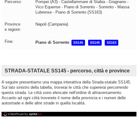
Percorso:
Pompei (A3) - Castellammare di Stabia - Gragnano -
Vico Equense - Piano di Sorrento - Sorrento - Massa
Lubrense - Piano di Sorrento (SS163)
Province
Napoli (Campania)
e regioni:
Fine:
Piano di Sorrento
SS145
SS145
SS163
STRADA-STATALE SS145 - percorso, città e province
A seguire presentiamo una mappa interattiva della Strada-statale SS145.
Sul lato sinistro della tabella, troverai le città che supererai percorrendo
questa strada. Le città sono elencate nell'ordine di attraversamento.
Accanto ad ogni città troverete il nome della provincia e i numeri delle
autostrade e delle altre strade in quella località.