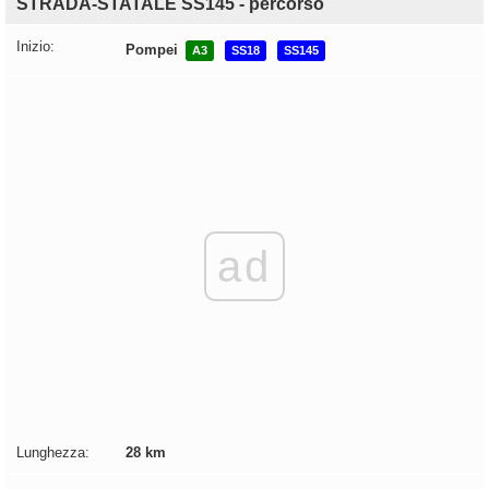
STRADA-STATALE SS145 - percorso
Inizio:
Pompei
A3
SS18
SS145
ad
Lunghezza:
28 km