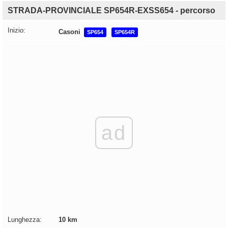
STRADA-PROVINCIALE SP654R-EXSS654 - percorso
Inizio:
Casoni
SP654
SP654R
ad
Lunghezza:
10 km