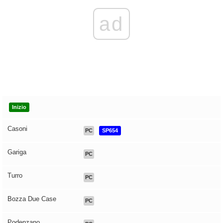
ad
Inizio
Casoni
PC
SP654
Gariga
PC
Turro
PC
Bozza Due Case
PC
Podenzano