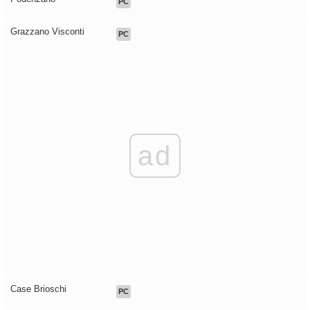
PC
Grazzano Visconti
PC
ad
Case Brioschi
PC