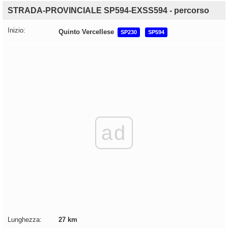
STRADA-PROVINCIALE SP594-EXSS594 - percorso
Inizio:
Quinto Vercellese
SP230
SP594
ad
Lunghezza:
27 km