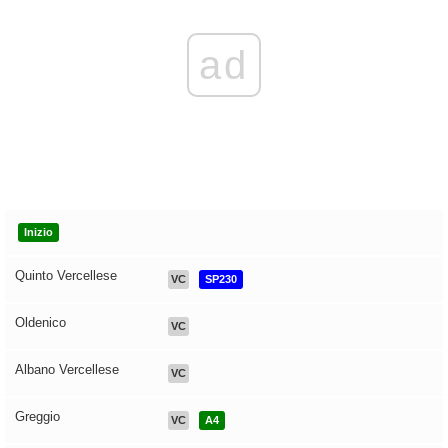
ad
Inizio
Quinto Vercellese
VC
SP230
Oldenico
VC
Albano Vercellese
VC
Greggio
VC
A4