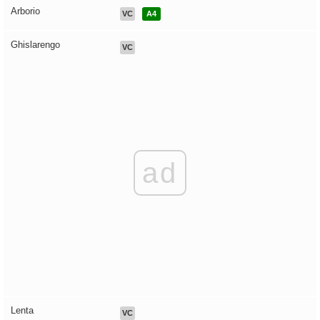
Arborio
VC
A4
Ghislarengo
VC
ad
Lenta
VC