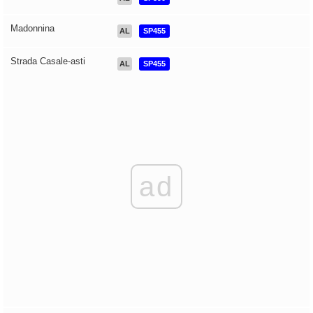
Madonnina
AL
SP455
Strada Casale-asti
AL
SP455
ad