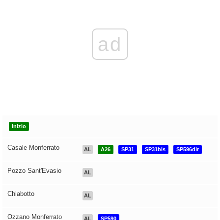
ad
Inizio
Casale Monferrato
AL
A26
SP31
SP31bis
SP596dir
Pozzo Sant'Evasio
AL
Chiabotto
AL
Ozzano Monferrato
AL
SP590