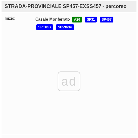
STRADA-PROVINCIALE SP457-EXSS457 - percorso
Inizio:
Casale Monferrato
A26
SP31
SP457
SP31bis
SP596dir
ad