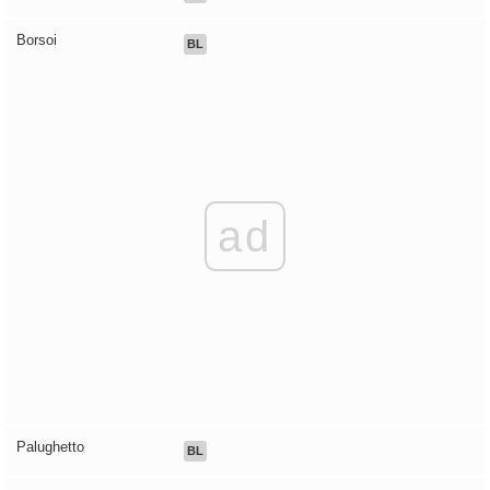
Borsoi
BL
ad
Palughetto
BL