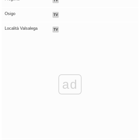
TV
Osigo
TV
Località Valsalega
TV
ad