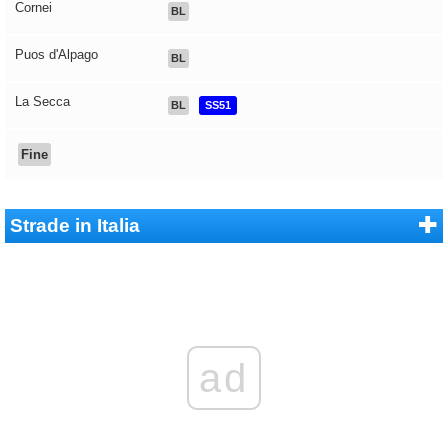
Cornei
BL
Puos d'Alpago
BL
La Secca
BL
SS51
Fine
Strade in Italia
ad