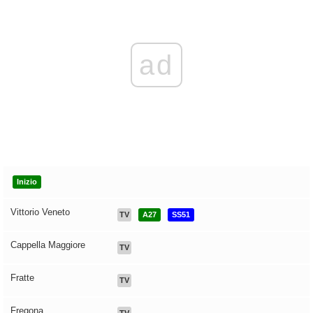
ad
Inizio
Vittorio Veneto
TV
A27
SS51
Cappella Maggiore
TV
Fratte
TV
Fregona