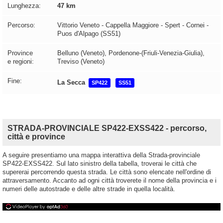
Lunghezza:
47 km
Percorso:
Vittorio Veneto - Cappella Maggiore - Spert - Cornei -
Puos d'Alpago (SS51)
Province
Belluno (Veneto), Pordenone-(Friuli-Venezia-Giulia),
e regioni:
Treviso (Veneto)
Fine:
La Secca
SP422
SS51
STRADA-PROVINCIALE SP422-EXSS422 - percorso,
città e province
A seguire presentiamo una mappa interattiva della Strada-provinciale
SP422-EXSS422. Sul lato sinistro della tabella, troverai le città che
supererai percorrendo questa strada. Le città sono elencate nell'ordine di
attraversamento. Accanto ad ogni città troverete il nome della provincia e i
numeri delle autostrade e delle altre strade in quella località.