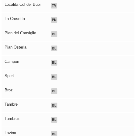
Località Col dei Buoi
TV
La Crosetta
PN
Pian del Cansiglio
BL
Pian Osteria
BL
Campon
BL
Spert
BL
Broz
BL
Tambre
BL
Tambruz
BL
Lavina
BL