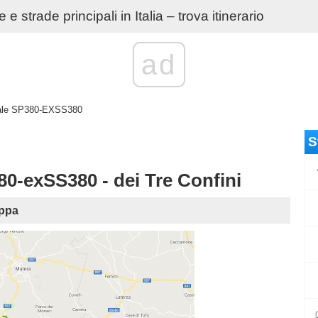
e strade principali in Italia – trova itinerario
ad
iale SP380-EXSS380
S
exSS380 - dei Tre Confini
ppa