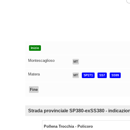
Inizio
Montescaglioso
MT
Matera
MT
SP271
SS7
SS99
Fine
Strada provinciale SP380-exSS380 - indicazioni
Pollena Trocchia - Policoro