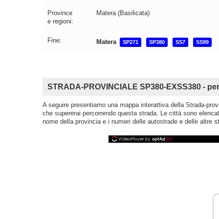
Province
Matera (Basilicata)
e regioni:
Fine:
Matera
SP271
SP380
SS7
SS99
STRADA-PROVINCIALE SP380-EXSS380 - percor
A seguire presentiamo una mappa interattiva della Strada-provin
che supererai percorrendo questa strada. Le città sono elencate
nome della provincia e i numeri delle autostrade e delle altre st