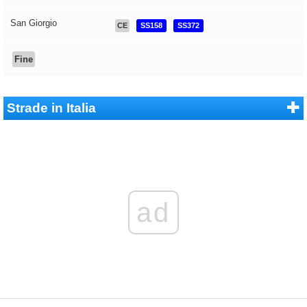
San Giorgio
CE
SS158
SS372
Fine
Strade in Italia
ad