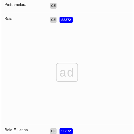
Pietramelara
CE
Baia
CE
SS372
ad
Baia E Latina
CE
SS372