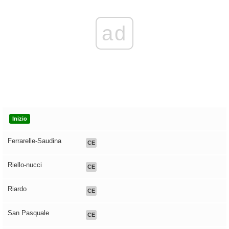
ad
Inizio
Ferrarelle-Saudina
CE
Riello-nucci
CE
Riardo
CE
San Pasquale
CE