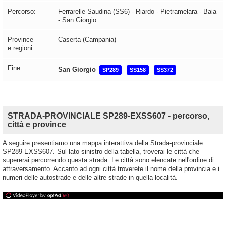
Percorso:
Ferrarelle-Saudina (SS6) - Riardo - Pietramelara - Baia
- San Giorgio
Province
Caserta (Campania)
e regioni:
Fine:
San Giorgio
SP289
SS158
SS372
STRADA-PROVINCIALE SP289-EXSS607 - percorso,
città e province
A seguire presentiamo una mappa interattiva della Strada-provinciale
SP289-EXSS607. Sul lato sinistro della tabella, troverai le città che
supererai percorrendo questa strada. Le città sono elencate nell'ordine di
attraversamento. Accanto ad ogni città troverete il nome della provincia e i
numeri delle autostrade e delle altre strade in quella località.