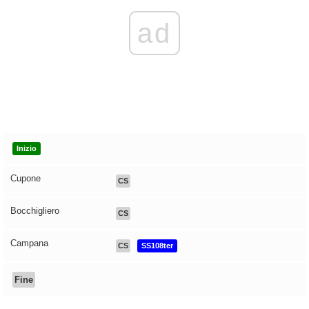
ad
Inizio
Cupone
CS
Bocchigliero
CS
Campana
CS
SS108ter
Fine