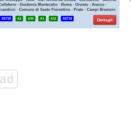
Colleferro
-
Guidonia Montecelio
-
Roma
-
Orvieto
-
Arezzo
-
candicci
-
Comune di Sesto Fiorentino
-
Prato
-
Campi Bisenzio
SS738
A2
A30
A1
A11
SS719
Dettagli
ad