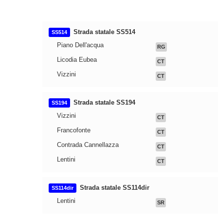
Strada statale SS514
SS514
Piano Dell'acqua
RG
Licodia Eubea
CT
Vizzini
CT
Strada statale SS194
SS194
Vizzini
CT
Francofonte
CT
Contrada Cannellazza
CT
Lentini
CT
Strada statale SS114dir
SS114dir
Lentini
SR