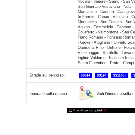
Strade sul percorso:
SS514
SS194
SS114dir
Vedi l’itinerario sull
Itinerario sulla mappa: