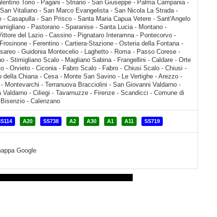
SS114
A20
SS738
A2
A30
A1
A11
SS719
a mappa Google