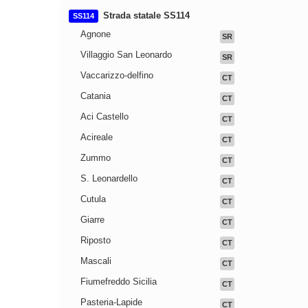
Strada statale SS114
SS114
Agnone
SR
Villaggio San Leonardo
SR
Vaccarizzo-delfino
CT
Catania
CT
Aci Castello
CT
Acireale
CT
Zummo
CT
S. Leonardello
CT
Cutula
CT
Giarre
CT
Riposto
CT
Mascali
CT
Fiumefreddo Sicilia
CT
Pasteria-Lapide
CT