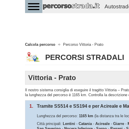
Autostrade 
Calcola percorso
Percorso Vittoria - Prato
PERCORSI STRADALI
Vittoria - Prato
Il nostro sistema consiglia di eseguire il tragitto Vittoria – P
la lunghezza del percorso è 1165 km. Controlla la descrizione
1.
Tramite SS514 e SS194 e per Acireale e Ma
Lunghezza del percorso:
1165 km
(la distanza tra le loc
Città principali:
Lentini
-
Catania
-
Acireale
-
Giarre
-
San Severino
-
Nocera Inferiore
-
Sarno
-
Pagani
-
S