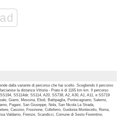
ad
pende dalla variante di percorso che hai scelto. Scegliendo il percorso
cianise la distanza Vittoria - Prato è di 1165 km km. Il percorso
, SS194, SS114dir, SS114, A20, SS738, A2, A30, A1, A11, e SS719
ireale, Giarre, Messina, Eboli, Battipaglia, Pontecagnano, Salerno,
arno, Pagani, San Giuseppe, Nola, San Nicola La Strada,
tere, Cassino, Frosinone, Colleferro, Guidonia Montecelio, Roma,
cisa Valdarno, Firenze, Scandicci, Comune di Sesto Fiorentino,