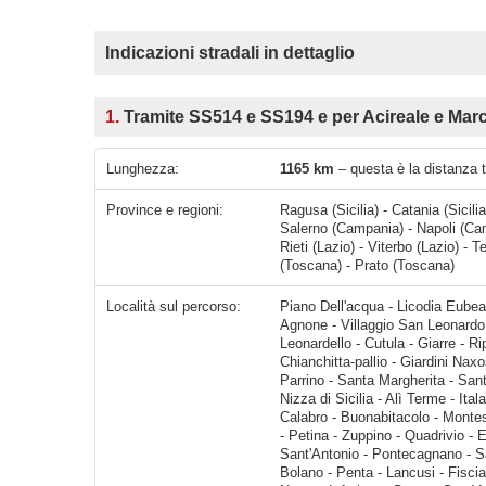
Indicazioni stradali in dettaglio
1.
Tramite SS514 e SS194 e per Acireale e Marc
Lunghezza:
1165 km
– questa è la distanza tr
Province e regioni:
Ragusa (Sicilia) - Catania (Sicilia
Salerno (Campania) - Napoli (Cam
Rieti (Lazio) - Viterbo (Lazio) -
(Toscana) - Prato (Toscana)
Località sul percorso:
Piano Dell'acqua - Licodia Eubea - Vizzini - Francofonte - Contrada Cannellazza - Lentini - Lentini - Agnone - Villaggio San Leonardo - Vaccarizzo-delfino - Catania - Aci Castello - Aci