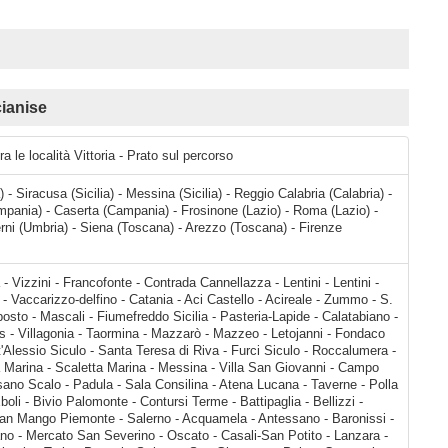
ianise
a le località Vittoria - Prato sul percorso
) - Siracusa (Sicilia) - Messina (Sicilia) - Reggio Calabria (Calabria) -
pania) - Caserta (Campania) - Frosinone (Lazio) - Roma (Lazio) -
 Terni (Umbria) - Siena (Toscana) - Arezzo (Toscana) - Firenze
reale - Zummo - S. Leonardello - Cutula - Giarre - Riposto - Mascali - Fiumefreddo Sicilia - Pasteria-Lapide - Calatabiano - Chianchitta-pallio - Giardini Naxos - Villagonia - Taormina - Mazzarò - Mazzeo - Letojanni - Fondaco Parrino - Santa Margherita - Sant'Alessio Siculo - Santa Teresa di Riva - Furci Siculo - Roccalumera - Nizza di Sicilia - Alì Terme - Itala Marina