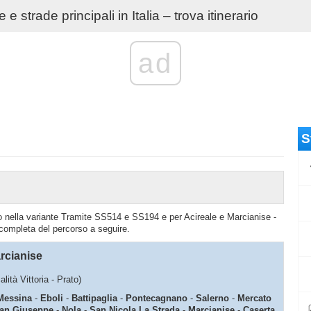
e strade principali in Italia – trova itinerario
ad
S
rato nella variante Tramite SS514 e SS194 e per Acireale e Marcianise -
 completa del percorso a seguire.
rcianise
alità Vittoria - Prato)
Messina
-
Eboli
-
Battipaglia
-
Pontecagnano
-
Salerno
-
Mercato
an Giuseppe
-
Nola
-
San Nicola La Strada
-
Marcianise
-
Caserta