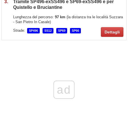
3.
Tramite SP496-exSS496 e SP69-exSS496 e per
Quistello e Bruciantine
Lunghezza del percorso:
97 km
(la distanza tra le località Suzzara
- San Pietro In Casale)
Strade:
SP496
SS12
SP69
SP66
Dettagli
ad