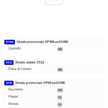
Strada provinciale SP496-exSS496
SP496
Quistello
MN
Strada statale SS12
SS12
Pieve di Coriano
MN
Strada provinciale SP69-exSS496
SP69
Boschetta
MN
Pilastri
FE
Romea
FE