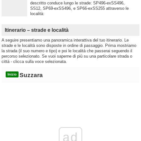
descritto conduce lungo le strade: SP496-exSS496,
SS12, SP69-exSS496, e SP66-exSS255 attraverso le
località:
Itinerario – strade e località
A seguire presentiamo una panoramica interattiva del tuo itinerario. Le
strade e le località sono disposte in ordine di passaggio. Prima mostriamo
la strada (il suo numero e tipo) e poi le località che passerai seguendo il
percorso selezionato. Se vuoi saperne di più su una particolare strada o
città - clicca sulla voce selezionata.
Suzzara
Inizio
ad