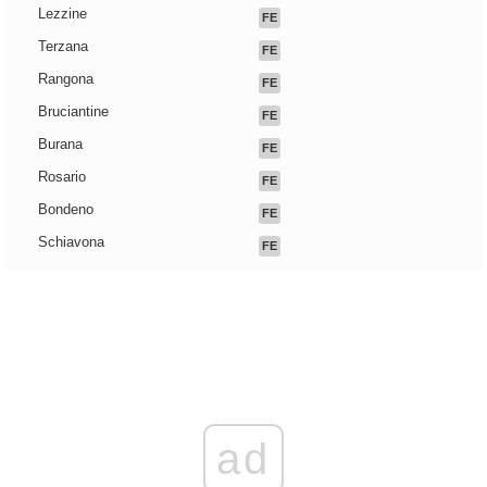
Lezzine
FE
Terzana
FE
Rangona
FE
Bruciantine
FE
Burana
FE
Rosario
FE
Bondeno
FE
Schiavona
FE
ad