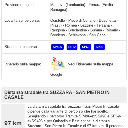
Province e regioni:
Mantova (Lombardia) - Ferrara-(Emilia-
Romagna)
Località sul percorso:
Quistello - Pieve di Coriano - Boschetta -
Pilastri - Romea - Lezzine - Terzana -
Rangona - Bruciantine - Burana - Rosario -
Bondeno - Schiavona - San Carlo
Strade sul percorso:
SP496
SS12
SP69
SP66
Vedi l’itinerario sulla mappa
Itinerario sulla mappa:
Google
Distanza stradale tra SUZZARA - SAN PIETRO IN
CASALE
La distanza stradale tra Suzzara - San Pietro In Casale
dipende dalla variante di percorso che hai scelto.
Scegliendo il percorso Tramite SP496-exSS496 e SP69-
exSS496 e per Quistello e Bruciantine la distanza
97 km
Suzzara - San Pietro In Casale è di 97 km km. Il percorso