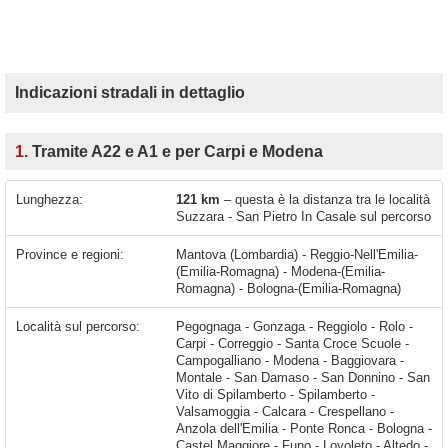
Indicazioni stradali in dettaglio
1.
Tramite A22 e A1 e per Carpi e Modena
Lunghezza:
121 km
– questa è la distanza tra le località
Suzzara - San Pietro In Casale sul percorso
Province e regioni:
Mantova (Lombardia) - Reggio-Nell'Emilia-
(Emilia-Romagna) - Modena-(Emilia-
Romagna) - Bologna-(Emilia-Romagna)
Località sul percorso:
Pegognaga - Gonzaga - Reggiolo - Rolo -
Carpi - Correggio - Santa Croce Scuole -
Campogalliano - Modena - Baggiovara -
Montale - San Damaso - San Donnino - San
Vito di Spilamberto - Spilamberto -
Valsamoggia - Calcara - Crespellano -
Anzola dell'Emilia - Ponte Ronca - Bologna -
Castel Maggiore - Funo - Lovoleto - Altedo -