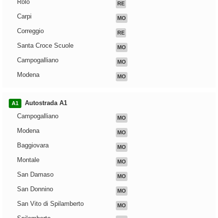
Rolo
RE
Carpi
MO
Correggio
RE
Santa Croce Scuole
MO
Campogalliano
MO
Modena
MO
Autostrada A1
A1
Campogalliano
MO
Modena
MO
Baggiovara
MO
Montale
MO
San Damaso
MO
San Donnino
MO
San Vito di Spilamberto
MO