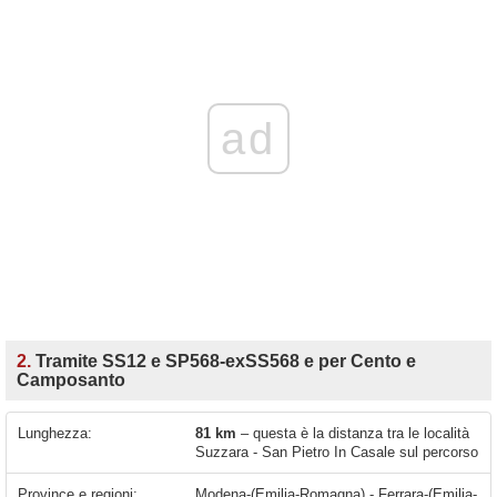
ad
2.
Tramite SS12 e SP568-exSS568 e per Cento e
Camposanto
Lunghezza:
81 km
– questa è la distanza tra le località
Suzzara - San Pietro In Casale sul percorso
Province e regioni:
Modena-(Emilia-Romagna) - Ferrara-(Emilia-