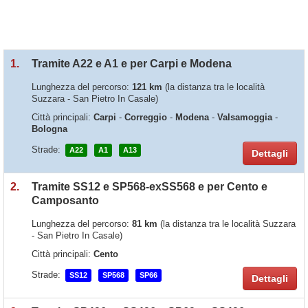
1.
Tramite A22 e A1 e per Carpi e Modena
Lunghezza del percorso:
121 km
(la distanza tra le località
Suzzara - San Pietro In Casale)
Città principali:
Carpi
-
Correggio
-
Modena
-
Valsamoggia
-
Bologna
Strade:
A22
A1
A13
Dettagli
2.
Tramite SS12 e SP568-exSS568 e per Cento e
Camposanto
Lunghezza del percorso:
81 km
(la distanza tra le località Suzzara
- San Pietro In Casale)
Città principali:
Cento
Strade:
SS12
SP568
SP66
Dettagli