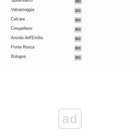
Spilamberto
MO
Valsamoggia
BO
Calcara
BO
Crespellano
BO
Anzola dell'Emilia
BO
Ponte Ronca
BO
Bologna
BO
ad