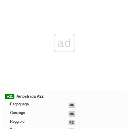
ad
Autostrada A22
A22
Pegognaga
MN
Gonzaga
MN
Reggiolo
RE