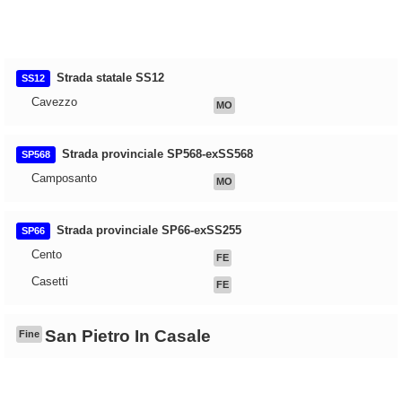
Strada statale SS12
SS12
Cavezzo
MO
Strada provinciale SP568-exSS568
SP568
Camposanto
MO
Strada provinciale SP66-exSS255
SP66
Cento
FE
Casetti
FE
San Pietro In Casale
Fine