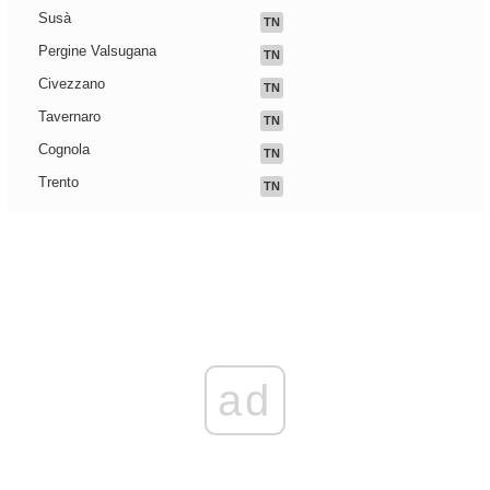
Susà
TN
Pergine Valsugana
TN
Civezzano
TN
Tavernaro
TN
Cognola
TN
Trento
TN
ad