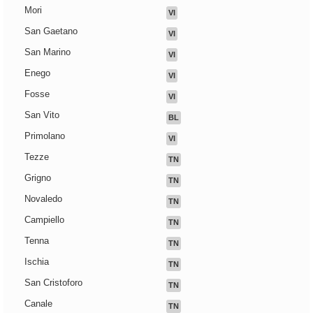
Mori
VI
San Gaetano
VI
San Marino
VI
Enego
VI
Fosse
VI
San Vito
BL
Primolano
VI
Tezze
TN
Grigno
TN
Novaledo
TN
Campiello
TN
Tenna
TN
Ischia
TN
San Cristoforo
TN
Canale
TN