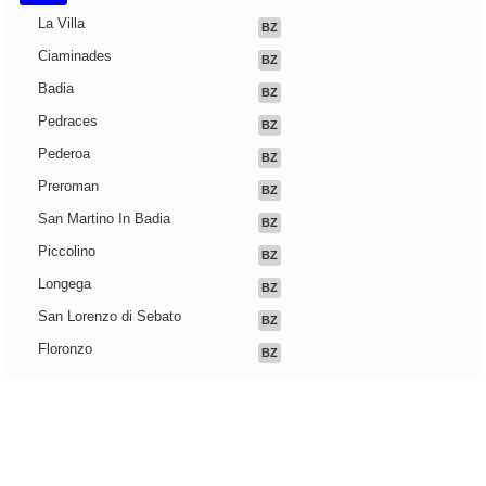
La Villa
BZ
Ciaminades
BZ
Badia
BZ
Pedraces
BZ
Pederoa
BZ
Preroman
BZ
San Martino In Badia
BZ
Piccolino
BZ
Longega
BZ
San Lorenzo di Sebato
BZ
Floronzo
BZ