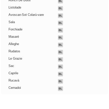
Ronch De Buos
BL
Listolade
BL
Avoscan-Sot Colarù-vare
BL
Sala
BL
Forchiade
BL
Masaré
BL
Alleghe
BL
Rudatos
BL
Le Grazie
BL
Sac
BL
Caprile
BL
Rucavà
BL
Cernadoi
BL