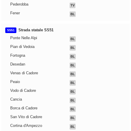
Pederobba
TV
Fener
BL
Strada statale SS51
SS51
Ponte Nelle Alpi
BL
Pian di Vedoia
BL
Fortogna
BL
Desedan
BL
Venas di Cadore
BL
Peaio
BL
Vodo di Cadore
BL
Cancia
BL
Borca di Cadore
BL
San Vito di Cadore
BL
Cortina d'Ampezzo
BL