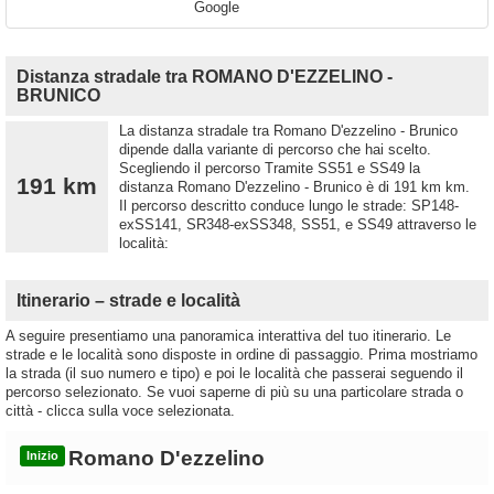
Google
Distanza stradale tra ROMANO D'EZZELINO -
BRUNICO
La distanza stradale tra Romano D'ezzelino - Brunico
dipende dalla variante di percorso che hai scelto.
Scegliendo il percorso Tramite SS51 e SS49 la
191 km
distanza Romano D'ezzelino - Brunico è di 191 km km.
Il percorso descritto conduce lungo le strade: SP148-
exSS141, SR348-exSS348, SS51, e SS49 attraverso le
località:
Itinerario – strade e località
A seguire presentiamo una panoramica interattiva del tuo itinerario. Le
strade e le località sono disposte in ordine di passaggio. Prima mostriamo
la strada (il suo numero e tipo) e poi le località che passerai seguendo il
percorso selezionato. Se vuoi saperne di più su una particolare strada o
città - clicca sulla voce selezionata.
Romano D'ezzelino
Inizio