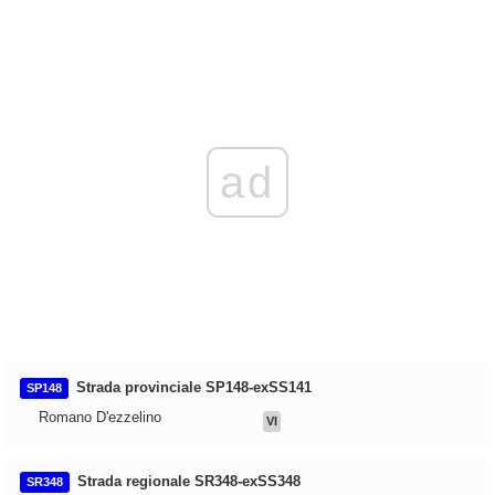
ad
Strada provinciale SP148-exSS141
SP148
Romano D'ezzelino
VI
Strada regionale SR348-exSS348
SR348