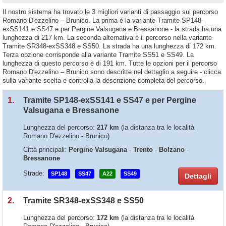
Il nostro sistema ha trovato le 3 migliori varianti di passaggio sul percorso
Romano D'ezzelino – Brunico. La prima è la variante Tramite SP148-
exSS141 e SS47 e per Pergine Valsugana e Bressanone - la strada ha una
lunghezza di 217 km. La seconda alternativa è il percorso nella variante
Tramite SR348-exSS348 e SS50. La strada ha una lunghezza di 172 km.
Terza opzione corrisponde alla variante Tramite SS51 e SS49. La
lunghezza di questo percorso è di 191 km. Tutte le opzioni per il percorso
Romano D'ezzelino – Brunico sono descritte nel dettaglio a seguire - clicca
sulla variante scelta e controlla la descrizione completa del percorso.
1.
Tramite SP148-exSS141 e SS47 e per Pergine
Valsugana e Bressanone
Lunghezza del percorso:
217 km
(la distanza tra le località
Romano D'ezzelino - Brunico)
Città principali:
Pergine Valsugana
-
Trento
-
Bolzano
-
Bressanone
Strade:
SP148
SS47
A22
SS49
Dettagli
2.
Tramite SR348-exSS348 e SS50
Lunghezza del percorso:
172 km
(la distanza tra le località