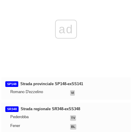
ad
Strada provinciale SP148-exSS141
SP148
Romano D'ezzelino
VI
Strada regionale SR348-exSS348
SR348
Pederobba
TV
Fener
BL