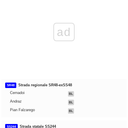
ad
Strada regionale SR48-exSS48
SR48
Cernadoi
BL
Andraz
BL
Pian Falzarego
BL
Strada statale SS244
SS244