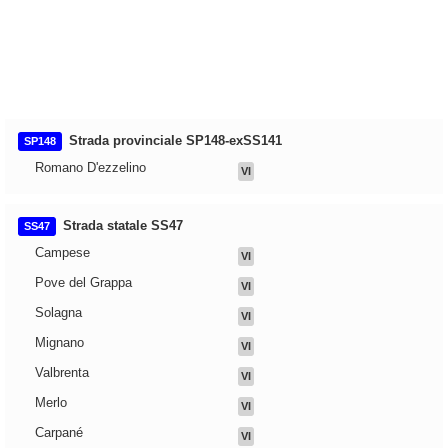
Strada provinciale SP148-exSS141
SP148
Romano D'ezzelino
VI
Strada statale SS47
SS47
Campese
VI
Pove del Grappa
VI
Solagna
VI
Mignano
VI
Valbrenta
VI
Merlo
VI
Carpané
VI