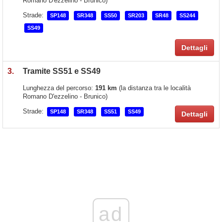
Romano D'ezzelino - Brunico)
Strade:
SP148
SR348
SS50
SR203
SR48
SS244
SS49
Dettagli
3.
Tramite SS51 e SS49
Lunghezza del percorso:
191 km
(la distanza tra le località
Romano D'ezzelino - Brunico)
Strade:
SP148
SR348
SS51
SS49
Dettagli
ad