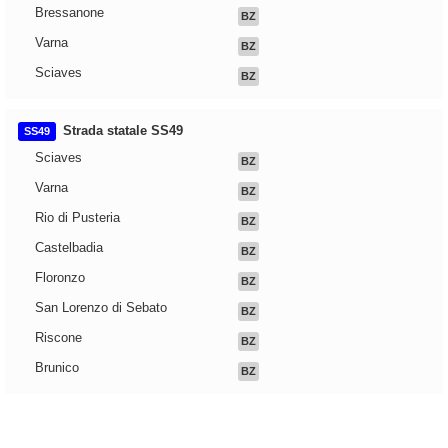
Bressanone
BZ
Varna
BZ
Sciaves
BZ
Strada statale SS49
SS49
Sciaves
BZ
Varna
BZ
Rio di Pusteria
BZ
Castelbadia
BZ
Floronzo
BZ
San Lorenzo di Sebato
BZ
Riscone
BZ
Brunico
BZ