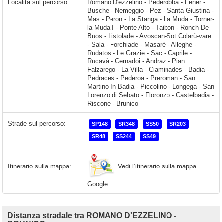
Località sul percorso:
Romano D'ezzelino - Pederobba - Fener - Busche - Nemeggio - Pez - Santa Giustina - Mas - Peron - La Stanga - La Muda - Torner-la Muda I - Ponte Alto - Taibon - Ronch De Buos - Listolade - Avoscan-Sot Colarù-vare - Sala - Forchiade - Masaré - Alleghe - Rudatos - Le Grazie - Sac - Caprile - Rucavà - Cernadoi - Andraz - Pian Falzarego - La Villa - Ciaminades - Badia - Pedraces - Pederoa - Preroman - San Martino In Badia - Piccolino - Longega
Strade sul percorso:
SP148
SR348
SS50
SR203
SR48
SS244
SS49
Vedi l’itinerario sulla mappa
Itinerario sulla mappa:
Google
Distanza stradale tra ROMANO D'EZZELINO -