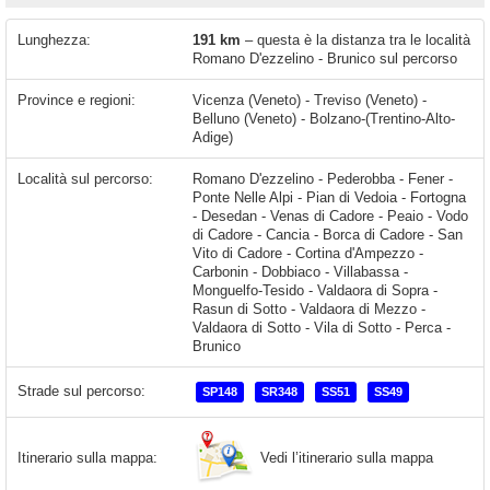
Lunghezza:
191 km
– questa è la distanza tra le località
Romano D'ezzelino - Brunico sul percorso
Province e regioni:
Vicenza (Veneto) - Treviso (Veneto) -
Belluno (Veneto) - Bolzano-(Trentino-Alto-
Adige)
Località sul percorso:
Romano D'ezzelino - Pederobba - Fener -
Ponte Nelle Alpi - Pian di Vedoia - Fortogna
- Desedan - Venas di Cadore - Peaio - Vodo
di Cadore - Cancia - Borca di Cadore - San
Vito di Cadore - Cortina d'Ampezzo -
Carbonin - Dobbiaco - Villabassa -
Monguelfo-Tesido - Valdaora di Sopra -
Rasun di Sotto - Valdaora di Mezzo -
Valdaora di Sotto - Vila di Sotto - Perca -
Brunico
Strade sul percorso:
SP148
SR348
SS51
SS49
Vedi l’itinerario sulla mappa
Itinerario sulla mappa: