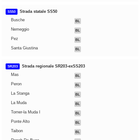
Strada statale SS50
SS50
Busche
BL
Nemeggio
BL
Pez
BL
Santa Giustina
BL
Strada regionale SR203-exSS203
SR203
Mas
BL
Peron
BL
La Stanga
BL
La Muda
BL
Torner-la Muda I
BL
Ponte Alto
BL
Taibon
BL