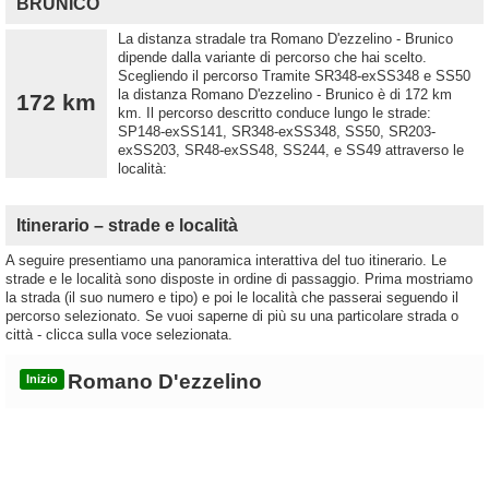
BRUNICO
La distanza stradale tra Romano D'ezzelino - Brunico
dipende dalla variante di percorso che hai scelto.
Scegliendo il percorso Tramite SR348-exSS348 e SS50
la distanza Romano D'ezzelino - Brunico è di 172 km
172 km
km. Il percorso descritto conduce lungo le strade:
SP148-exSS141, SR348-exSS348, SS50, SR203-
exSS203, SR48-exSS48, SS244, e SS49 attraverso le
località:
Itinerario – strade e località
A seguire presentiamo una panoramica interattiva del tuo itinerario. Le
strade e le località sono disposte in ordine di passaggio. Prima mostriamo
la strada (il suo numero e tipo) e poi le località che passerai seguendo il
percorso selezionato. Se vuoi saperne di più su una particolare strada o
città - clicca sulla voce selezionata.
Romano D'ezzelino
Inizio