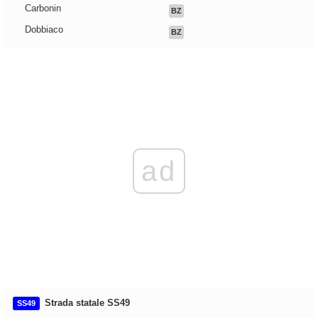
Carbonin
BZ
Dobbiaco
BZ
ad
Strada statale SS49
SS49