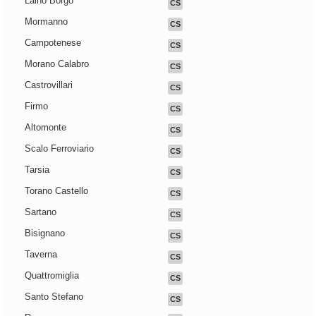
Laino Borgo
CS
Mormanno
CS
Campotenese
CS
Morano Calabro
CS
Castrovillari
CS
Firmo
CS
Altomonte
CS
Scalo Ferroviario
CS
Tarsia
CS
Torano Castello
CS
Sartano
CS
Bisignano
CS
Taverna
CS
Quattromiglia
CS
Santo Stefano
CS