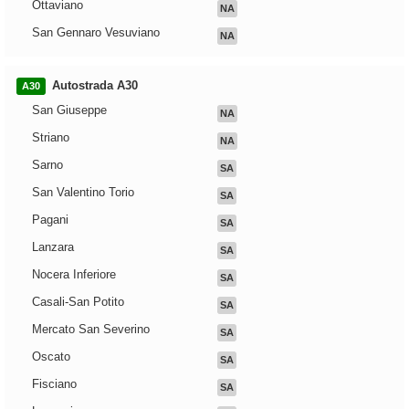
Ottaviano
NA
San Gennaro Vesuviano
NA
Autostrada A30
A30
San Giuseppe
NA
Striano
NA
Sarno
SA
San Valentino Torio
SA
Pagani
SA
Lanzara
SA
Nocera Inferiore
SA
Casali-San Potito
SA
Mercato San Severino
SA
Oscato
SA
Fisciano
SA