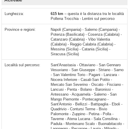
Lunghezza:
615 km
– questa è la distanza tra le località
Pollena Trocchia - Lentini sul percorso
Province e regioni:
Napoli (Campania) - Salerno (Campania) -
Potenza (Basilicata) - Cosenza (Calabria) -
Catanzaro (Calabria) - Vibo Valentia
(Calabria) - Reggio Calabria (Calabria) -
Messina (Sicilia) - Catania (Sicilia) -
Siracusa (Sicilia)
Località sul percorso:
Sant'Anastasia - Ottaviano - San Gennaro Vesuviano - San Giuseppe - Striano - Sarno - San Valentino Torio - Pagani - Lanzara - Nocera Inferiore - Casali-San Potito - Mercato San Severino - Oscato - Fisciano - Lancusi - Penta - Bolano - Baronissi - Antessano - Acquamela - Salerno - San Mango Piemonte - Pontecagnano - Sant'Antonio - Bellizzi - Battipaglia - Eboli - Quadrivio - Contursi Terme - Bivio Palomonte - Zuppino - Petina - Polla - Taverne - Atena Lucana - Sala Consilina - Padula