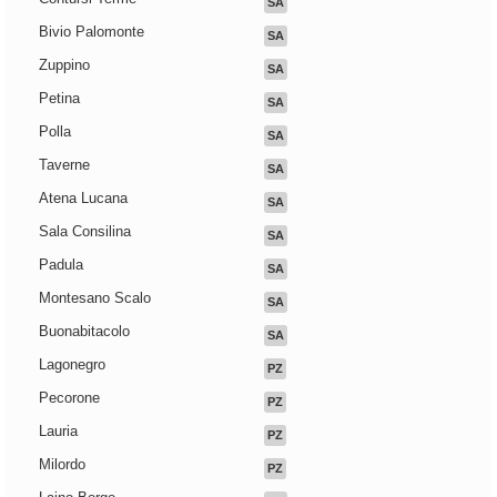
SA
Bivio Palomonte
SA
Zuppino
SA
Petina
SA
Polla
SA
Taverne
SA
Atena Lucana
SA
Sala Consilina
SA
Padula
SA
Montesano Scalo
SA
Buonabitacolo
SA
Lagonegro
PZ
Pecorone
PZ
Lauria
PZ
Milordo
PZ