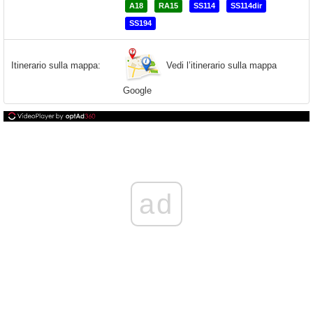
A18
RA15
SS114
SS114dir
SS194
Vedi l’itinerario sulla mappa
Itinerario sulla mappa:
Google
ad