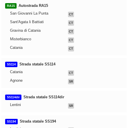
Autostrada RA15
RA15
San Giovanni La Punta
CT
Sant'Agata li Battiati
CT
Gravina di Catania
CT
Misterbianco
CT
Catania
CT
Strada statale SS114
SS114
Catania
CT
Agnone
SR
Strada statale SS114dir
SS114dir
Lentini
SR
Strada statale SS194
SS194