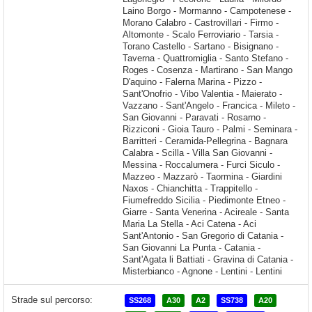
Strade sul percorso:
SS268
A30
A2
SS738
A20