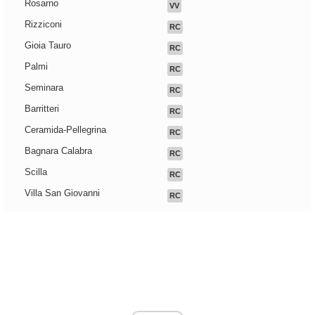
Rosarno
VV
Rizziconi
RC
Gioia Tauro
RC
Palmi
RC
Seminara
RC
Barritteri
RC
Ceramida-Pellegrina
RC
Bagnara Calabra
RC
Scilla
RC
Villa San Giovanni
RC