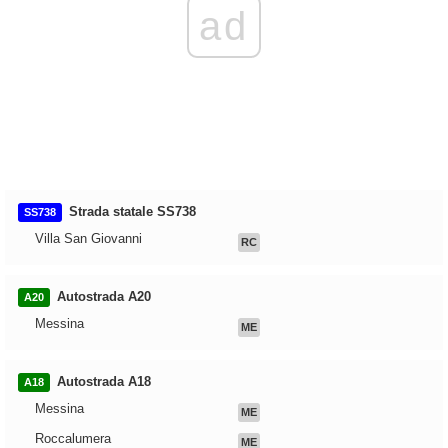
ad
Strada statale SS738
SS738
Villa San Giovanni
RC
Autostrada A20
A20
Messina
ME
Autostrada A18
A18
Messina
ME
Roccalumera
ME