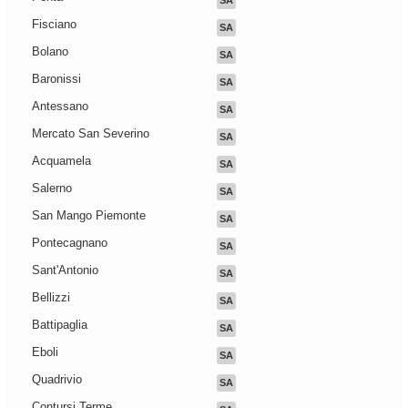
SA
Fisciano
SA
Bolano
SA
Baronissi
SA
Antessano
SA
Mercato San Severino
SA
Acquamela
SA
Salerno
SA
San Mango Piemonte
SA
Pontecagnano
SA
Sant'Antonio
SA
Bellizzi
SA
Battipaglia
SA
Eboli
SA
Quadrivio
SA
Contursi Terme