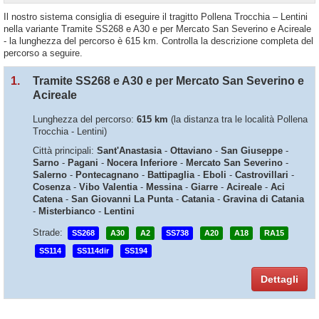
Il nostro sistema consiglia di eseguire il tragitto Pollena Trocchia – Lentini
nella variante Tramite SS268 e A30 e per Mercato San Severino e Acireale
- la lunghezza del percorso è 615 km. Controlla la descrizione completa del
percorso a seguire.
1.
Tramite SS268 e A30 e per Mercato San Severino e
Acireale
Lunghezza del percorso:
615 km
(la distanza tra le località Pollena
Trocchia - Lentini)
Città principali:
Sant'Anastasia
-
Ottaviano
-
San Giuseppe
-
Sarno
-
Pagani
-
Nocera Inferiore
-
Mercato San Severino
-
Salerno
-
Pontecagnano
-
Battipaglia
-
Eboli
-
Castrovillari
-
Cosenza
-
Vibo Valentia
-
Messina
-
Giarre
-
Acireale
-
Aci
Catena
-
San Giovanni La Punta
-
Catania
-
Gravina di Catania
-
Misterbianco
-
Lentini
Strade:
SS268
A30
A2
SS738
A20
A18
RA15
SS114
SS114dir
SS194
Dettagli