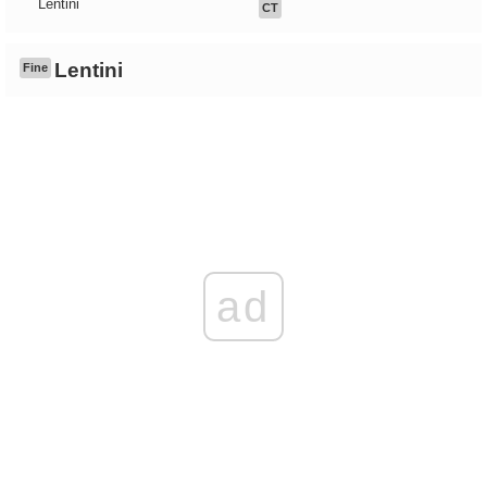
Lentini
CT
Lentini
Fine
ad