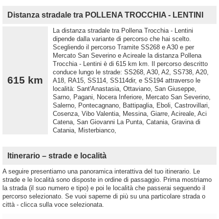
Distanza stradale tra POLLENA TROCCHIA - LENTINI
La distanza stradale tra Pollena Trocchia - Lentini
dipende dalla variante di percorso che hai scelto.
Scegliendo il percorso Tramite SS268 e A30 e per
Mercato San Severino e Acireale la distanza Pollena
Trocchia - Lentini è di 615 km km. Il percorso descritto
conduce lungo le strade: SS268, A30, A2, SS738, A20,
615 km
A18, RA15, SS114, SS114dir, e SS194 attraverso le
località: Sant'Anastasia, Ottaviano, San Giuseppe,
Sarno, Pagani, Nocera Inferiore, Mercato San Severino,
Salerno, Pontecagnano, Battipaglia, Eboli, Castrovillari,
Cosenza, Vibo Valentia, Messina, Giarre, Acireale, Aci
Catena, San Giovanni La Punta, Catania, Gravina di
Catania, Misterbianco,
Itinerario – strade e località
A seguire presentiamo una panoramica interattiva del tuo itinerario. Le
strade e le località sono disposte in ordine di passaggio. Prima mostriamo
la strada (il suo numero e tipo) e poi le località che passerai seguendo il
percorso selezionato. Se vuoi saperne di più su una particolare strada o
città - clicca sulla voce selezionata.