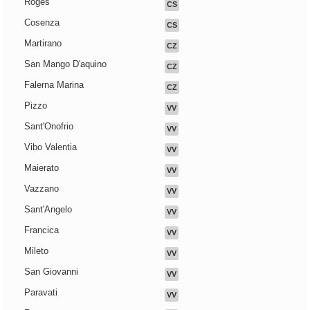
Roges
CS
Cosenza
CS
Martirano
CZ
San Mango D'aquino
CZ
Falerna Marina
CZ
Pizzo
VV
Sant'Onofrio
VV
Vibo Valentia
VV
Maierato
VV
Vazzano
VV
Sant'Angelo
VV
Francica
VV
Mileto
VV
San Giovanni
VV
Paravati
VV