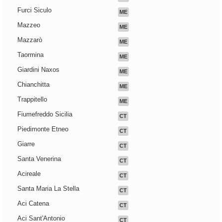
Furci Siculo
ME
Mazzeo
ME
Mazzarò
ME
Taormina
ME
Giardini Naxos
ME
Chianchitta
ME
Trappitello
ME
Fiumefreddo Sicilia
CT
Piedimonte Etneo
CT
Giarre
CT
Santa Venerina
CT
Acireale
CT
Santa Maria La Stella
CT
Aci Catena
CT
Aci Sant'Antonio
CT