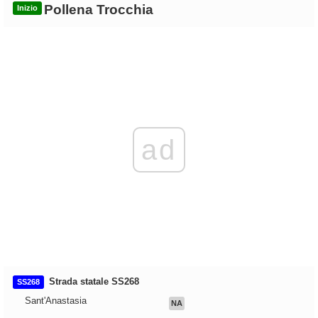
Pollena Trocchia
Inizio
ad
Strada statale SS268
SS268
Sant'Anastasia
NA