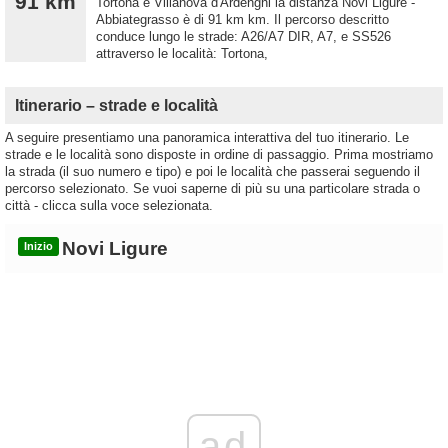
91 km
Tortona e Villanova d'Ardenghi la distanza Novi Ligure -
Abbiategrasso è di 91 km km. Il percorso descritto
conduce lungo le strade: A26/A7 DIR, A7, e SS526
attraverso le località: Tortona,
Itinerario – strade e località
A seguire presentiamo una panoramica interattiva del tuo itinerario. Le
strade e le località sono disposte in ordine di passaggio. Prima mostriamo
la strada (il suo numero e tipo) e poi le località che passerai seguendo il
percorso selezionato. Se vuoi saperne di più su una particolare strada o
città - clicca sulla voce selezionata.
Novi Ligure
Inizio
ad