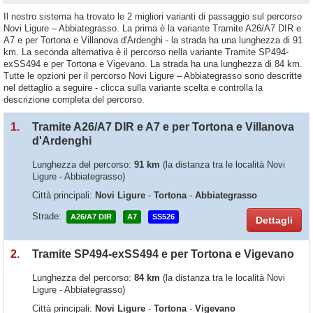
Il nostro sistema ha trovato le 2 migliori varianti di passaggio sul percorso
Novi Ligure – Abbiategrasso. La prima è la variante Tramite A26/A7 DIR e
A7 e per Tortona e Villanova d'Ardenghi - la strada ha una lunghezza di 91
km. La seconda alternativa è il percorso nella variante Tramite SP494-
exSS494 e per Tortona e Vigevano. La strada ha una lunghezza di 84 km.
Tutte le opzioni per il percorso Novi Ligure – Abbiategrasso sono descritte
nel dettaglio a seguire - clicca sulla variante scelta e controlla la
descrizione completa del percorso.
1.
Tramite A26/A7 DIR e A7 e per Tortona e Villanova
d'Ardenghi
Lunghezza del percorso:
91 km
(la distanza tra le località Novi
Ligure - Abbiategrasso)
Città principali:
Novi Ligure
-
Tortona
-
Abbiategrasso
Strade:
A26/A7 DIR
A7
SS526
Dettagli
2.
Tramite SP494-exSS494 e per Tortona e Vigevano
Lunghezza del percorso:
84 km
(la distanza tra le località Novi
Ligure - Abbiategrasso)
Città principali:
Novi Ligure
-
Tortona
-
Vigevano