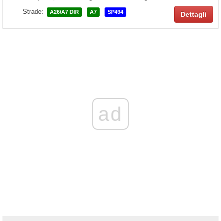
Strade:
A26/A7 DIR
A7
SP494
Dettagli
ad