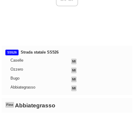
Strada statale SS526
SS526
Caselle
MI
Ozzero
MI
Bugo
MI
Abbiategrasso
MI
Abbiategrasso
Fine