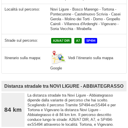
Località sul percorso:
Novi Ligure - Bosco Marengo - Tortona -
Pontecurone - Castelnuovo Scrivia - Casei
Gerola - Molino dei Torti - Dorno - Gropello
Cairoli - Villanova d'Ardenghi - Vigevano -
Soria Vecchia - Mirabella
Strade sul percorso:
A26/A7 DIR
A7
SP494
Vedi l’itinerario sulla mappa
Itinerario sulla mappa:
Google
Distanza stradale tra NOVI LIGURE - ABBIATEGRASSO
La distanza stradale tra Novi Ligure - Abbiategrasso
dipende dalla variante di percorso che hai scelto.
Scegliendo il percorso Tramite SP494-exSS494 e per
84 km
Tortona e Vigevano la distanza Novi Ligure -
Abbiategrasso è di 84 km km. Il percorso descritto
conduce lungo le strade: A26/A7 DIR, A7, e SP494-
exSS494 attraverso le località: Tortona, e Vigevano.