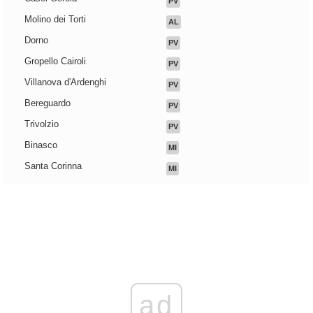
PV
Molino dei Torti
AL
Dorno
PV
Gropello Cairoli
PV
Villanova d'Ardenghi
PV
Bereguardo
PV
Trivolzio
PV
Binasco
MI
Santa Corinna
MI
ad