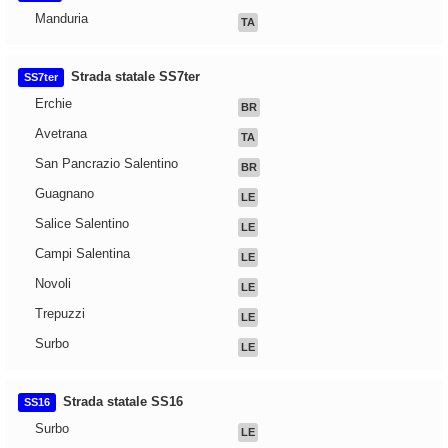
Manduria
TA
Strada statale SS7ter
SS7ter
Erchie
BR
Avetrana
TA
San Pancrazio Salentino
BR
Guagnano
LE
Salice Salentino
LE
Campi Salentina
LE
Novoli
LE
Trepuzzi
LE
Surbo
LE
Strada statale SS16
SS16
Surbo
LE