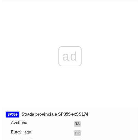
ad
Strada provinciale SP359-exSS174
SP359
Avetrana
TA
Eurovillage
LE