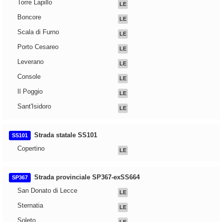
Torre Lapillo
LE
Boncore
LE
Scala di Furno
LE
Porto Cesareo
LE
Leverano
LE
Console
LE
Il Poggio
LE
Sant'Isidoro
LE
Strada statale SS101
SS101
Copertino
LE
Strada provinciale SP367-exSS664
SP367
San Donato di Lecce
LE
Sternatia
LE
Soleto