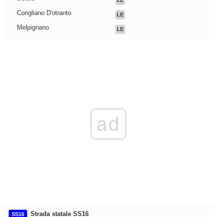
LE
Corigliano D'otranto
LE
Melpignano
LE
ad
Strada statale SS16
SS16