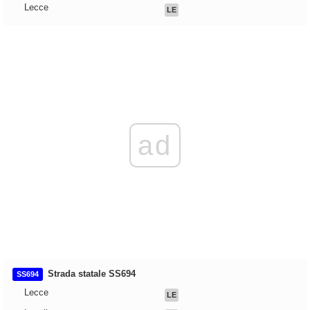
Lecce
LE
ad
Strada statale SS694
SS694
Lecce
LE