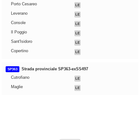
Porto Cesareo
LE
Leverano
LE
Console
LE
Il Poggio
LE
Sant'Isidoro
LE
Copertino
LE
Strada provinciale SP363-exSS497
SP363
Cutrofiano
LE
Maglie
LE