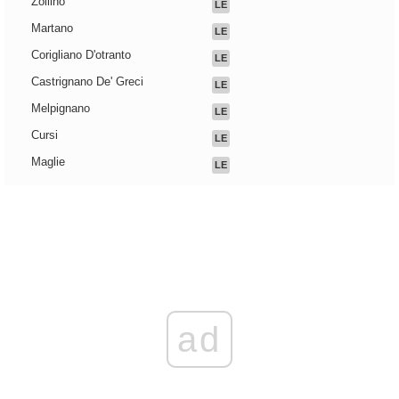
Zollino
LE
Martano
LE
Corigliano D'otranto
LE
Castrignano De' Greci
LE
Melpignano
LE
Cursi
LE
Maglie
LE
ad