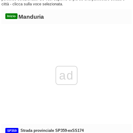
città - clicca sulla voce selezionata.
Manduria
Inizio
ad
Strada provinciale SP359-exSS174
SP359