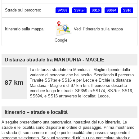
Strade sul percorso:
SP359
SS7ter
SS16
SS694
SS16
Vedi l’itinerario sulla mappa
Itinerario sulla mappa:
Google
Distanza stradale tra MANDURIA - MAGLIE
La distanza stradale tra Manduria - Maglie dipende dalla
variante di percorso che hai scelto. Scegliendo il percorso
Tramite SS7ter e SS16 e per Lecce e Erchie la distanza
87 km
Manduria - Maglie è di 87 km km. Il percorso descritto
conduce lungo le strade: SP359-exSS174, SS7ter, SS16,
SS694, e SS16 attraverso le località: Lecce,
Itinerario – strade e località
A seguire presentiamo una panoramica interattiva del tuo itinerario. Le
strade e le località sono disposte in ordine di passaggio. Prima mostriamo
la strada (il suo numero e tipo) e poi le località che passerai seguendo il
percorso selezionato. Se vuoi saperne di più su una particolare strada o