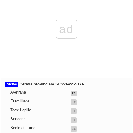
ad
Strada provinciale SP359-exSS174
SP359
Avetrana
TA
Eurovillage
LE
Torre Lapillo
LE
Boncore
LE
Scala di Furno
LE