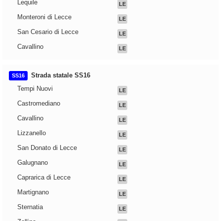
Lequile
LE
Monteroni di Lecce
LE
San Cesario di Lecce
LE
Cavallino
LE
Strada statale SS16
SS16
Tempi Nuovi
LE
Castromediano
LE
Cavallino
LE
Lizzanello
LE
San Donato di Lecce
LE
Galugnano
LE
Caprarica di Lecce
LE
Martignano
LE
Sternatia
LE