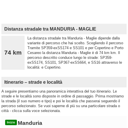
Distanza stradale tra MANDURIA - MAGLIE
La distanza stradale tra Manduria - Maglie dipende dalla
variante di percorso che hai scelto. Scegliendo il percorso
Tramite SP359-exSS174 e SS101 e per Copertino e Porto
74 km
Cesareo la distanza Manduria - Maglie è di 74 km km. Il
percorso descritto conduce lungo le strade: SP359-
exSS174, SS101, SP367-exSS664, e SS16 attraverso le
località: e Copertino.
Itinerario – strade e località
A seguire presentiamo una panoramica interattiva del tuo itinerario. Le
strade e le località sono disposte in ordine di passaggio. Prima mostriamo
la strada (il suo numero e tipo) e poi le località che passerai seguendo il
percorso selezionato. Se vuoi saperne di più su una particolare strada o
città - clicca sulla voce selezionata.
Manduria
Inizio