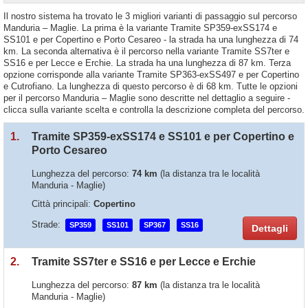
Il nostro sistema ha trovato le 3 migliori varianti di passaggio sul percorso
Manduria – Maglie. La prima è la variante Tramite SP359-exSS174 e
SS101 e per Copertino e Porto Cesareo - la strada ha una lunghezza di 74
km. La seconda alternativa è il percorso nella variante Tramite SS7ter e
SS16 e per Lecce e Erchie. La strada ha una lunghezza di 87 km. Terza
opzione corrisponde alla variante Tramite SP363-exSS497 e per Copertino
e Cutrofiano. La lunghezza di questo percorso è di 68 km. Tutte le opzioni
per il percorso Manduria – Maglie sono descritte nel dettaglio a seguire -
clicca sulla variante scelta e controlla la descrizione completa del percorso.
1.
Tramite SP359-exSS174 e SS101 e per Copertino e
Porto Cesareo
Lunghezza del percorso:
74 km
(la distanza tra le località
Manduria - Maglie)
Città principali:
Copertino
Strade:
SP359
SS101
SP367
SS16
Dettagli
2.
Tramite SS7ter e SS16 e per Lecce e Erchie
Lunghezza del percorso:
87 km
(la distanza tra le località
Manduria - Maglie)