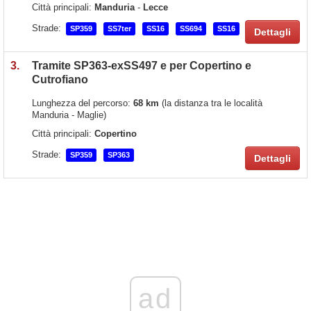
Città principali:
Manduria
-
Lecce
Strade:
SP359
SS7ter
SS16
SS694
SS16
Dettagli
3.
Tramite SP363-exSS497 e per Copertino e
Cutrofiano
Lunghezza del percorso:
68 km
(la distanza tra le località
Manduria - Maglie)
Città principali:
Copertino
Strade:
SP359
SP363
Dettagli
ad