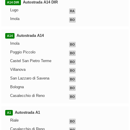
Autostrada A14 DIR
A14 DIR
Lugo
RA
Imola
BO
Autostrada A14
A14
Imola
BO
Poggio Piccolo
BO
Castel San Pietro Terme
BO
Villanova
BO
San Lazzaro di Savena
BO
Bologna
BO
Casalecchio di Reno
BO
Autostrada A1
A1
Riale
BO
Casalecchio di Reno