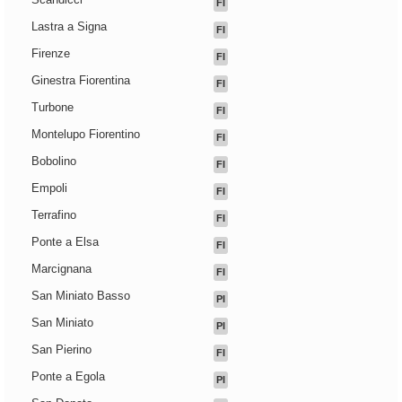
FI
Lastra a Signa
FI
Firenze
FI
Ginestra Fiorentina
FI
Turbone
FI
Montelupo Fiorentino
FI
Bobolino
FI
Empoli
FI
Terrafino
FI
Ponte a Elsa
FI
Marcignana
FI
San Miniato Basso
PI
San Miniato
PI
San Pierino
FI
Ponte a Egola
PI