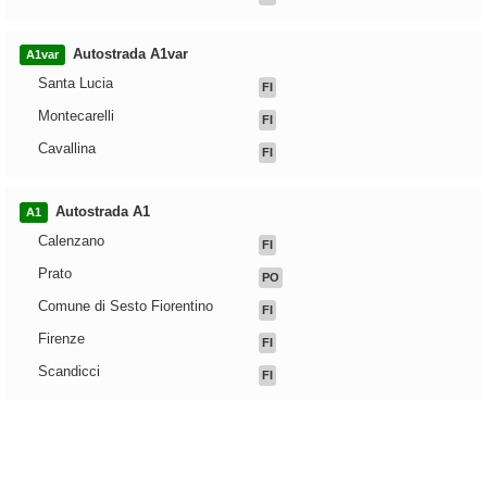
Autostrada A1var
A1var
Santa Lucia
FI
Montecarelli
FI
Cavallina
FI
Autostrada A1
A1
Calenzano
FI
Prato
PO
Comune di Sesto Fiorentino
FI
Firenze
FI
Scandicci
FI