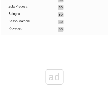
BO
Zola Predosa
BO
Bologna
BO
Sasso Marconi
BO
Rioveggio
BO
ad