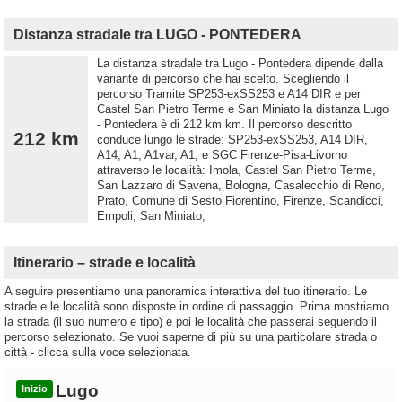
Distanza stradale tra LUGO - PONTEDERA
La distanza stradale tra Lugo - Pontedera dipende dalla
variante di percorso che hai scelto. Scegliendo il
percorso Tramite SP253-exSS253 e A14 DIR e per
Castel San Pietro Terme e San Miniato la distanza Lugo
- Pontedera è di 212 km km. Il percorso descritto
212 km
conduce lungo le strade: SP253-exSS253, A14 DIR,
A14, A1, A1var, A1, e SGC Firenze-Pisa-Livorno
attraverso le località: Imola, Castel San Pietro Terme,
San Lazzaro di Savena, Bologna, Casalecchio di Reno,
Prato, Comune di Sesto Fiorentino, Firenze, Scandicci,
Empoli, San Miniato,
Itinerario – strade e località
A seguire presentiamo una panoramica interattiva del tuo itinerario. Le
strade e le località sono disposte in ordine di passaggio. Prima mostriamo
la strada (il suo numero e tipo) e poi le località che passerai seguendo il
percorso selezionato. Se vuoi saperne di più su una particolare strada o
città - clicca sulla voce selezionata.
Lugo
Inizio