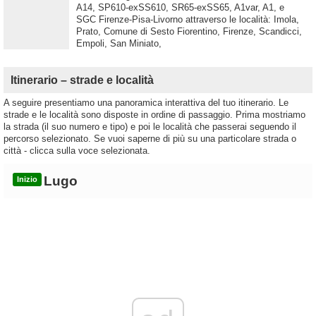
A14, SP610-exSS610, SR65-exSS65, A1var, A1, e
SGC Firenze-Pisa-Livorno attraverso le località: Imola,
Prato, Comune di Sesto Fiorentino, Firenze, Scandicci,
Empoli, San Miniato,
Itinerario – strade e località
A seguire presentiamo una panoramica interattiva del tuo itinerario. Le
strade e le località sono disposte in ordine di passaggio. Prima mostriamo
la strada (il suo numero e tipo) e poi le località che passerai seguendo il
percorso selezionato. Se vuoi saperne di più su una particolare strada o
città - clicca sulla voce selezionata.
Lugo
Inizio