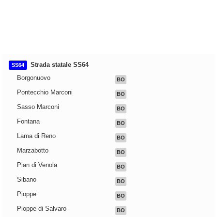
Strada statale SS64
SS64
Borgonuovo
BO
Pontecchio Marconi
BO
Sasso Marconi
BO
Fontana
BO
Lama di Reno
BO
Marzabotto
BO
Pian di Venola
BO
Sibano
BO
Pioppe
BO
Pioppe di Salvaro
BO