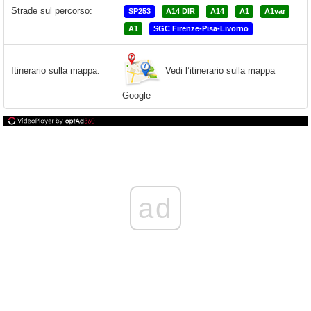
Strade sul percorso:
SP253
A14 DIR
A14
A1
A1var
A1
SGC Firenze-Pisa-Livorno
Vedi l’itinerario sulla mappa
Itinerario sulla mappa:
Google
ad