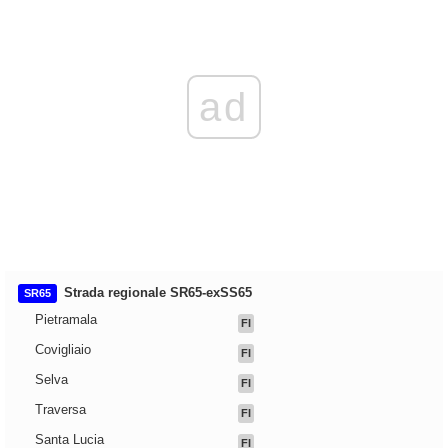
ad
Strada regionale SR65-exSS65
SR65
Pietramala
FI
Covigliaio
FI
Selva
FI
Traversa
FI
Santa Lucia
FI