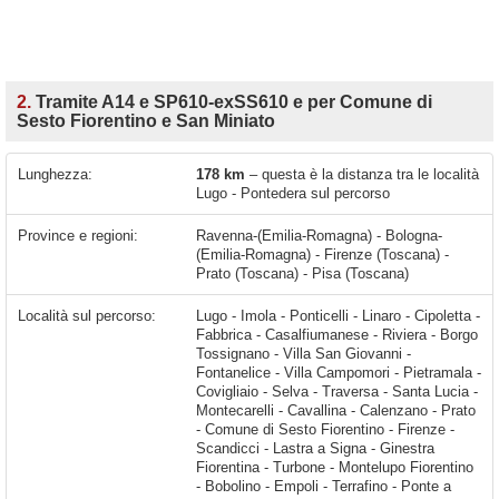
2.
Tramite A14 e SP610-exSS610 e per Comune di
Sesto Fiorentino e San Miniato
Lunghezza:
178 km
– questa è la distanza tra le località
Lugo - Pontedera sul percorso
Province e regioni:
Ravenna-(Emilia-Romagna) - Bologna-
(Emilia-Romagna) - Firenze (Toscana) -
Prato (Toscana) - Pisa (Toscana)
Località sul percorso:
Lugo - Imola - Ponticelli - Linaro - Cipoletta - Fabbrica - Casalfiumanese - Riviera - Borgo Tossignano - Villa San Giovanni - Fontanelice - Villa Campomori - Pietramala - Covigliaio - Selva - Traversa - Santa Lucia - Montecarelli - Cavallina - Calenzano - Prato - Comune di Sesto Fiorentino - Firenze - Scandicci - Lastra a Signa - Ginestra Fiorentina - Turbone - Montelupo Fiorentino - Bobolino - Empoli - Terrafino - Ponte a Elsa - Marcignana - San Miniato Basso - San Miniato - San Pierino