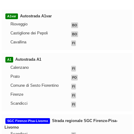
Autostrada A1var
A1var
Rioveggio
BO
Castiglione dei Pepoli
BO
Cavallina
FI
Autostrada A1
A1
Calenzano
FI
Prato
PO
Comune di Sesto Fiorentino
FI
Firenze
FI
Scandicci
FI
Strada regionale SGC Firenze-Pisa-
SGC Firenze-Pisa-Livorno
Livorno
Scandicci