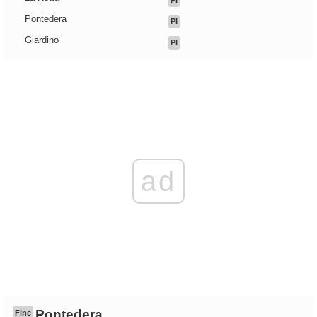
PI
Pontedera
PI
Giardino
PI
ad
Pontedera
Fine