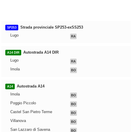
Strada provinciale SP253-exSS253
SP253
Lugo
RA
Autostrada A14 DIR
A14 DIR
Lugo
RA
Imola
BO
Autostrada A14
A14
Imola
BO
Poggio Piccolo
BO
Castel San Pietro Terme
BO
Villanova
BO
San Lazzaro di Savena
BO