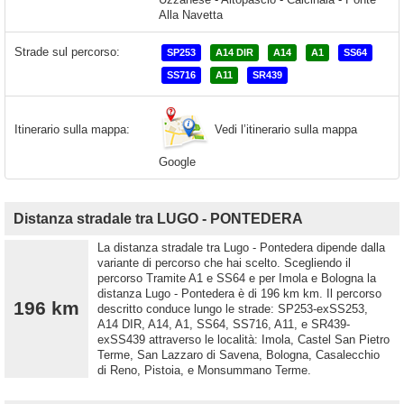
Strade sul percorso:
SP253
A14 DIR
A14
A1
SS64
SS716
A11
SR439
Vedi l’itinerario sulla mappa
Itinerario sulla mappa:
Google
Distanza stradale tra LUGO - PONTEDERA
La distanza stradale tra Lugo - Pontedera dipende dalla
variante di percorso che hai scelto. Scegliendo il
percorso Tramite A1 e SS64 e per Imola e Bologna la
distanza Lugo - Pontedera è di 196 km km. Il percorso
196 km
descritto conduce lungo le strade: SP253-exSS253,
A14 DIR, A14, A1, SS64, SS716, A11, e SR439-
exSS439 attraverso le località: Imola, Castel San Pietro
Terme, San Lazzaro di Savena, Bologna, Casalecchio
di Reno, Pistoia, e Monsummano Terme.