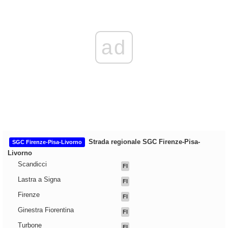
ad
Strada regionale SGC Firenze-Pisa-
SGC Firenze-Pisa-Livorno
Livorno
Scandicci
FI
Lastra a Signa
FI
Firenze
FI
Ginestra Fiorentina
FI
Turbone
FI