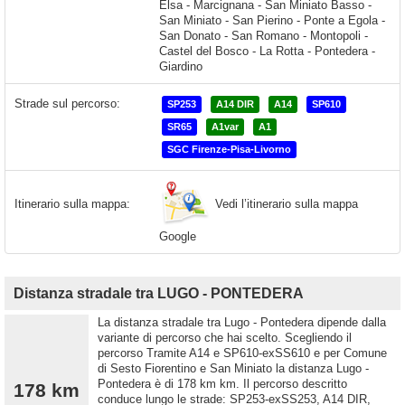
Strade sul percorso:
SP253
A14 DIR
A14
SP610
SR65
A1var
A1
SGC Firenze-Pisa-Livorno
Vedi l’itinerario sulla mappa
Itinerario sulla mappa:
Google
Distanza stradale tra LUGO - PONTEDERA
La distanza stradale tra Lugo - Pontedera dipende dalla
variante di percorso che hai scelto. Scegliendo il
percorso Tramite A14 e SP610-exSS610 e per Comune
di Sesto Fiorentino e San Miniato la distanza Lugo -
Pontedera è di 178 km km. Il percorso descritto
178 km
conduce lungo le strade: SP253-exSS253, A14 DIR,