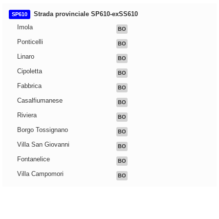
Strada provinciale SP610-exSS610
SP610
Imola
BO
Ponticelli
BO
Linaro
BO
Cipoletta
BO
Fabbrica
BO
Casalfiumanese
BO
Riviera
BO
Borgo Tossignano
BO
Villa San Giovanni
BO
Fontanelice
BO
Villa Campomori
BO