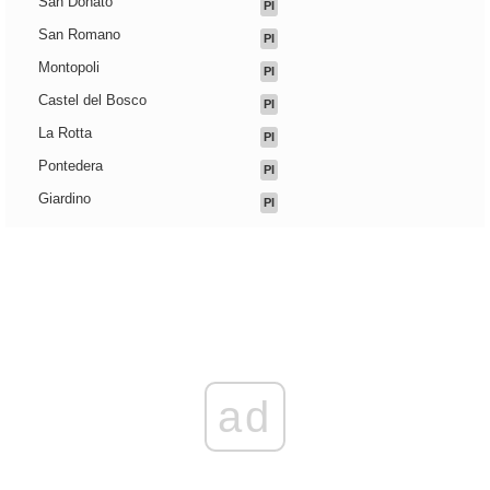
San Donato
PI
San Romano
PI
Montopoli
PI
Castel del Bosco
PI
La Rotta
PI
Pontedera
PI
Giardino
PI
ad