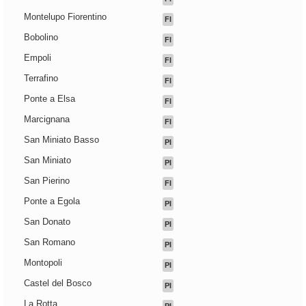
Montelupo Fiorentino
FI
Bobolino
FI
Empoli
FI
Terrafino
FI
Ponte a Elsa
FI
Marcignana
FI
San Miniato Basso
PI
San Miniato
PI
San Pierino
FI
Ponte a Egola
PI
San Donato
PI
San Romano
PI
Montopoli
PI
Castel del Bosco
PI
La Rotta