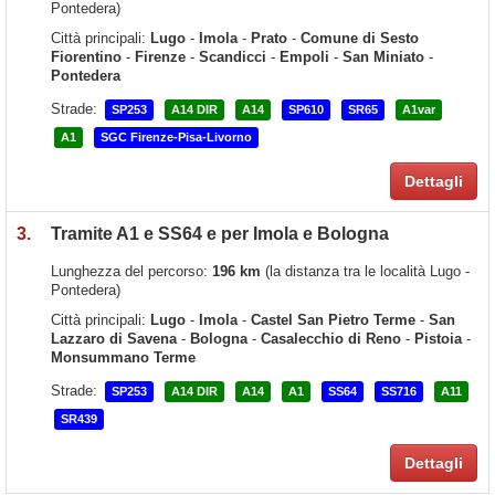
Pontedera)
Città principali:
Lugo
-
Imola
-
Prato
-
Comune di Sesto
Fiorentino
-
Firenze
-
Scandicci
-
Empoli
-
San Miniato
-
Pontedera
Strade:
SP253
A14 DIR
A14
SP610
SR65
A1var
A1
SGC Firenze-Pisa-Livorno
Dettagli
3.
Tramite A1 e SS64 e per Imola e Bologna
Lunghezza del percorso:
196 km
(la distanza tra le località Lugo -
Pontedera)
Città principali:
Lugo
-
Imola
-
Castel San Pietro Terme
-
San
Lazzaro di Savena
-
Bologna
-
Casalecchio di Reno
-
Pistoia
-
Monsummano Terme
Strade:
SP253
A14 DIR
A14
A1
SS64
SS716
A11
SR439
Dettagli