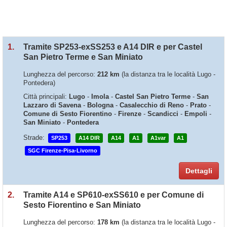
1.
Tramite SP253-exSS253 e A14 DIR e per Castel
San Pietro Terme e San Miniato
Lunghezza del percorso:
212 km
(la distanza tra le località Lugo -
Pontedera)
Città principali:
Lugo
-
Imola
-
Castel San Pietro Terme
-
San
Lazzaro di Savena
-
Bologna
-
Casalecchio di Reno
-
Prato
-
Comune di Sesto Fiorentino
-
Firenze
-
Scandicci
-
Empoli
-
San Miniato
-
Pontedera
Strade:
SP253
A14 DIR
A14
A1
A1var
A1
SGC Firenze-Pisa-Livorno
Dettagli
2.
Tramite A14 e SP610-exSS610 e per Comune di
Sesto Fiorentino e San Miniato
Lunghezza del percorso:
178 km
(la distanza tra le località Lugo -