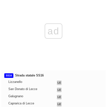
ad
Strada statale SS16
SS16
Lizzanello
LE
San Donato di Lecce
LE
Galugnano
LE
Caprarica di Lecce
LE