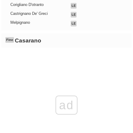
Corigliano D'otranto
LE
Castrignano De' Greci
LE
Melpignano
LE
Casarano
Fine
ad