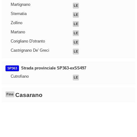
Martignano
LE
Sternatia
LE
Zollino
LE
Martano
LE
Corigliano D'otranto
LE
Castrignano De' Greci
LE
Strada provinciale SP363-exSS497
SP363
Cutrofiano
LE
Casarano
Fine