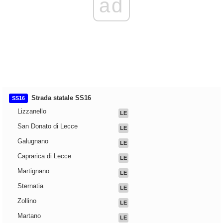
ad
Strada statale SS16
SS16
Lizzanello
LE
San Donato di Lecce
LE
Galugnano
LE
Caprarica di Lecce
LE
Martignano
LE
Sternatia
LE
Zollino
LE
Martano
LE