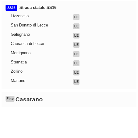
Strada statale SS16
SS16
Lizzanello
LE
San Donato di Lecce
LE
Galugnano
LE
Caprarica di Lecce
LE
Martignano
LE
Sternatia
LE
Zollino
LE
Martano
LE
Casarano
Fine