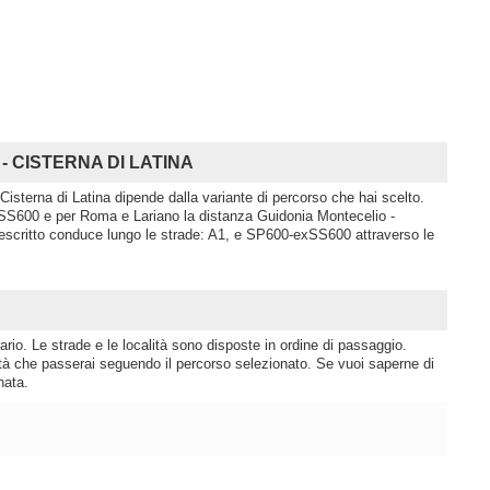
 - CISTERNA DI LATINA
Cisterna di Latina dipende dalla variante di percorso che hai scelto.
SS600 e per Roma e Lariano la distanza Guidonia Montecelio -
descritto conduce lungo le strade: A1, e SP600-exSS600 attraverso le
rio. Le strade e le località sono disposte in ordine di passaggio.
lità che passerai seguendo il percorso selezionato. Se vuoi saperne di
nata.