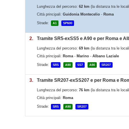
Lunghezza del percorso:
62 km
(la distanza tra le loca
Città principali:
Guidonia Montecelio
-
Roma
Strade:
A1
SP600
2.
Tramite SR5-exSS5 e A90 e per Roma e Al
Lunghezza del percorso:
69 km
(la distanza tra le loca
Città principali:
Roma
-
Marino
-
Albano Laziale
Strade:
SR5
A90
SS7
A90
SR207
3.
Tramite SR207-exSS207 e per Roma e Ro
Lunghezza del percorso:
76 km
(la distanza tra le loca
Città principali:
Roma
Strade:
SR5
A90
SR207