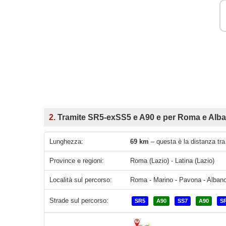
2.
Tramite SR5-exSS5 e A90 e per Roma e Alba
Lunghezza:
69 km
– questa è la distanza tra
Province e regioni:
Roma (Lazio) - Latina (Lazio)
Località sul percorso:
Roma - Marino - Pavona - Albano
Strade sul percorso:
SR5
A90
SS7
A90
S