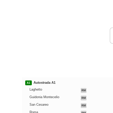
Autostrada A1
A1
Laghetto
RM
Guidonia Montecelio
RM
San Cesareo
RM
Roma
RM