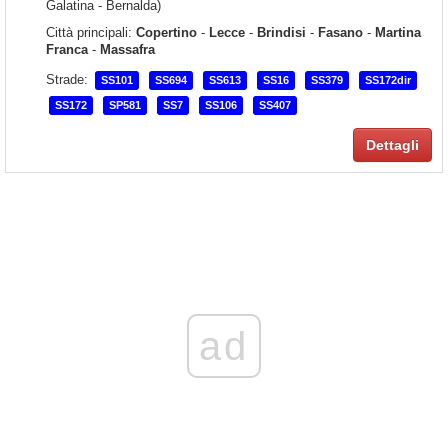
Galatina - Bernalda)
Città principali:
Copertino
-
Lecce
-
Brindisi
-
Fasano
-
Martina
Franca
-
Massafra
Strade:
SS101
SS694
SS613
SS16
SS379
SS172dir
SS172
SP581
SS7
SS106
SS407
Dettagli
ad