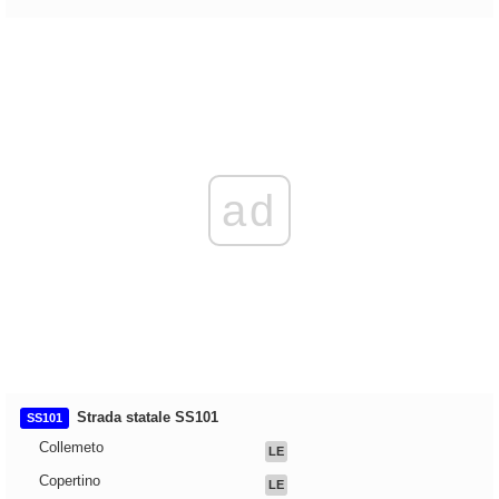
ad
Strada statale SS101
SS101
Collemeto
LE
Copertino
LE