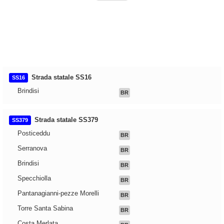
Strada statale SS16
SS16
Brindisi
BR
Strada statale SS379
SS379
Posticeddu
BR
Serranova
BR
Brindisi
BR
Specchiolla
BR
Pantanagianni-pezze Morelli
BR
Torre Santa Sabina
BR
Costa Merlata