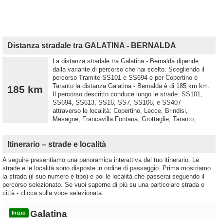
Distanza stradale tra GALATINA - BERNALDA
La distanza stradale tra Galatina - Bernalda dipende
dalla variante di percorso che hai scelto. Scegliendo il
percorso Tramite SS101 e SS694 e per Copertino e
Taranto la distanza Galatina - Bernalda è di 185 km km.
185 km
Il percorso descritto conduce lungo le strade: SS101,
SS694, SS613, SS16, SS7, SS106, e SS407
attraverso le località: Copertino, Lecce, Brindisi,
Mesagne, Francavilla Fontana, Grottaglie, Taranto,
Itinerario – strade e località
A seguire presentiamo una panoramica interattiva del tuo itinerario. Le
strade e le località sono disposte in ordine di passaggio. Prima mostriamo
la strada (il suo numero e tipo) e poi le località che passerai seguendo il
percorso selezionato. Se vuoi saperne di più su una particolare strada o
città - clicca sulla voce selezionata.
Galatina
Inizio