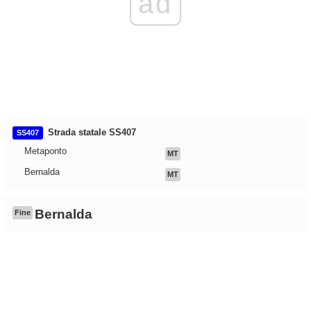
ad
Strada statale SS407
SS407
Metaponto
MT
Bernalda
MT
Bernalda
Fine