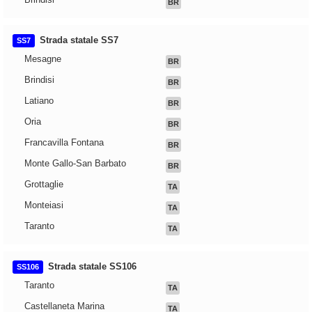
BR
Strada statale SS7
SS7
Mesagne
BR
Brindisi
BR
Latiano
BR
Oria
BR
Francavilla Fontana
BR
Monte Gallo-San Barbato
BR
Grottaglie
TA
Monteiasi
TA
Taranto
TA
Strada statale SS106
SS106
Taranto
TA
Castellaneta Marina
TA