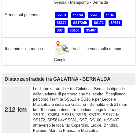
Strade sul percorso:
SS101
SS694
SS613
SS16
SS379
SS172dir
SS172
SP581
SS7
SS106
SS407
Vedi l’itinerario sulla mappa
Itinerario sulla mappa:
Google
Distanza stradale tra GALATINA - BERNALDA
La distanza stradale tra Galatina - Bernalda dipende
dalla variante di percorso che hai scelto. Scegliendo il
percorso Tramite SS613 e SS16 e per Lecce e
Massafra la distanza Galatina - Bernalda è di 212 km
212 km
km. Il percorso descritto conduce lungo le strade:
SS101, SS694, SS613, SS16, SS379, SS172dir,
SS172, SP581-exSS581, SS7, SS106, e SS407
attraverso le località: Copertino, Lecce, Brindisi,
Fasano, Martina Franca, e Massafra.