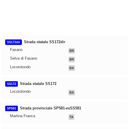
Strada statale SS172dir
SS172dir
Fasano
BR
Selva di Fasano
BR
Locorotondo
BA
Strada statale SS172
SS172
Locorotondo
BA
Strada provinciale SP581-exSS581
SP581
Martina Franca
TA