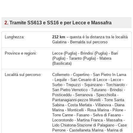
2.
Tramite SS613 e SS16 e per Lecce e Massafra
Lunghezza:
212 km
– questa è la distanza tra le località
Galatina - Bernalda sul percorso
Province e regioni:
Lecce (Puglia) - Brindisi (Puglia) - Bari
(Puglia) - Taranto (Puglia) - Matera
(Basilicata)
Località sul percorso:
Collemeto - Copertino - San Pietro In Lama - Lequile - San Cesario di Lecce - Lecce - Surbo - Trepuzzi - Squinzano - Torchiarolo - San Pietro Vernotico - Tuturano - Brindisi - Posticeddu - Serranova - Specchiolla - Pantanagianni-pezze Morelli - Torre Santa Sabina - Costa Merlata - Villanova - Diana Marina - Monticelli - Rosa Marina - Pilone - Torre Canne - Fasano - Selva di Fasano - Locorotondo - Martina Franca - Massafra - Lido Chiatona-Stazione di Palagiano - Case Perrone - Castellaneta Marina - Marina di Ginosa - Metaponto - Bernalda