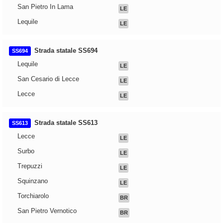
San Pietro In Lama
LE
Lequile
LE
Strada statale SS694
SS694
Lequile
LE
San Cesario di Lecce
LE
Lecce
LE
Strada statale SS613
SS613
Lecce
LE
Surbo
LE
Trepuzzi
LE
Squinzano
LE
Torchiarolo
BR
San Pietro Vernotico
BR