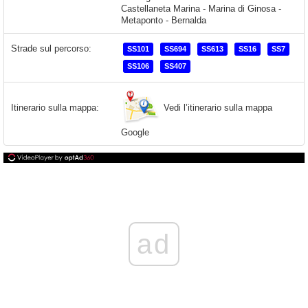
Castellaneta Marina - Marina di Ginosa -
Metaponto - Bernalda
Strade sul percorso:
SS101
SS694
SS613
SS16
SS7
SS106
SS407
Vedi l’itinerario sulla mappa
Itinerario sulla mappa:
Google
ad