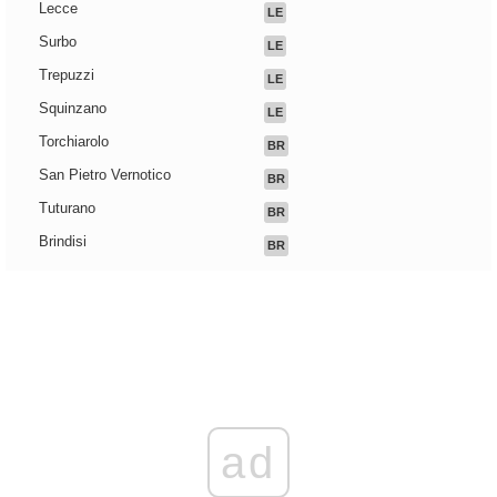
Lecce
LE
Surbo
LE
Trepuzzi
LE
Squinzano
LE
Torchiarolo
BR
San Pietro Vernotico
BR
Tuturano
BR
Brindisi
BR
ad