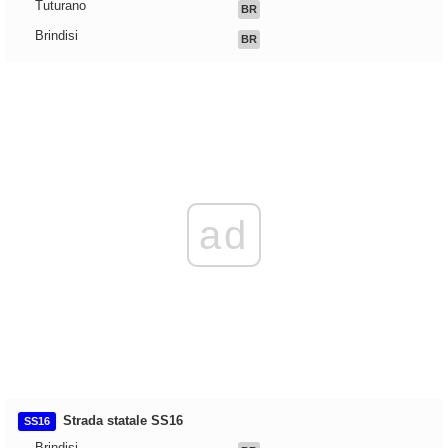
Tuturano
BR
Brindisi
BR
ad
Strada statale SS16
SS16
Brindisi