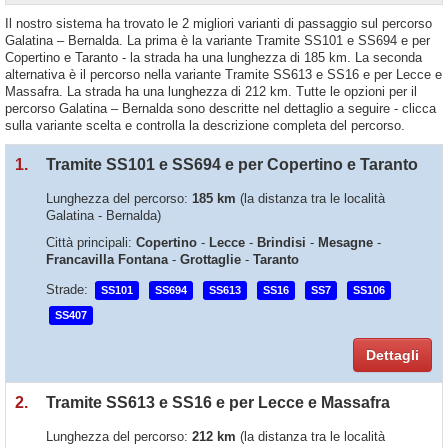
Il nostro sistema ha trovato le 2 migliori varianti di passaggio sul percorso
Galatina – Bernalda. La prima è la variante Tramite SS101 e SS694 e per
Copertino e Taranto - la strada ha una lunghezza di 185 km. La seconda
alternativa è il percorso nella variante Tramite SS613 e SS16 e per Lecce e
Massafra. La strada ha una lunghezza di 212 km. Tutte le opzioni per il
percorso Galatina – Bernalda sono descritte nel dettaglio a seguire - clicca
sulla variante scelta e controlla la descrizione completa del percorso.
1.
Tramite SS101 e SS694 e per Copertino e Taranto
Lunghezza del percorso:
185 km
(la distanza tra le località
Galatina - Bernalda)
Città principali:
Copertino
-
Lecce
-
Brindisi
-
Mesagne
-
Francavilla Fontana
-
Grottaglie
-
Taranto
Strade:
SS101
SS694
SS613
SS16
SS7
SS106
SS407
Dettagli
2.
Tramite SS613 e SS16 e per Lecce e Massafra
Lunghezza del percorso:
212 km
(la distanza tra le località