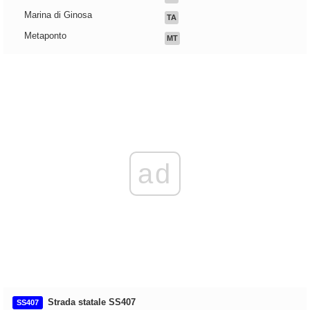
Marina di Ginosa
TA
Metaponto
MT
ad
Strada statale SS407
SS407