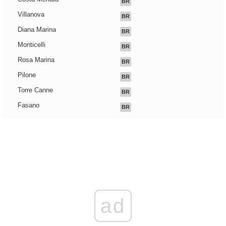
BR
Villanova
BR
Diana Marina
BR
Monticelli
BR
Rosa Marina
BR
Pilone
BR
Torre Canne
BR
Fasano
BR
ad