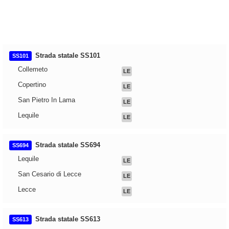
Strada statale SS101
SS101
Collemeto
LE
Copertino
LE
San Pietro In Lama
LE
Lequile
LE
Strada statale SS694
SS694
Lequile
LE
San Cesario di Lecce
LE
Lecce
LE
Strada statale SS613
SS613