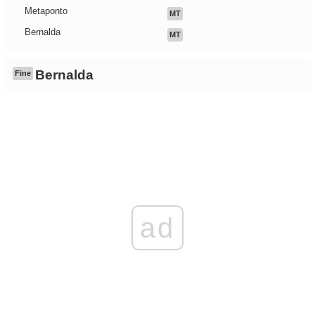
Metaponto
MT
Bernalda
MT
Bernalda
Fine
ad