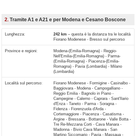
2.
Tramite A1 e A21 e per Modena e Cesano Boscone
Lunghezza:
242 km
– questa è la distanza tra le località
Fiorano Modenese - Bresso sul percorso
Province e regioni:
Modena-(Emilia-Romagna) - Reggio-
Nell'Emilia-(Emilia-Romagna) - Parma-
(Emilia-Romagna) - Piacenza-(Emilia-
Romagna) - Pavia (Lombardia) - Milano
(Lombardia)
Località sul percorso:
Fiorano Modenese - Formigine - Casinalbo - Baggiovara - Modena - Campogalliano - Reggio Emilia - Bagnolo in Piano - Campegine - Calerno - Caprara - Sant'Ilario d'Enza - Taneto - Parma - Soragna - Fidenza - Fiorenzuola d'Arda - Cortemaggiore - Piacenza - Casatisma - Argine - Bressana - Bottarone - Valle Botta - Tre Re-Mezzana Corti - Cava Manara - Madonna - Bivio Cava Manara - San Martino Siccomario - Pavia - Massaua - Cascina Campagna - Torre d'Isola - Boschetto - Casottole - Cascina Sette Filagni