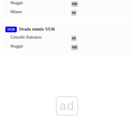
Muggiò
MB
Milano
MI
Strada statale SS36
SS36
Cinisello Balsamo
MI
Muggiò
MB
ad