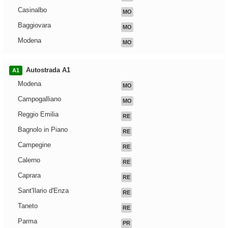
Casinalbo
MO
Baggiovara
MO
Modena
MO
Autostrada A1
A1
Modena
MO
Campogalliano
MO
Reggio Emilia
RE
Bagnolo in Piano
RE
Campegine
RE
Calerno
RE
Caprara
RE
Sant'Ilario d'Enza
RE
Taneto
RE
Parma
PR