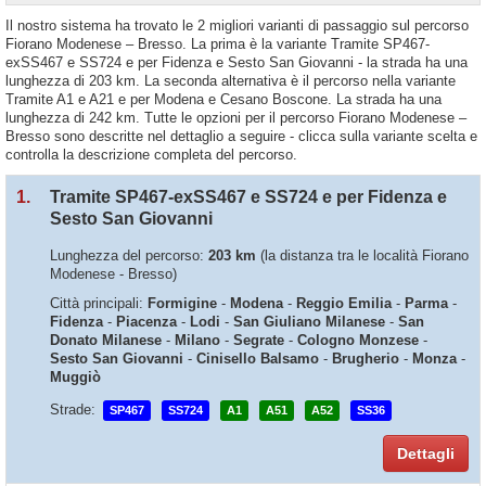
Il nostro sistema ha trovato le 2 migliori varianti di passaggio sul percorso
Fiorano Modenese – Bresso. La prima è la variante Tramite SP467-
exSS467 e SS724 e per Fidenza e Sesto San Giovanni - la strada ha una
lunghezza di 203 km. La seconda alternativa è il percorso nella variante
Tramite A1 e A21 e per Modena e Cesano Boscone. La strada ha una
lunghezza di 242 km. Tutte le opzioni per il percorso Fiorano Modenese –
Bresso sono descritte nel dettaglio a seguire - clicca sulla variante scelta e
controlla la descrizione completa del percorso.
1.
Tramite SP467-exSS467 e SS724 e per Fidenza e
Sesto San Giovanni
Lunghezza del percorso:
203 km
(la distanza tra le località Fiorano
Modenese - Bresso)
Città principali:
Formigine
-
Modena
-
Reggio Emilia
-
Parma
-
Fidenza
-
Piacenza
-
Lodi
-
San Giuliano Milanese
-
San
Donato Milanese
-
Milano
-
Segrate
-
Cologno Monzese
-
Sesto San Giovanni
-
Cinisello Balsamo
-
Brugherio
-
Monza
-
Muggiò
Strade:
SP467
SS724
A1
A51
A52
SS36
Dettagli