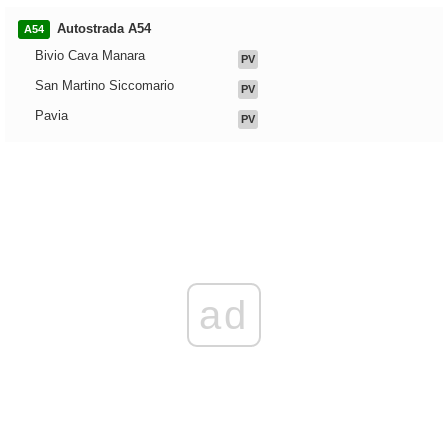
Autostrada A54
A54
Bivio Cava Manara
PV
San Martino Siccomario
PV
Pavia
PV
ad