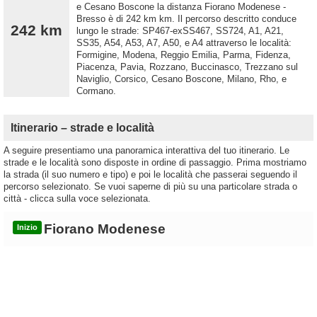
e Cesano Boscone la distanza Fiorano Modenese -
Bresso è di 242 km km. Il percorso descritto conduce
242 km
lungo le strade: SP467-exSS467, SS724, A1, A21,
SS35, A54, A53, A7, A50, e A4 attraverso le località:
Formigine, Modena, Reggio Emilia, Parma, Fidenza,
Piacenza, Pavia, Rozzano, Buccinasco, Trezzano sul
Naviglio, Corsico, Cesano Boscone, Milano, Rho, e
Cormano.
Itinerario – strade e località
A seguire presentiamo una panoramica interattiva del tuo itinerario. Le
strade e le località sono disposte in ordine di passaggio. Prima mostriamo
la strada (il suo numero e tipo) e poi le località che passerai seguendo il
percorso selezionato. Se vuoi saperne di più su una particolare strada o
città - clicca sulla voce selezionata.
Fiorano Modenese
Inizio