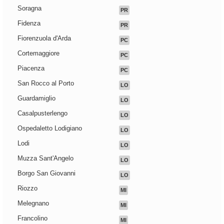
Soragna
PR
Fidenza
PR
Fiorenzuola d'Arda
PC
Cortemaggiore
PC
Piacenza
PC
San Rocco al Porto
LO
Guardamiglio
LO
Casalpusterlengo
LO
Ospedaletto Lodigiano
LO
Lodi
LO
Muzza Sant'Angelo
LO
Borgo San Giovanni
LO
Riozzo
MI
Melegnano
MI
Francolino
MI