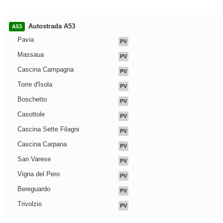
Autostrada A53
A53
Pavia
PV
Massaua
PV
Cascina Campagna
PV
Torre d'Isola
PV
Boschetto
PV
Casottole
PV
Cascina Sette Filagni
PV
Cascina Carpana
PV
San Varese
PV
Vigna del Pero
PV
Bereguardo
PV
Trivolzio
PV