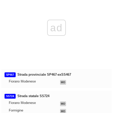
ad
Strada provinciale SP467-exSS467
SP467
Fiorano Modenese
MO
Strada statale SS724
SS724
Fiorano Modenese
MO
Formigine
MO