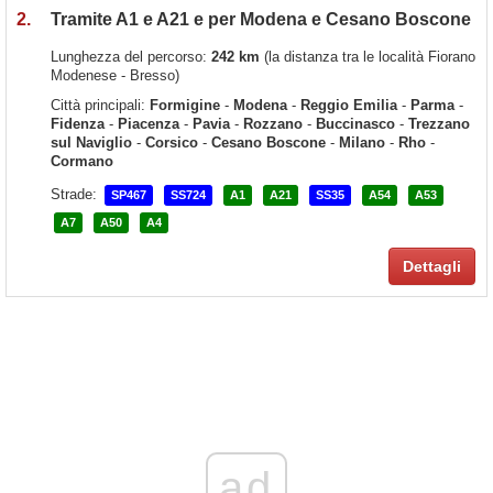
2.
Tramite A1 e A21 e per Modena e Cesano Boscone
Lunghezza del percorso:
242 km
(la distanza tra le località Fiorano
Modenese - Bresso)
Città principali:
Formigine
-
Modena
-
Reggio Emilia
-
Parma
-
Fidenza
-
Piacenza
-
Pavia
-
Rozzano
-
Buccinasco
-
Trezzano
sul Naviglio
-
Corsico
-
Cesano Boscone
-
Milano
-
Rho
-
Cormano
Strade:
SP467
SS724
A1
A21
SS35
A54
A53
A7
A50
A4
Dettagli
ad