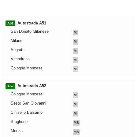
Autostrada A51
A51
San Donato Milanese
MI
Milano
MI
Segrate
MI
Vimodrone
MI
Cologno Monzese
MI
Autostrada A52
A52
Cologno Monzese
MI
Sesto San Giovanni
MI
Cinisello Balsamo
MI
Brugherio
MB
Monza
MB