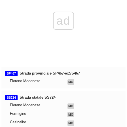
ad
Strada provinciale SP467-exSS467
SP467
Fiorano Modenese
MO
Strada statale SS724
SS724
Fiorano Modenese
MO
Formigine
MO
Casinalbo
MO