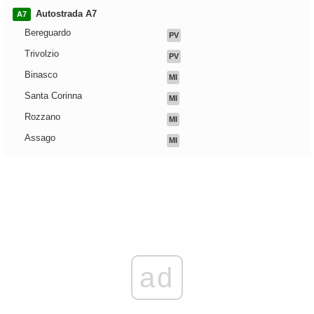
Autostrada A7
A7
Bereguardo
PV
Trivolzio
PV
Binasco
MI
Santa Corinna
MI
Rozzano
MI
Assago
MI
ad