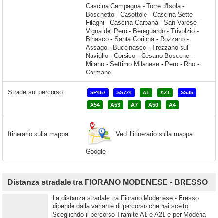
Strade sul percorso:
SP467
SS724
A1
A21
SS35
A54
A53
A7
A50
A4
Vedi l’itinerario sulla mappa
Itinerario sulla mappa:
Google
Distanza stradale tra FIORANO MODENESE - BRESSO
La distanza stradale tra Fiorano Modenese - Bresso
dipende dalla variante di percorso che hai scelto.
Scegliendo il percorso Tramite A1 e A21 e per Modena