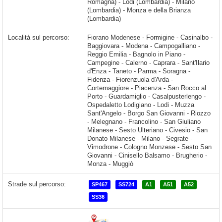
Romagna) - Lodi (Lombardia) - Milano
(Lombardia) - Monza e della Brianza
(Lombardia)
Località sul percorso:
Fiorano Modenese - Formigine - Casinalbo - Baggiovara - Modena - Campogalliano - Reggio Emilia - Bagnolo in Piano - Campegine - Calerno - Caprara - Sant'Ilario d'Enza - Taneto - Parma - Soragna - Fidenza - Fiorenzuola d'Arda - Cortemaggiore - Piacenza - San Rocco al Porto - Guardamiglio - Casalpusterlengo - Ospedaletto Lodigiano - Lodi - Muzza Sant'Angelo - Borgo San Giovanni - Riozzo - Melegnano - Francolino - San Giuliano Milanese - Sesto Ulteriano - Civesio - San Donato Milanese - Milano - Segrate - Vimodrone - Cologno Monzese
Strade sul percorso:
SP467
SS724
A1
A51
A52
SS36