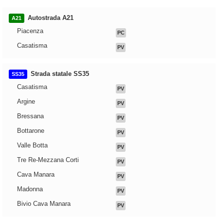
Autostrada A21
A21
Piacenza
PC
Casatisma
PV
Strada statale SS35
SS35
Casatisma
PV
Argine
PV
Bressana
PV
Bottarone
PV
Valle Botta
PV
Tre Re-Mezzana Corti
PV
Cava Manara
PV
Madonna
PV
Bivio Cava Manara
PV