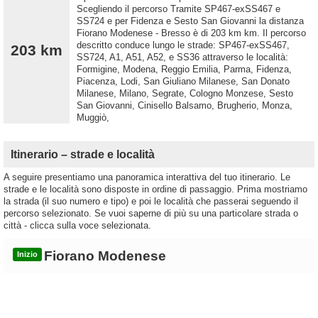
Scegliendo il percorso Tramite SP467-exSS467 e
SS724 e per Fidenza e Sesto San Giovanni la distanza
Fiorano Modenese - Bresso è di 203 km km. Il percorso
descritto conduce lungo le strade: SP467-exSS467,
203 km
SS724, A1, A51, A52, e SS36 attraverso le località:
Formigine, Modena, Reggio Emilia, Parma, Fidenza,
Piacenza, Lodi, San Giuliano Milanese, San Donato
Milanese, Milano, Segrate, Cologno Monzese, Sesto
San Giovanni, Cinisello Balsamo, Brugherio, Monza,
Muggiò,
Itinerario – strade e località
A seguire presentiamo una panoramica interattiva del tuo itinerario. Le
strade e le località sono disposte in ordine di passaggio. Prima mostriamo
la strada (il suo numero e tipo) e poi le località che passerai seguendo il
percorso selezionato. Se vuoi saperne di più su una particolare strada o
città - clicca sulla voce selezionata.
Fiorano Modenese
Inizio