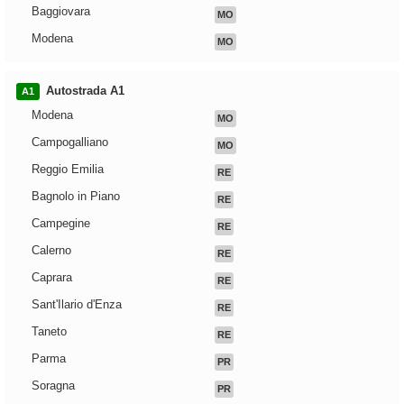
Baggiovara
MO
Modena
MO
Autostrada A1
A1
Modena
MO
Campogalliano
MO
Reggio Emilia
RE
Bagnolo in Piano
RE
Campegine
RE
Calerno
RE
Caprara
RE
Sant'Ilario d'Enza
RE
Taneto
RE
Parma
PR
Soragna
PR