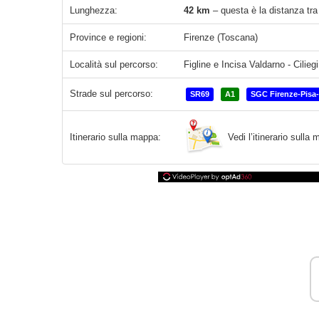
Lunghezza:
42 km
– questa è la distanza tra
Province e regioni:
Firenze (Toscana)
Località sul percorso:
Figline e Incisa Valdarno - Cilie
Strade sul percorso:
SR69
A1
SGC Firenze-Pisa
Vedi l’itinerario sull
Itinerario sulla mappa: