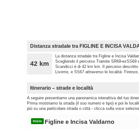
Distanza stradale tra FIGLINE E INCISA VA
La distanza stradale tra Figline e Incisa Valda
Scegliendo il percorso Tramite SR69-exSS69 e 
42 km
Scandicci è di 42 km km. Il percorso descrit
Livorno, e SS67 attraverso le località: Firenze,
Itinerario – strade e località
A seguire presentiamo una panoramica interattiva del tuo itinera
Prima mostriamo la strada (il suo numero e tipo) e poi le loca
più su una particolare strada o città - clicca sulla voce selezio
Figline e Incisa Valdarno
Inizio