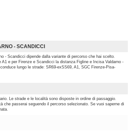
LDARNO - SCANDICCI
rno - Scandicci dipende dalla variante di percorso che hai scelto.
A1 e per Firenze e Scandicci la distanza Figline e Incisa Valdarno -
to conduce lungo le strade: SR69-exSS69, A1, SGC Firenze-Pisa-
rio. Le strade e le località sono disposte in ordine di passaggio.
lità che passerai seguendo il percorso selezionato. Se vuoi saperne di
nata.