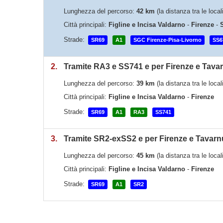
Lunghezza del percorso:
42 km
(la distanza tra le loca
Città principali:
Figline e Incisa Valdarno
-
Firenze
-
Strade:
SR69
A1
SGC Firenze-Pisa-Livorno
SS6
2.
Tramite RA3 e SS741 e per Firenze e Tava
Lunghezza del percorso:
39 km
(la distanza tra le loca
Città principali:
Figline e Incisa Valdarno
-
Firenze
Strade:
SR69
A1
RA3
SS741
3.
Tramite SR2-exSS2 e per Firenze e Tavarn
Lunghezza del percorso:
45 km
(la distanza tra le loca
Città principali:
Figline e Incisa Valdarno
-
Firenze
Strade:
SR69
A1
SR2