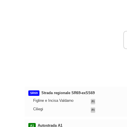
Strada regionale SR69-exSS69
SR69
Figline e Incisa Valdarno
FI
Ciliegi
FI
Autostrada A1
A1