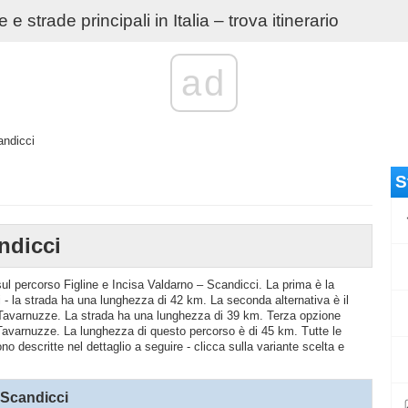
e strade principali in Italia – trova itinerario
ad
andicci
S
ndicci
 sul percorso Figline e Incisa Valdarno – Scandicci. La prima è la
 la strada ha una lunghezza di 42 km. La seconda alternativa è il
 Tavarnuzze. La strada ha una lunghezza di 39 km. Terza opzione
Tavarnuzze. La lunghezza di questo percorso è di 45 km. Tutte le
no descritte nel dettaglio a seguire - clicca sulla variante scelta e
 Scandicci