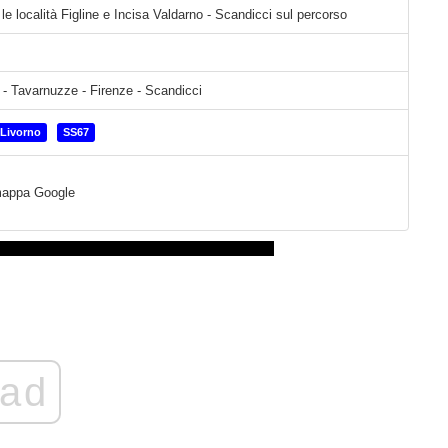
 le località Figline e Incisa Valdarno - Scandicci sul percorso
gi - Tavarnuzze - Firenze - Scandicci
-Livorno
SS67
a mappa Google
ad