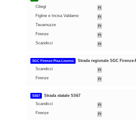
Ciliegi
FI
Figline e Incisa Valdarno
FI
Tavarnuzze
FI
Firenze
FI
Scandicci
FI
Strada regionale SGC Firenze-
SGC Firenze-Pisa-Livorno
Scandicci
FI
Firenze
FI
Strada statale SS67
SS67
Scandicci
FI
Firenze
FI