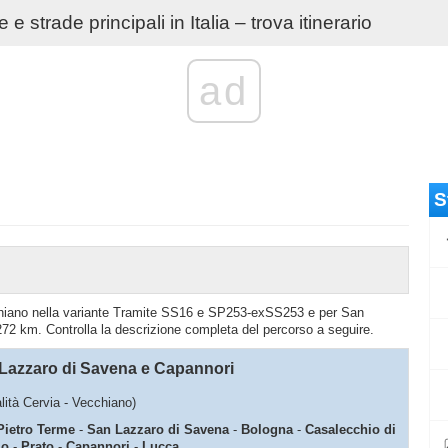
e strade principali in Italia – trova itinerario
ad
S
Vecchiano nella variante Tramite SS16 e SP253-exSS253 e per San
72 km. Controlla la descrizione completa del percorso a seguire.
Lazzaro di Savena e Capannori
alità Cervia - Vecchiano)
Pietro Terme
-
San Lazzaro di Savena
-
Bologna
-
Casalecchio di
io
-
Prato
-
Capannori
-
Lucca