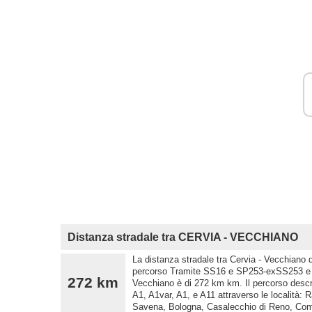
Distanza stradale tra CERVIA - VECCHIANO
La distanza stradale tra Cervia - Vecchiano d
percorso Tramite SS16 e SP253-exSS253 e p
272 km
Vecchiano è di 272 km km. Il percorso desc
A1, A1var, A1, e A11 attraverso le località:
Savena, Bologna, Casalecchio di Reno, Comu