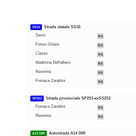
Strada statale SS16
SS16
Savio
RA
Fosso Ghiaia
RA
Classe
RA
Madonna Dell'albero
RA
Ravenna
RA
Fornace Zarattini
RA
Strada provinciale SP253-exSS253
SP253
Fornace Zarattini
RA
Ravenna
RA
Autostrada A14 DIR
A14 DIR