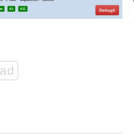
ar
A1
A11
Dettagli
ad