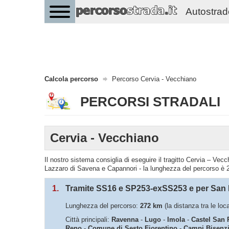
Autostrade 
Calcola percorso
Percorso Cervia - Vecchiano
PERCORSI STRADALI
Cervia - Vecchiano
Il nostro sistema consiglia di eseguire il tragitto Cervia – 
Lazzaro di Savena e Capannori - la lunghezza del percorso è 2
1.
Tramite SS16 e SP253-exSS253 e per San 
Lunghezza del percorso:
272 km
(la distanza tra le loc
Città principali:
Ravenna
-
Lugo
-
Imola
-
Castel San 
Reno
-
Comune di Sesto Fiorentino
-
Campi Bisenz