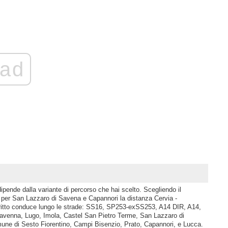
ad
ipende dalla variante di percorso che hai scelto. Scegliendo il
er San Lazzaro di Savena e Capannori la distanza Cervia -
ritto conduce lungo le strade: SS16, SP253-exSS253, A14 DIR, A14,
 Ravenna, Lugo, Imola, Castel San Pietro Terme, San Lazzaro di
ne di Sesto Fiorentino, Campi Bisenzio, Prato, Capannori, e Lucca.