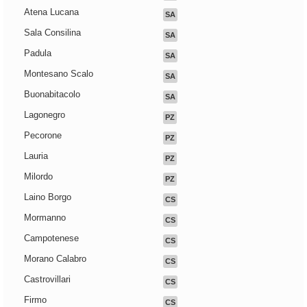
Atena Lucana
SA
Sala Consilina
SA
Padula
SA
Montesano Scalo
SA
Buonabitacolo
SA
Lagonegro
PZ
Pecorone
PZ
Lauria
PZ
Milordo
PZ
Laino Borgo
CS
Mormanno
CS
Campotenese
CS
Morano Calabro
CS
Castrovillari
CS
Firmo
CS