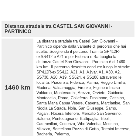
Distanza stradale tra CASTEL SAN GIOVANNI -
PARTINICO
La distanza stradale tra Castel San Giovanni -
Partinico dipende dalla variante di percorso che hai
scelto. Scegliendo il percorso Tramite SP412R-
exSS412 e A21 e per Fidenza e Battipaglia la
distanza Castel San Giovanni - Partinico è di 1460
km km. Il percorso descritto conduce lungo le strade:
SP412R-exSS412, A21, A1, A1var, A1, A30, A2,
SS738, A20, A19, SS624, e SS186 attraverso le
località: Piacenza, Fidenza, Parma, Reggio Emilia,
1460 km
Modena, Valsamoggia, Firenze, Figline e Incisa
Valdarno, Montevarchi, Arezzo, Orvieto, Guidonia
Montecelio, Roma, Colleferro, Frosinone, Cassino,
Santa Maria Capua Vetere, Caserta, Marcianise, San
Nicola La Strada, Nola, San Giuseppe, Sarno,
Pagani, Nocera Inferiore, Mercato San Severino,
Salerno, Pontecagnano, Battipaglia, Eboli,
Castrovillari, Cosenza, Vibo Valentia, Messina,
Milazzo, Barcellona Pozzo di Gotto, Termini Imerese,
Bagheria, Palermo,