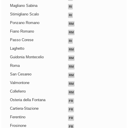
Magliano Sabina
RI
Stimigliano Scalo
RI
Ponzano Romano
RM
Fiano Romano
RM
Passo Corese
RI
Laghetto
RM
Guidonia Montecelio
RM
Roma
RM
San Cesareo
RM
Valmontone
RM
Colleferro
RM
Osteria della Fontana
FR
Cartiera-Stazione
FR
Ferentino
FR
Frosinone
FR