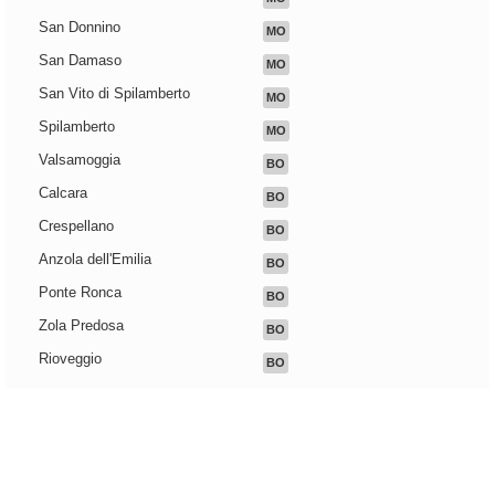
San Donnino
MO
San Damaso
MO
San Vito di Spilamberto
MO
Spilamberto
MO
Valsamoggia
BO
Calcara
BO
Crespellano
BO
Anzola dell'Emilia
BO
Ponte Ronca
BO
Zola Predosa
BO
Rioveggio
BO