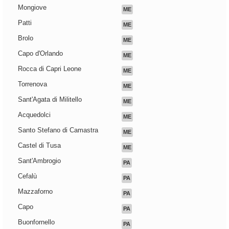
Mongiove
ME
Patti
ME
Brolo
ME
Capo d'Orlando
ME
Rocca di Capri Leone
ME
Torrenova
ME
Sant'Agata di Militello
ME
Acquedolci
ME
Santo Stefano di Camastra
ME
Castel di Tusa
ME
Sant'Ambrogio
PA
Cefalù
PA
Mazzaforno
PA
Capo
PA
Buonfornello
PA