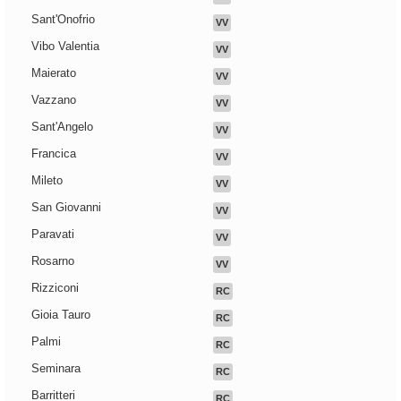
Sant'Onofrio
VV
Vibo Valentia
VV
Maierato
VV
Vazzano
VV
Sant'Angelo
VV
Francica
VV
Mileto
VV
San Giovanni
VV
Paravati
VV
Rosarno
VV
Rizziconi
RC
Gioia Tauro
RC
Palmi
RC
Seminara
RC
Barritteri
RC