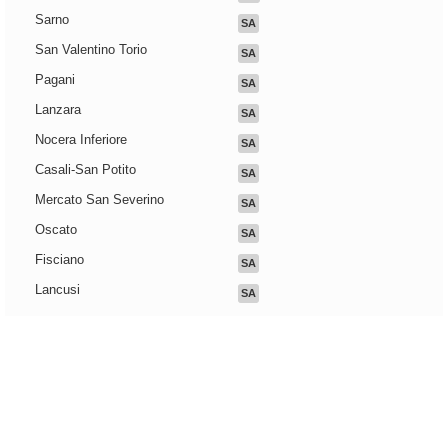
Sarno
SA
San Valentino Torio
SA
Pagani
SA
Lanzara
SA
Nocera Inferiore
SA
Casali-San Potito
SA
Mercato San Severino
SA
Oscato
SA
Fisciano
SA
Lancusi
SA