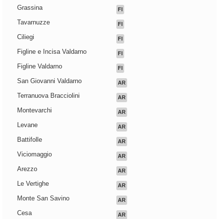
Grassina
FI
Tavarnuzze
FI
Ciliegi
FI
Figline e Incisa Valdarno
FI
Figline Valdarno
FI
San Giovanni Valdarno
AR
Terranuova Bracciolini
AR
Montevarchi
AR
Levane
AR
Battifolle
AR
Viciomaggio
AR
Arezzo
AR
Le Vertighe
AR
Monte San Savino
AR
Cesa
AR