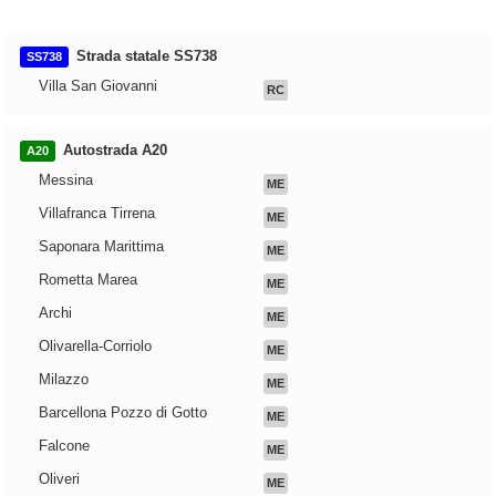
Strada statale SS738
SS738
Villa San Giovanni
RC
Autostrada A20
A20
Messina
ME
Villafranca Tirrena
ME
Saponara Marittima
ME
Rometta Marea
ME
Archi
ME
Olivarella-Corriolo
ME
Milazzo
ME
Barcellona Pozzo di Gotto
ME
Falcone
ME
Oliveri
ME