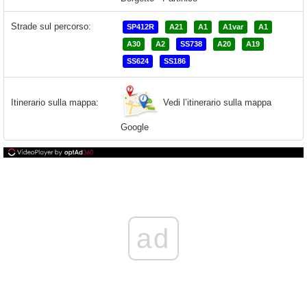
Strade sul percorso:
SP412R
A21
A1
A1var
A1
A30
A2
SS738
A20
A19
SS624
SS186
Vedi l’itinerario sulla mappa
Itinerario sulla mappa:
Google
ad