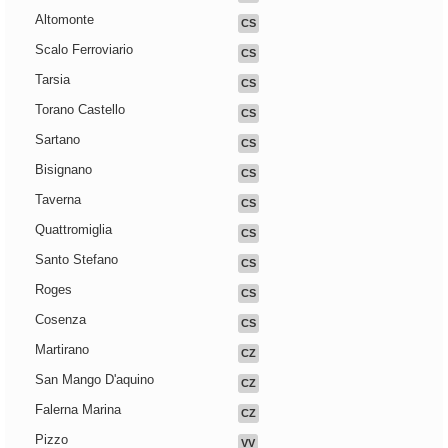
Altomonte
CS
Scalo Ferroviario
CS
Tarsia
CS
Torano Castello
CS
Sartano
CS
Bisignano
CS
Taverna
CS
Quattromiglia
CS
Santo Stefano
CS
Roges
CS
Cosenza
CS
Martirano
CZ
San Mango D'aquino
CZ
Falerna Marina
CZ
Pizzo
VV