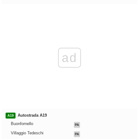
ad
Autostrada A19
A19
Buonfornello
PA
Villaggio Tedeschi
PA