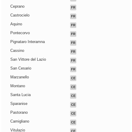
Ceprano
FR
Castrocielo
FR
Aquino
FR
Pontecorvo
FR
Pignataro Interamna
FR
Cassino
FR
San Vittore del Lazio
FR
San Cesario
FR
Marzanello
CE
Montano
CE
Santa Lucia
CE
Sparanise
CE
Pastorano
CE
Camigliano
CE
Vitulazio
CE