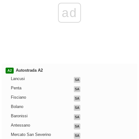
ad
Autostrada A2
A2
Lancusi
SA
Penta
SA
Fisciano
SA
Bolano
SA
Baronissi
SA
Antessano
SA
Mercato San Severino
SA