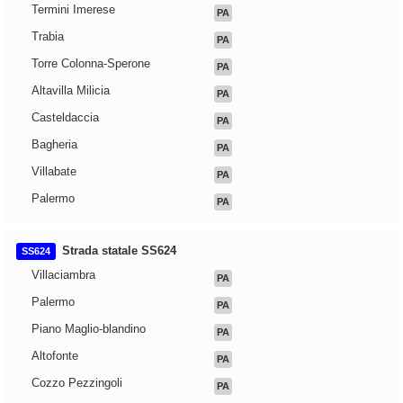
Termini Imerese
PA
Trabia
PA
Torre Colonna-Sperone
PA
Altavilla Milicia
PA
Casteldaccia
PA
Bagheria
PA
Villabate
PA
Palermo
PA
Strada statale SS624
SS624
Villaciambra
PA
Palermo
PA
Piano Maglio-blandino
PA
Altofonte
PA
Cozzo Pezzingoli
PA