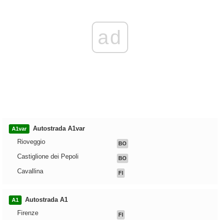
ad
Autostrada A1var
A1var
Rioveggio
BO
Castiglione dei Pepoli
BO
Cavallina
FI
Autostrada A1
A1
Firenze
FI