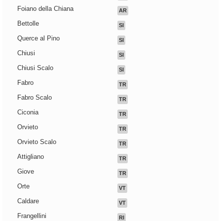
Foiano della Chiana
AR
Bettolle
SI
Querce al Pino
SI
Chiusi
SI
Chiusi Scalo
SI
Fabro
TR
Fabro Scalo
TR
Ciconia
TR
Orvieto
TR
Orvieto Scalo
TR
Attigliano
TR
Giove
TR
Orte
VT
Caldare
VT
Frangellini
RI