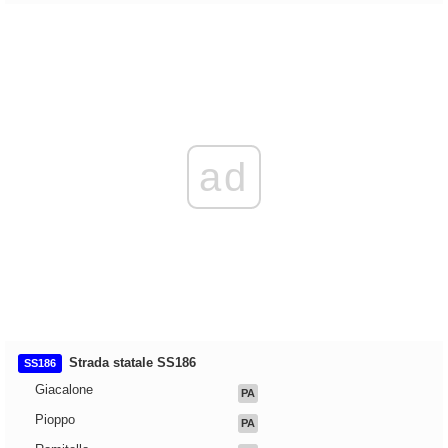
ad
Strada statale SS186
SS186
Giacalone
PA
Pioppo
PA