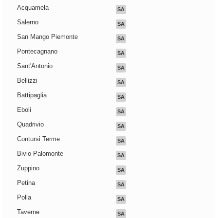
Acquamela
SA
Salerno
SA
San Mango Piemonte
SA
Pontecagnano
SA
Sant'Antonio
SA
Bellizzi
SA
Battipaglia
SA
Eboli
SA
Quadrivio
SA
Contursi Terme
SA
Bivio Palomonte
SA
Zuppino
SA
Petina
SA
Polla
SA
Taverne
SA