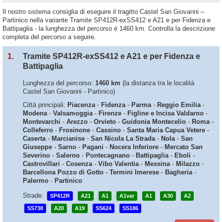
Il nostro sistema consiglia di eseguire il tragitto Castel San Giovanni –
Partinico nella variante Tramite SP412R-exSS412 e A21 e per Fidenza e
Battipaglia - la lunghezza del percorso è 1460 km. Controlla la descrizione
completa del percorso a seguire.
1.
Tramite SP412R-exSS412 e A21 e per Fidenza e
Battipaglia
Lunghezza del percorso:
1460 km
(la distanza tra le località
Castel San Giovanni - Partinico)
Città principali:
Piacenza
-
Fidenza
-
Parma
-
Reggio Emilia
-
Modena
-
Valsamoggia
-
Firenze
-
Figline e Incisa Valdarno
-
Montevarchi
-
Arezzo
-
Orvieto
-
Guidonia Montecelio
-
Roma
-
Colleferro
-
Frosinone
-
Cassino
-
Santa Maria Capua Vetere
-
Caserta
-
Marcianise
-
San Nicola La Strada
-
Nola
-
San
Giuseppe
-
Sarno
-
Pagani
-
Nocera Inferiore
-
Mercato San
Severino
-
Salerno
-
Pontecagnano
-
Battipaglia
-
Eboli
-
Castrovillari
-
Cosenza
-
Vibo Valentia
-
Messina
-
Milazzo
-
Barcellona Pozzo di Gotto
-
Termini Imerese
-
Bagheria
-
Palermo
-
Partinico
Strade:
SP412R
A21
A1
A1var
A1
A30
A2
SS738
A20
A19
SS624
SS186