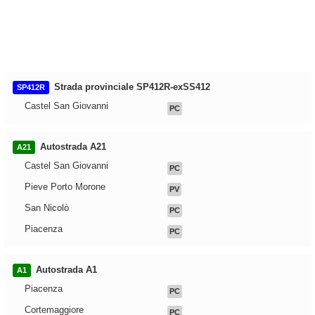
Strada provinciale SP412R-exSS412
SP412R
Castel San Giovanni
PC
Autostrada A21
A21
Castel San Giovanni
PC
Pieve Porto Morone
PV
San Nicolò
PC
Piacenza
PC
Autostrada A1
A1
Piacenza
PC
Cortemaggiore
PC