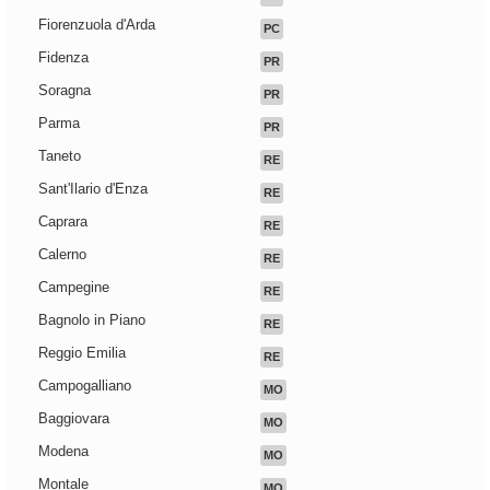
Fiorenzuola d'Arda
PC
Fidenza
PR
Soragna
PR
Parma
PR
Taneto
RE
Sant'Ilario d'Enza
RE
Caprara
RE
Calerno
RE
Campegine
RE
Bagnolo in Piano
RE
Reggio Emilia
RE
Campogalliano
MO
Baggiovara
MO
Modena
MO
Montale
MO