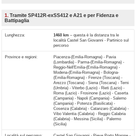
1.
Tramite SP412R-exSS412 e A21 e per Fidenza e
Battipaglia
Lunghezza:
1460 km
– questa è la distanza tra le
località Castel San Giovanni - Partinico sul
percorso
Province e regioni:
Piacenza-(Emilia-Romagna) - Pavia
(Lombardia) - Parma-(Emilia-Romagna) -
Reggio-Nell'Emilia-(Emilia-Romagna) -
Modena-(Emilia-Romagna) - Bologna-
(Emilia-Romagna) - Firenze (Toscana) -
Arezzo (Toscana) - Siena (Toscana) - Terni
(Umbria) - Viterbo (Lazio) - Rieti (Lazio) -
Roma (Lazio) - Frosinone (Lazio) - Caserta
(Campania) - Napoli (Campania) - Salerno
(Campania) - Potenza (Basilicata) -
Cosenza (Calabria) - Catanzaro (Calabria) -
Vibo Valentia (Calabria) - Reggio Calabria
(Calabria) - Messina (Sicilia) - Palermo
(Sicilia)
Località sul percorso:
Castel San Giovanni - Pieve Porto Morone - San Nicolò - Piacenza - Cortemaggiore - Fiorenzuola d'Arda - Fidenza - Soragna - Parma - Taneto - Sant'Ilario d'Enza - Caprara - Calerno - Campegine - Bagnolo in Piano - Reggio Emilia - Campogalliano - Baggiovara - Modena - Montale - San Donnino - San Damaso - San Vito di Spilamberto - Spilamberto - Valsamoggia - Calcara - Crespellano - Anzola dell'Emilia - Ponte Ronca - Zola Predosa - Rioveggio - Castiglione dei Pepoli - Cavallina - Firenze - Grassina - Tavarnuzze - Ciliegi