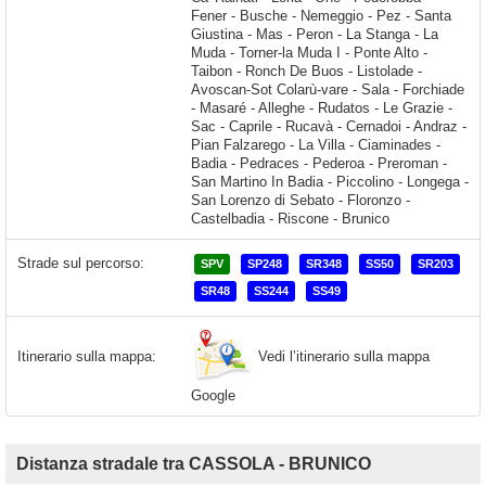
Strade sul percorso:
SPV
SP248
SR348
SS50
SR203
SR48
SS244
SS49
Vedi l’itinerario sulla mappa
Itinerario sulla mappa:
Google
Distanza stradale tra CASSOLA - BRUNICO