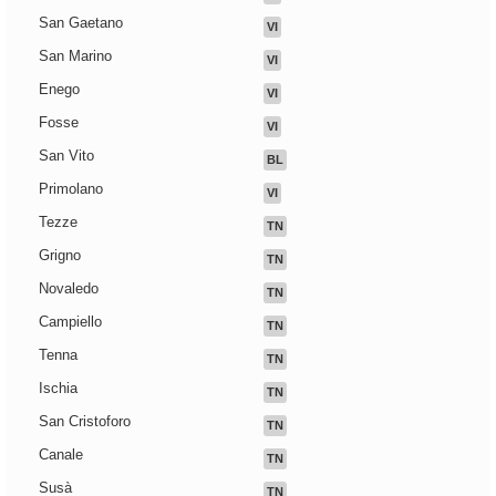
San Gaetano
VI
San Marino
VI
Enego
VI
Fosse
VI
San Vito
BL
Primolano
VI
Tezze
TN
Grigno
TN
Novaledo
TN
Campiello
TN
Tenna
TN
Ischia
TN
San Cristoforo
TN
Canale
TN
Susà
TN