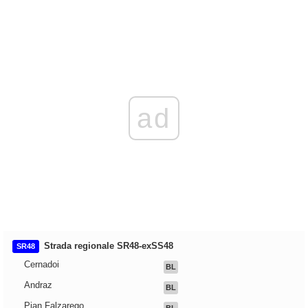
ad
Strada regionale SR48-exSS48
SR48
Cernadoi
BL
Andraz
BL
Pian Falzarego