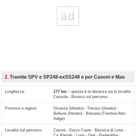
ad
2.
Tramite SPV e SP248-exSS248 e per Casoni e Mas
Lunghezza:
177 km
– questa è la distanza tra le località
Cassola - Brunico sul percorso
Province e regioni:
Vicenza (Veneto) - Treviso (Veneto) -
Belluno (Veneto) - Bolzano-(Trentino-Alto-
Adige)
Località sul percorso:
Casoni - Sacro Cuore - Bessica di Loria - Ca' Rainati - Loria - Oné - Pederobba - Fener - Busche - Nemeggio - Pez - Santa Giustina - Mas - Peron - La Stanga - La Muda - Torner-la Muda I - Ponte Alto - Taibon - Ronch De Buos - Listolade - Avoscan-Sot Colarù-vare - Sala - Forchiade - Masaré - Alleghe - Rudatos - Le Grazie - Sac - Caprile - Rucavà - Cernadoi - Andraz - Pian Falzarego - La Villa - Ciaminades - Badia - Pedraces