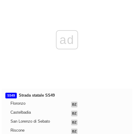
ad
Strada statale SS49
SS49
Floronzo
BZ
Castelbadia
BZ
San Lorenzo di Sebato
BZ
Riscone
BZ