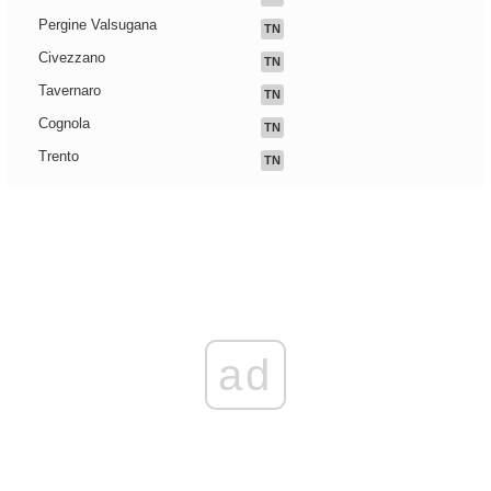
Pergine Valsugana
TN
Civezzano
TN
Tavernaro
TN
Cognola
TN
Trento
TN
ad