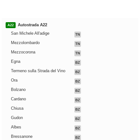
Autostrada A22
A22
San Michele All'adige
TN
Mezzolombardo
TN
Mezzocorona
TN
Egna
BZ
Termeno sulla Strada del Vino
BZ
Ora
BZ
Bolzano
BZ
Cardano
BZ
Chiusa
BZ
Gudon
BZ
Albes
BZ
Bressanone
BZ