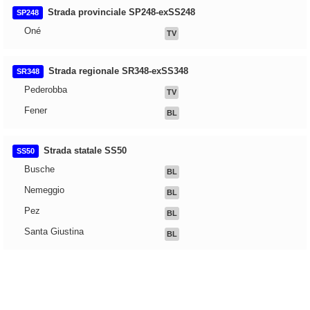
Strada provinciale SP248-exSS248
SP248
Oné
TV
Strada regionale SR348-exSS348
SR348
Pederobba
TV
Fener
BL
Strada statale SS50
SS50
Busche
BL
Nemeggio
BL
Pez
BL
Santa Giustina
BL