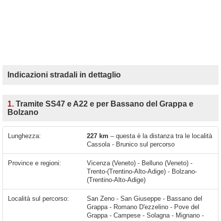
Indicazioni stradali in dettaglio
1.
Tramite SS47 e A22 e per Bassano del Grappa e
Bolzano
Lunghezza:
227 km
– questa è la distanza tra le località
Cassola - Brunico sul percorso
Province e regioni:
Vicenza (Veneto) - Belluno (Veneto) -
Trento-(Trentino-Alto-Adige) - Bolzano-
(Trentino-Alto-Adige)
Località sul percorso:
San Zeno - San Giuseppe - Bassano del Grappa - Romano D'ezzelino - Pove del Grappa - Campese - Solagna - Mignano - Valbrenta - Merlo - Carpané - Mori - San Gaetano - San Marino - Enego - Fosse - San Vito - Primolano - Tezze - Grigno - Novaledo - Campiello - Tenna - Ischia - San Cristoforo - Canale - Susà - Pergine Valsugana - Civezzano - Tavernaro - Cognola - Trento - San Michele All'adige - Mezzolombardo - Mezzocorona - Egna - Termeno sulla Strada del Vino - Ora