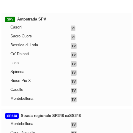
Autostrada SPV
SPV
Casoni
VI
Sacro Cuore
VI
Bessica di Loria
TV
Ca' Rainati
TV
Loria
TV
Spineda
TV
Riese Pio X
TV
Caselle
TV
Montebelluna
TV
Strada regionale SR348-exSS348
SR348
Montebelluna
TV
Case Dametto