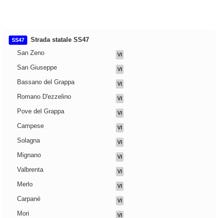
Strada statale SS47
SS47
San Zeno
VI
San Giuseppe
VI
Bassano del Grappa
VI
Romano D'ezzelino
VI
Pove del Grappa
VI
Campese
VI
Solagna
VI
Mignano
VI
Valbrenta
VI
Merlo
VI
Carpané
VI
Mori
VI