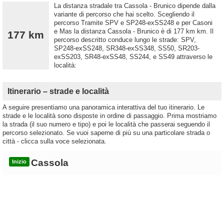
La distanza stradale tra Cassola - Brunico dipende dalla
variante di percorso che hai scelto. Scegliendo il
percorso Tramite SPV e SP248-exSS248 e per Casoni
e Mas la distanza Cassola - Brunico è di 177 km km. Il
177 km
percorso descritto conduce lungo le strade: SPV,
SP248-exSS248, SR348-exSS348, SS50, SR203-
exSS203, SR48-exSS48, SS244, e SS49 attraverso le
località:
Itinerario – strade e località
A seguire presentiamo una panoramica interattiva del tuo itinerario. Le
strade e le località sono disposte in ordine di passaggio. Prima mostriamo
la strada (il suo numero e tipo) e poi le località che passerai seguendo il
percorso selezionato. Se vuoi saperne di più su una particolare strada o
città - clicca sulla voce selezionata.
Cassola
Inizio