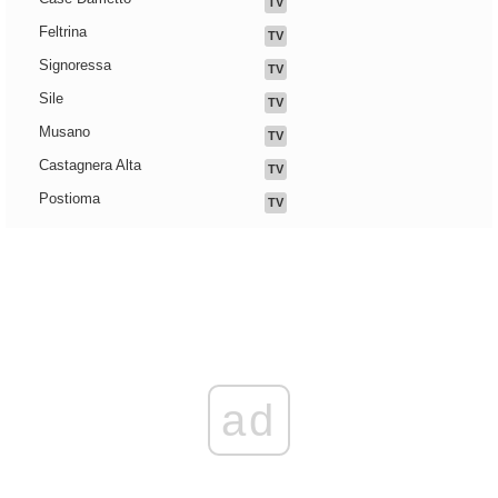
TV
Feltrina
TV
Signoressa
TV
Sile
TV
Musano
TV
Castagnera Alta
TV
Postioma
TV
ad