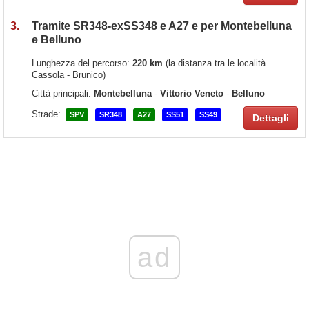
3.
Tramite SR348-exSS348 e A27 e per Montebelluna
e Belluno
Lunghezza del percorso:
220 km
(la distanza tra le località
Cassola - Brunico)
Città principali:
Montebelluna
-
Vittorio Veneto
-
Belluno
Strade:
SPV
SR348
A27
SS51
SS49
Dettagli
ad