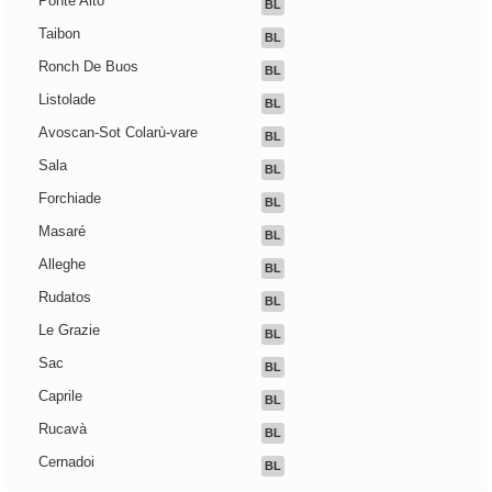
Ponte Alto
BL
Taibon
BL
Ronch De Buos
BL
Listolade
BL
Avoscan-Sot Colarù-vare
BL
Sala
BL
Forchiade
BL
Masaré
BL
Alleghe
BL
Rudatos
BL
Le Grazie
BL
Sac
BL
Caprile
BL
Rucavà
BL
Cernadoi
BL