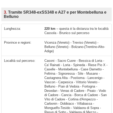
3.
Tramite SR348-exSS348 e A27 e per Montebelluna e
Belluno
Lunghezza:
220 km
– questa è la distanza tra le località
Cassola - Brunico sul percorso
Province e regioni:
Vicenza (Veneto) - Treviso (Veneto) -
Belluno (Veneto) - Bolzano-(Trentino-Alto-
Adige)
Località sul percorso:
Casoni - Sacro Cuore - Bessica di Loria - Ca' Rainati - Loria - Spineda - Riese Pio X - Caselle - Montebelluna - Case Dametto - Feltrina - Signoressa - Sile - Musano - Castagnera Alta - Postioma - Lancenigo - Vascon - Carpesica - Vittorio Veneto - Belluno - Pian di Vedoia - Fortogna - Desedan - Venas di Cadore - Peaio - Vodo di Cadore - Cancia - Borca di Cadore - San Vito di Cadore - Cortina d'Ampezzo - Carbonin - Dobbiaco - Villabassa - Monguelfo-Tesido - Valdaora di Sopra - Rasun di Sotto