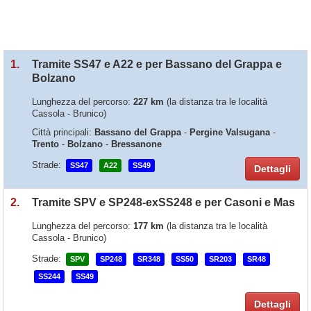
1.
Tramite SS47 e A22 e per Bassano del Grappa e
Bolzano
Lunghezza del percorso:
227 km
(la distanza tra le località
Cassola - Brunico)
Città principali:
Bassano del Grappa
-
Pergine Valsugana
-
Trento
-
Bolzano
-
Bressanone
Strade:
SS47
A22
SS49
Dettagli
2.
Tramite SPV e SP248-exSS248 e per Casoni e Mas
Lunghezza del percorso:
177 km
(la distanza tra le località
Cassola - Brunico)
Strade:
SPV
SP248
SR348
SS50
SR203
SR48
SS244
SS49
Dettagli