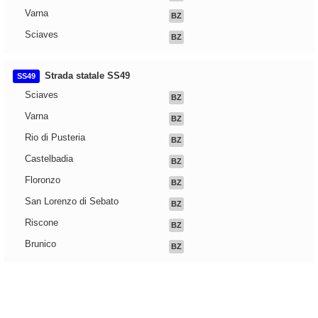
Varna
BZ
Sciaves
BZ
Strada statale SS49
SS49
Sciaves
BZ
Varna
BZ
Rio di Pusteria
BZ
Castelbadia
BZ
Floronzo
BZ
San Lorenzo di Sebato
BZ
Riscone
BZ
Brunico
BZ