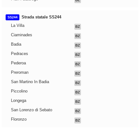
BL
Strada statale SS244
SS244
La Villa
BZ
Ciaminades
BZ
Badia
BZ
Pedraces
BZ
Pederoa
BZ
Preroman
BZ
San Martino In Badia
BZ
Piccolino
BZ
Longega
BZ
San Lorenzo di Sebato
BZ
Floronzo
BZ