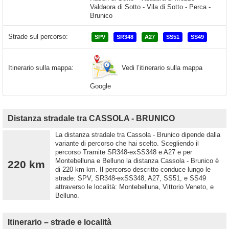
Strade sul percorso:
SPV
SR348
A27
SS51
SS49
Vedi l’itinerario sulla mappa
Itinerario sulla mappa:
Google
Distanza stradale tra CASSOLA - BRUNICO
La distanza stradale tra Cassola - Brunico dipende dalla
variante di percorso che hai scelto. Scegliendo il
percorso Tramite SR348-exSS348 e A27 e per
Montebelluna e Belluno la distanza Cassola - Brunico è
220 km
di 220 km km. Il percorso descritto conduce lungo le
strade: SPV, SR348-exSS348, A27, SS51, e SS49
attraverso le località: Montebelluna, Vittorio Veneto, e
Belluno.
Itinerario – strade e località