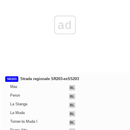
ad
Strada regionale SR203-exSS203
SR203
Mas
BL
Peron
BL
La Stanga
BL
La Muda
BL
Torner-la Muda I
BL