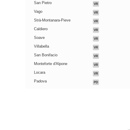
San Pietro
VR
Vago
VR
Strà-Montanara-Pieve
VR
Caldiero
VR
Soave
VR
Villabella
VR
San Bonifacio
VR
Monteforte d'Alpone
VR
Locara
VR
Padova
PD