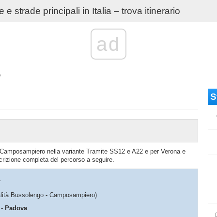
e strade principali in Italia – trova itinerario
ad
o
S
o – Camposampiero nella variante Tramite SS12 e A22 e per Verona e
crizione completa del percorso a seguire.
a
ocalità Bussolengo - Camposampiero)
-
Padova