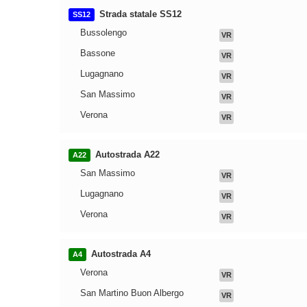
Strada statale SS12
SS12
Bussolengo
VR
Bassone
VR
Lugagnano
VR
San Massimo
VR
Verona
VR
Autostrada A22
A22
San Massimo
VR
Lugagnano
VR
Verona
VR
Autostrada A4
A4
Verona
VR
San Martino Buon Albergo
VR