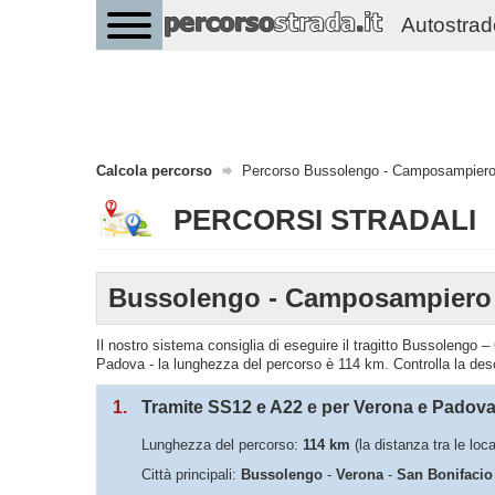
Autostrade 
Calcola percorso
Percorso Bussolengo - Camposampier
PERCORSI STRADALI
Bussolengo - Camposampiero
Il nostro sistema consiglia di eseguire il tragitto Bussoleng
Padova - la lunghezza del percorso è 114 km. Controlla la des
1.
Tramite SS12 e A22 e per Verona e Padov
Lunghezza del percorso:
114 km
(la distanza tra le l
Città principali:
Bussolengo
-
Verona
-
San Bonifacio