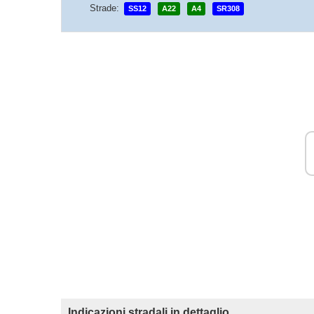
Strade:
SS12
A22
A4
SR308
Indicazioni stradali in dettaglio