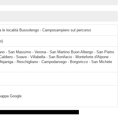
ra le località Bussolengo - Camposampiero sul percorso
o)
no - San Massimo - Verona - San Martino Buon Albergo - San Pietro
aldiero - Soave - Villabella - San Bonifacio - Monteforte d'Alpone -
ejaniga - Reschigliano - Campodarsego - Borgoricco - San Michele
a mappa Google