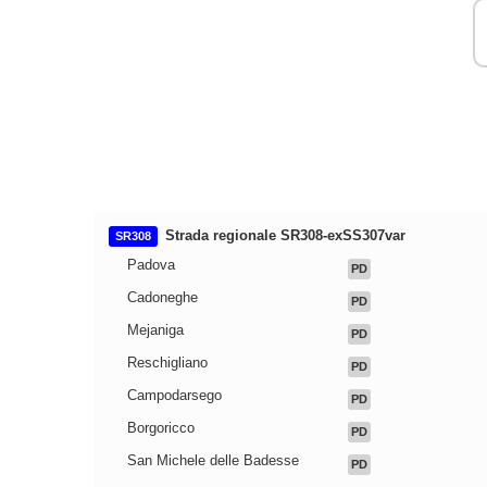
Strada regionale SR308-exSS307var
SR308
Padova
PD
Cadoneghe
PD
Mejaniga
PD
Reschigliano
PD
Campodarsego
PD
Borgoricco
PD
San Michele delle Badesse
PD