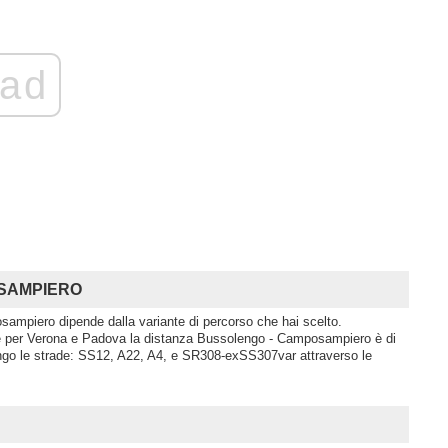
ad
POSAMPIERO
sampiero dipende dalla variante di percorso che hai scelto.
e per Verona e Padova la distanza Bussolengo - Camposampiero è di
ngo le strade: SS12, A22, A4, e SR308-exSS307var attraverso le