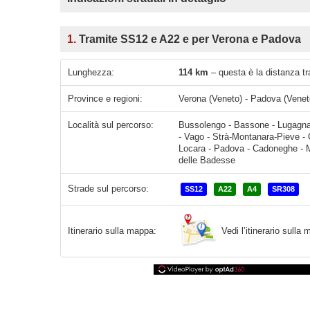
1.
Tramite SS12 e A22 e per Verona e Padova
Lunghezza:
114 km
– questa è la distanza t
Province e regioni:
Verona (Veneto) - Padova (Venet
Località sul percorso:
Bussolengo - Bassone - Lugagna
- Vago - Strà-Montanara-Pieve - C
Locara - Padova - Cadoneghe - M
delle Badesse
Strade sul percorso:
SS12
A22
A4
SR308
Vedi l’itinerario sull
Itinerario sulla mappa: