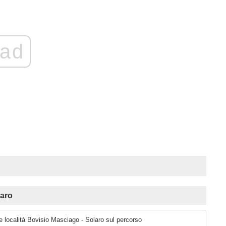
ad
laro
le località Bovisio Masciago - Solaro sul percorso