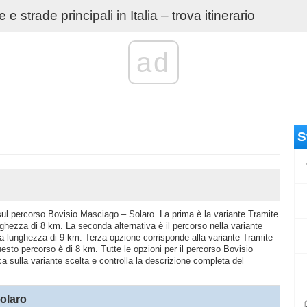
e strade principali in Italia – trova itinerario
ad
S
o sul percorso Bovisio Masciago – Solaro. La prima è la variante Tramite
hezza di 8 km. La seconda alternativa è il percorso nella variante
na lunghezza di 9 km. Terza opzione corrisponde alla variante Tramite
to percorso è di 8 km. Tutte le opzioni per il percorso Bovisio
ca sulla variante scelta e controlla la descrizione completa del
olaro