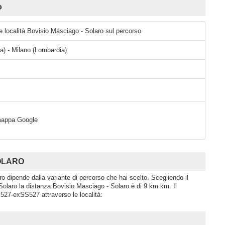
o
le località Bovisio Masciago - Solaro sul percorso
a) - Milano (Lombardia)
a mappa Google
SOLARO
o dipende dalla variante di percorso che hai scelto. Scegliendo il
Solaro la distanza Bovisio Masciago - Solaro è di 9 km km. Il
527-exSS527 attraverso le località: