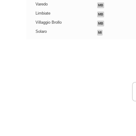
Varedo
MB
Limbiate
MB
Villaggio Brollo
MB
Solaro
MI