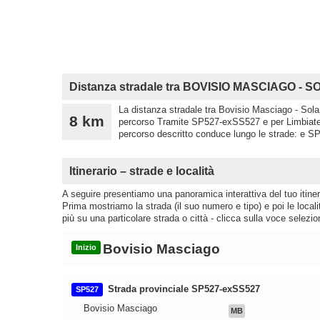
Distanza stradale tra BOVISIO MASCIAGO - 
La distanza stradale tra Bovisio Masciago - Solar
8 km
percorso Tramite SP527-exSS527 e per Limbiate e
percorso descritto conduce lungo le strade: e SP
Itinerario – strade e località
A seguire presentiamo una panoramica interattiva del tuo itinera
Prima mostriamo la strada (il suo numero e tipo) e poi le loca
più su una particolare strada o città - clicca sulla voce selezio
Bovisio Masciago
Inizio
Strada provinciale SP527-exSS527
SP527
Bovisio Masciago
MB