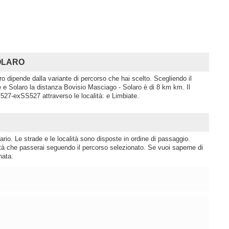
SOLARO
o dipende dalla variante di percorso che hai scelto. Scegliendo il
 Solaro la distanza Bovisio Masciago - Solaro è di 8 km km. Il
527-exSS527 attraverso le località: e Limbiate.
rio. Le strade e le località sono disposte in ordine di passaggio.
lità che passerai seguendo il percorso selezionato. Se vuoi saperne di
nata.