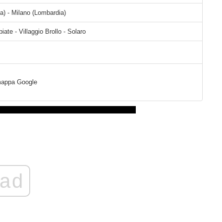
a) - Milano (Lombardia)
ate - Villaggio Brollo - Solaro
a mappa Google
ad