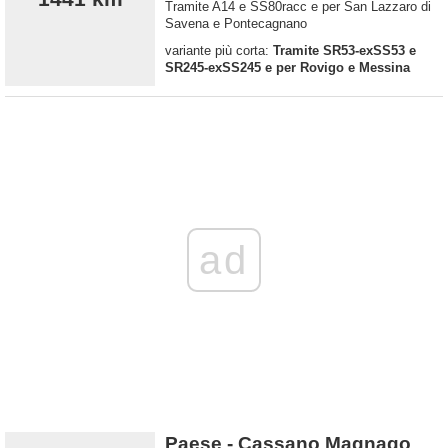
Tramite A14 e SS80racc e per San Lazzaro di
Savena e Pontecagnano
variante più corta:
Tramite SR53-exSS53 e
SR245-exSS245 e per Rovigo e Messina
ad
Paese - Cassano Magnago