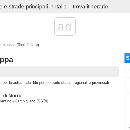
e strade principali in Italia – trova itinerario
ad
pigliano (Rieti (Lazio))
S
appa
per le autostrade, blu per le strade statali, regionali e provinciali.
- di Morro
lentino - Campigliano (SS79)