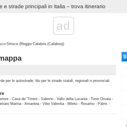
e strade principali in Italia – trova itinerario
ad
co-Strisce (Reggio Calabria (Calabria))
S
 mappa
e per le autostrade, blu per le strade statali, regionali e provinciali.
ore
iore - Cava de' Tirreni - Salerno - Vallo della Lucania - Torre Orsaia -
etraro Marina - Amantea - Vibo Valentia - Mileto - Rosarno - Palmi -