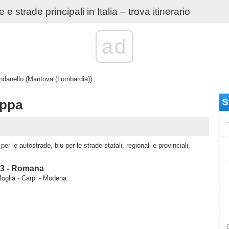
e strade principali in Italia – trova itinerario
ad
ndanello (Mantova (Lombardia))
S
appa
er le autostrade, blu per le strade statali, regionali e provinciali.
13 - Romana
oglia - Carpi - Modena