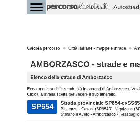
Autostrade 
Calcola percorso
Città Italiane - mappe e strade
Amb
AMBORZASCO - strade e m
Elenco delle strade di Amborzasco
Ecco una lista delle strade più importanti di Amborzasco. Verde p
Clicca la strada scelta per vedere il suo itinerario.
Strada provinciale SP654-exSS654
SP654
Piacenza - Casoni (SP654R), Vigolzone (SP654
Stefano d'Aveto - Amborzasco - Rezzoaglio